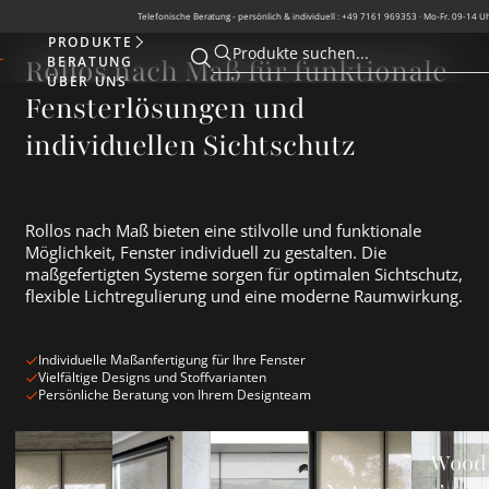
Telefonische Beratung - persönlich & individuell : +49 7161 969353 · Mo-Fr. 09-14 U
PRODUKTE
Produkte
Produkte suchen...
BERATUNG
Rollos nach Maß für funktionale
Suche öffnen
Suche öffnen
ÜBER UNS
Fensterlösungen und
individuellen Sichtschutz
Rollos nach Maß bieten eine stilvolle und funktionale
Möglichkeit, Fenster individuell zu gestalten. Die
maßgefertigten Systeme sorgen für optimalen Sichtschutz,
flexible Lichtregulierung und eine moderne Raumwirkung.
Individuelle Maßanfertigung für Ihre Fenster
Vielfältige Designs und Stoffvarianten
Persönliche Beratung von Ihrem Designteam
Beige Rollos ansehen
Graue Rollos ansehen
Weiße Rollos ansehen
Nature Deco Rollos ans
Wood &am
Wood