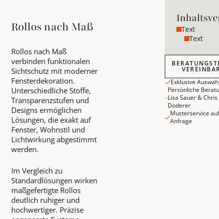
Inhaltsve
Rollos nach Maß
Text
Text
Rollos nach Maß
Beratungstermi
verbinden funktionalen
BERATUNGST
VEREINBA
Sichtschutz mit moderner
Fensterdekoration.
Exklusive Auswah
Unterschiedliche Stoffe,
Persönliche Berat
Lisa Sauer & Chris
Transparenzstufen und
Doderer
Designs ermöglichen
Musterservice au
Lösungen, die exakt auf
Anfrage
Fenster, Wohnstil und
Lichtwirkung abgestimmt
werden.
Im Vergleich zu
Standardlösungen wirken
maßgefertigte Rollos
deutlich ruhiger und
hochwertiger. Präzise