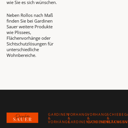
wie Sie es sich wünschen.
Neben Rollos nach Maß
finden Sie bei Gardinen
Sauer weitere Produkte
wie Plissees,
Flächenvorhänge oder
Sichtschutzlösungen für
unterschiedliche
Wohnbereiche.
Footer
GARDINEN
VORHANG-
VORHANG-
SCHIEBEG
&
&
&
&
VORHÄNGE
GARDINENSCHIENEN
GARDINENSTANGEN
FLÄCHEN