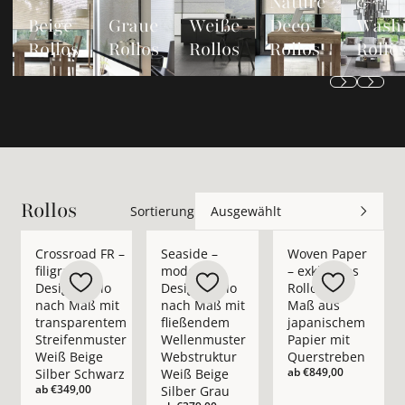
Nature
&
Beige
Graue
Weiße
Deco
Wash
Rollos
Rollos
Rollos
Rollos
Rollo
Rollos
Sortierung
Ausgewählt
Mehr Details zu Crossroad FR – filigranes Design-Rollo nach
Mehr Details zu Seaside – modernes Des
Mehr Details zu Wov
Crossroad FR –
Seaside –
Woven Paper
filigranes
modernes
– exklusives
Design-Rollo
Design-Rollo
Rollo nach
nach Maß mit
nach Maß mit
Maß aus
transparentem
fließendem
japanischem
Streifenmuster
Wellenmuster
Papier mit
Weiß Beige
Webstruktur
Querstreben
ab
€849,00
Silber Schwarz
Weiß Beige
ab
€349,00
Silber Grau