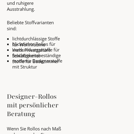
und ruhigere
Ausstrahlung.
Beliebte Stoffvarianten
sind:
lichtdurchlässige Stoffe
blickdichte Rollos für
für Wohnräume
Verdunklungsstoffe für
mehr Privatsphäre
feuchtigkeitsbeständige
Schlafzimmer
moderne Designerstoffe
Stoffe für Badezimmer
mit Struktur
Designer-Rollos
mit persönlicher
Beratung
Wenn Sie Rollos nach Maß