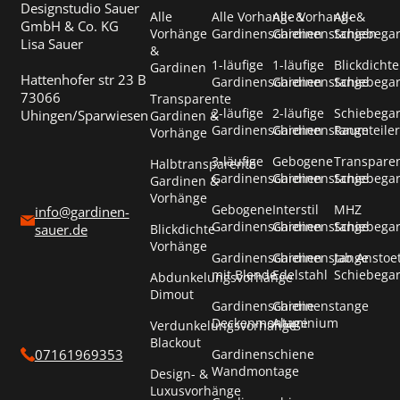
Designstudio Sauer
Alle
Alle Vorhang- &
Alle Vorhang- &
Alle
GmbH & Co. KG
Vorhänge
Gardinenschienen
Gardinenstangen
Schiebega
Lisa Sauer
&
1-läufige
1-läufige
Blickdichte
Gardinen
Hattenhofer str 23 B
Gardinenschienen
Gardinenstange
Schiebega
73066
Transparente
2-läufige
2-läufige
Schiebega
Uhingen/Sparwiesen
Gardinen &
Gardinenschienen
Gardinenstange
Raumteiler
Vorhänge
3-läufige
Gebogene
Transpare
Halbtransparente
Gardinenschienen
Gardinenstange
Schiebega
Gardinen &
Vorhänge
Gebogene
Interstil
MHZ
info@gardinen-
Gardinenschienen
Gardinenstange
Schiebega
Blickdichte
sauer.de
Vorhänge
Gardinenschienen
Gardinenstange
Jab Anstoe
mit Blende
Edelstahl
Schiebega
Abdunkelungsvorhänge
Dimout
Gardinenschiene
Gardinenstange
Deckenmontage
Aluminium
Verdunkelungsvorhänge
Blackout
Gardinenschiene
07161969353
Wandmontage
Design- &
Luxusvorhänge