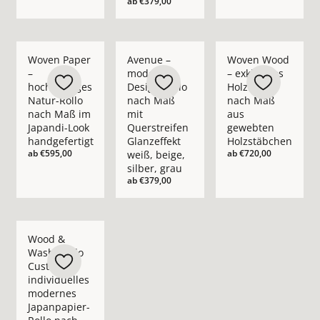
ab
€379,00
Mehr Details zu Woven Paper – hochwertiges Natur-Rollo nac
Mehr Details zu Avenue – modernes Design
Mehr Details zu Wov
Woven Paper
Avenue –
Woven Wood
–
modernes
– exklusives
hochwertiges
Design-Rollo
Holzrollo
Natur-Rollo
nach Maß
nach Maß
nach Maß im
mit
aus
Japandi-Look
Querstreifen
gewebten
handgefertigt
Glanzeffekt
Holzstäbchen
ab
€595,00
ab
€720,00
weiß, beige,
silber, grau
ab
€379,00
Mehr Details zu Wood &amp; Washi Rollo Custom – individue
Wood &
Washi Rollo
Custom –
individuelles
modernes
Japanpapier-