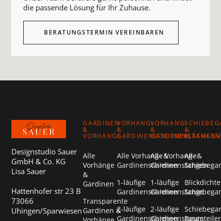
die passende Lösung für Ihr Zuhause.
BERATUNGSTERMIN VEREINBAREN
Footer
GARDINEN
VORHANG-
VORHANG-
SCHIEBEG
&
&
&
&
VORHÄNGE
GARDINENSCHIENEN
GARDINENSTANGEN
FLÄCHEN
Designstudio Sauer
Alle
Alle Vorhang- &
Alle Vorhang- &
Alle
GmbH & Co. KG
Vorhänge
Gardinenschienen
Gardinenstangen
Schiebega
Lisa Sauer
&
1-läufige
1-läufige
Blickdichte
Gardinen
Hattenhofer str 23 B
Gardinenschienen
Gardinenstange
Schiebega
73066
Transparente
2-läufige
2-läufige
Schiebega
Uhingen/Sparwiesen
Gardinen &
Gardinenschienen
Gardinenstange
Raumteiler
Vorhänge