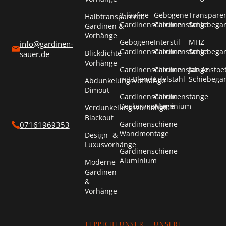
3-läufige
Gebogene
Transpare
Halbtransparente
Gardinenschienen
Gardinenstange
Schiebega
Gardinen &
Vorhänge
Gebogene
Interstil
MHZ
info@gardinen-
Gardinenschienen
Gardinenstange
Schiebega
Blickdichte
sauer.de
Vorhänge
Gardinenschienen
Gardinenstange
Jab Anstoe
mit Blende
Edelstahl
Schiebega
Abdunkelungsvorhänge
Dimout
Gardinenschiene
Gardinenstange
Deckenmontage
Aluminium
Verdunkelungsvorhänge
Blackout
Gardinenschiene
07161969353
Wandmontage
Design- &
Luxusvorhänge
Gardinenschiene
Aluminium
Moderne
Gardinen
&
Vorhänge
TEPPICHE
UNSER
UNSERE