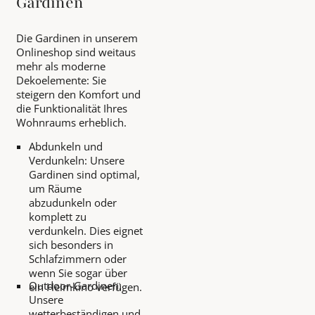
Gardinen
Die Gardinen in unserem
Onlineshop sind weitaus
mehr als moderne
Dekoelemente: Sie
steigern den Komfort und
die Funktionalität Ihres
Wohnraums erheblich.
Abdunkeln und
Verdunkeln: Unsere
Gardinen sind optimal,
um Räume
abzudunkeln oder
komplett zu
verdunkeln. Dies eignet
sich besonders in
Schlafzimmern oder
wenn Sie sogar über
Outdoor-Gardinen:
ein Heimkino verfügen.
Unsere
wetterbeständigen und