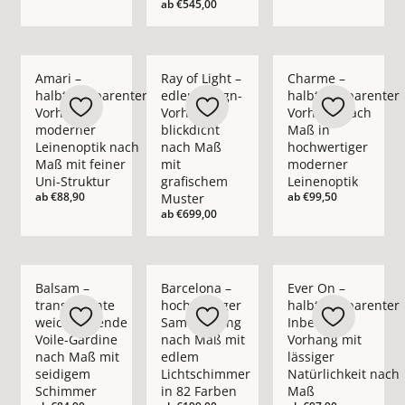
ab
€545,00
Mehr Details zu Amari – halbtransparenter Vorhang in moder
Mehr Details zu Ray of Light – edler Des
Mehr Details zu Cha
Amari –
Ray of Light –
Charme –
halbtransparenter
edler Design-
halbtransparenter
Vorhang in
Vorhang
Vorhang nach
moderner
blickdicht
Maß in
Leinenoptik nach
nach Maß
hochwertiger
Maß mit feiner
mit
moderner
Uni-Struktur
grafischem
Leinenoptik
ab
€88,90
ab
€99,50
Muster
ab
€699,00
Mehr Details zu Balsam – transparente weichfließende Voil
Mehr Details zu Barcelona – hochwertig
Mehr Details zu Ever
Balsam –
Barcelona –
Ever On –
transparente
hochwertiger
halbtransparenter
weichfließende
Samtvorhang
Inbetween
Voile-Gardine
nach Maß mit
Vorhang mit
nach Maß mit
edlem
lässiger
seidigem
Lichtschimmer
Natürlichkeit nach
Schimmer
in 82 Farben
Maß