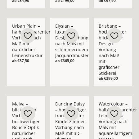
ab
€84,90
ab
€199,00
ab
€97,90
Mehr Details zu Urban Plain – halbtransparenter Vorhang nac
Mehr Details zu Elysian – luxuriöser D
Mehr Details zu Bris
Urban Plain –
Elysian –
Brisbane –
halbtransparenter
luxuriöser
hochwertiger
Vorhang nach
Design-Vorhang
blickdichter
Maß mit
nach Maß mit
Design-
natürlicher
schimmerndem
Vorhang
Leinenstruktur
Jacquardmuster
nach Maß
ab
€87,50
ab
€365,00
mit
grafischer
Stickerei
ab
€399,00
Mehr Details zu Malva – blickdichter Vorhang in hochwertige
Mehr Details zu Dancing Daisy – hochwe
Mehr Details zu Wate
Malva –
Dancing Daisy
Watercolour –
blickdichter
– hochwertiger
halbtransparenter
Vorhang in
transparenter
Leinenoptik
hochwertiger
Kinderzimmer-
Vorhang nach
Bouclé-Optik
Vorhang nach
Maß mit
natürlicher
Maß mit 3D-
aquarellartigem