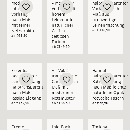
moderner
– moderner
halbtransparenter
Inbetween-
Vorhang mit
Vorhang nach
Vorhang
hohem
Maß aus
nach Maß
Leinenanteil
hochwertiger
mit feiner
natürlicher
Leinenmischung
ab
€116,90
Netzstruktur
Griff in
ab
€64,50
zeitlosen
Farben
ab
€149,50
Mehr Details zu Essential – hochwertiger Leinenvorhang halb
Mehr Details zu Air Vol. 2 – transpare
Mehr Details zu Hann
Essential –
Air Vol. 2 –
Hannah –
hochwertiger
transparente
halbtransparenter
Leinenvorhang
Gardine nach
Batist-Vorhang
halbtransparent
Maß mit
nach Maß leichte
nach Maß
modernem
natürliche Optik
lässige Eleganz
Netzmuster
recycelte Fasern
ab
€172,90
ab
€136,50
ab
€76,50
Mehr Details zu Creme – blickdichter moderner Vorhang nach
Mehr Details zu Laid Back – blickdichte
Mehr Details zu Tort
Creme –
Laid Back –
Tortona –