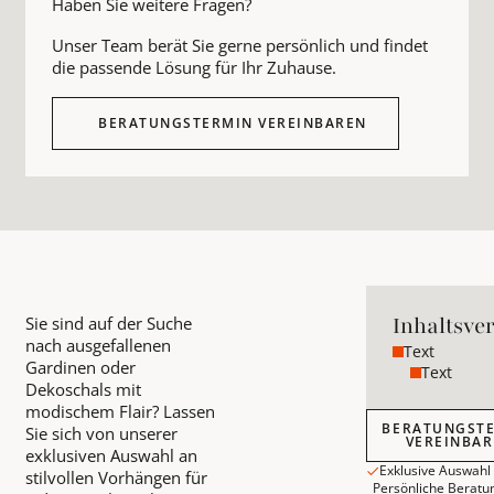
Haben Sie weitere Fragen?
Unser Team berät Sie gerne persönlich und findet
die passende Lösung für Ihr Zuhause.
BERATUNGSTERMIN VEREINBAREN
Inhaltsve
Sie sind auf der Suche
nach ausgefallenen
Text
Gardinen oder
Text
Dekoschals mit
modischem Flair? Lassen
Beratungstermin
BERATUNGST
Sie sich von unserer
VEREINBA
exklusiven Auswahl an
Exklusive Auswahl
stilvollen Vorhängen für
Persönliche Beratu