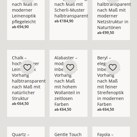
nach Maß in
nach Maß mit
halbtransparent
moderner
Scherli-Muster
nach Maß mit
Leinenoptik
halbtransparent
moderner
ab
€184,90
pflegeleicht
Netzstruktur in
ab
€94,90
Naturtönen
ab
€99,50
Mehr Details zu Chalk – hochwertiger Leinenoptik Vorhang ha
Mehr Details zu Alabaster – moderner In
Mehr Details zu Bery
Chalk –
Alabaster –
Beryl –
hochwertiger
moderner
eleganter
Leinenoptik
Inbetween-
Inbetween-
Vorhang
Vorhang
Vorhang
halbtransparent
nach Maß
nach Maß
nach Maß mit
mit hohem
mit feiner
natürlicher
Wollanteil in
Streifenoptik
Struktur
zeitlosen
in modernen
ab
€64,50
Farben
Farben
ab
€64,50
ab
€64,50
Mehr Details zu Quartz – moderner Inbetween-Vorhang nach 
Mehr Details zu Gentle Touch – moderner 
Mehr Details zu Fay
Quartz –
Gentle Touch
Fayola –