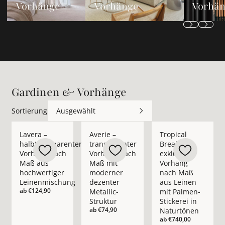
Vorhänge
Vorhänge
Vorhä
Gardinen & Vorhänge
Sortierung
Ausgewählt
Mehr Details zu Lavera – halbtransparenter Vorhang nach M
Mehr Details zu Averie – transparenter 
Mehr Details zu Trop
Lavera –
Averie –
Tropical
halbtransparenter
transparenter
Break –
Vorhang nach
Vorhang nach
exklusiver
Maß aus
Maß mit
Vorhang
hochwertiger
moderner
nach Maß
Leinenmischung
dezenter
aus Leinen
ab
€124,90
Metallic-
mit Palmen-
Struktur
Stickerei in
ab
€74,90
Naturtönen
ab
€740,00