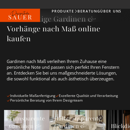
PRODUKTE
BERATUNG
ÜBER UNS
Produkte
Hochwertige Gardinen &
Vorhänge nach Maß online
kaufen
Gardinen nach Maß verleihen Ihrem Zuhause eine
persönliche Note und passen sich perfekt Ihren Fenstern
an. Entdecken Sie bei uns maßgeschneiderte Lösungen,
die sowohl funktional als auch ästhetisch überzeugen.
Individuelle Maßanfertigung
Exzellente Qualität und Verarbeitung
Persönliche Beratung von Ihrem Designteam
Transparente Gardinen &amp; Vorhänge ansehen
Halbtransparente Gardinen &amp; Vorh
Blickdichte
Transparente
Halbtransparente
Gardinen &
Gardinen &
Blickdi