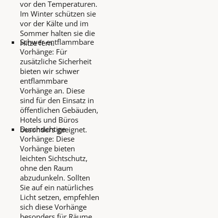
vor den Temperaturen.
Im Winter schützen sie
vor der Kälte und im
Sommer halten sie die
Schwer entflammbare
Hitze fern.
Vorhänge: Für
zusätzliche Sicherheit
bieten wir schwer
entflammbare
Vorhänge an. Diese
sind für den Einsatz in
öffentlichen Gebäuden,
Hotels und Büros
Durchsichtige
besonders geeignet.
Vorhänge: Diese
Vorhänge bieten
leichten Sichtschutz,
ohne den Raum
abzudunkeln. Sollten
Sie auf ein natürliches
Licht setzen, empfehlen
sich diese Vorhänge
besonders für Räume