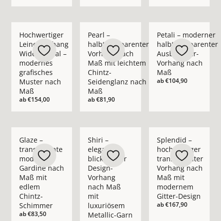
Mehr Details zu Hochwertiger Leinenvorhang Wide Appeal – 
Mehr Details zu Pearl – halbtransparent
Mehr Details zu Pet
Hochwertiger
Pearl –
Petali – moderner
Leinenvorhang
halbtransparenter
halbtransparenter
Wide Appeal –
Vorhang nach
Ausbrenner-
modernes
Maß mit leichtem
Vorhang nach
grafisches
Chintz-
Maß
ab
€104,90
Muster nach
Seidenglanz nach
Maß
Maß
ab
€154,00
ab
€81,90
Mehr Details zu Glaze – transparente moderne Gardine nach
Mehr Details zu Shiri – eleganter blickd
Mehr Details zu Spl
Glaze –
Shiri –
Splendid –
transparente
eleganter
hochwertiger
moderne
blickdichter
transparenter
Gardine nach
Design-
Vorhang nach
Maß mit
Vorhang
Maß mit
edlem
nach Maß
modernem
Chintz-
mit
Gitter-Design
ab
€167,90
Schimmer
luxuriösem
ab
€83,50
Metallic-Garn