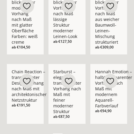
blickdichter
blickdichter
blickdichter
moderner
Vorhang
Vorhang
Vorhang
nach Maß
nach Maß
nach Maß
lässige
aus weicher
mit glatter
Struktur
Baumwoll-
Oberfläche
moderner
Leinen-
Farben: weiß
Leinen-Look
Mischung
ab
€127,50
creme
strukturiert
ab
€104,50
ab
€309,00
Mehr Details zu Chain Reaction – transparenter Design-Vorha
Mehr Details zu Starburst – eleganter t
Mehr Details zu Han
Chain Reaction –
Starburst –
Hannah Emotion –
transparenter
eleganter
halbtransparenter
Design-Vorhang
transparenter
Vorhang nach
nach Maß mit
Vorhang nach
Maß mit
architektonischer
Maß mit
modernem
Netzstruktur
feiner
Aquarell-
ab
€191,50
moderner
Farbverlauf
ab
€94,90
Struktur
ab
€87,50