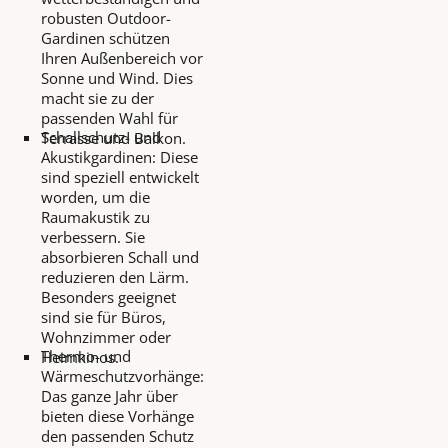
robusten Outdoor-
Gardinen schützen
Ihren Außenbereich vor
Sonne und Wind. Dies
macht sie zu der
passenden Wahl für
Schallschutz- und
Terrasse und Balkon.
Akustikgardinen: Diese
sind speziell entwickelt
worden, um die
Raumakustik zu
verbessern. Sie
absorbieren Schall und
reduzieren den Lärm.
Besonders geeignet
sind sie für Büros,
Wohnzimmer oder
Thermo- und
Heimkinos.
Wärmeschutzvorhänge:
Das ganze Jahr über
bieten diese Vorhänge
den passenden Schutz