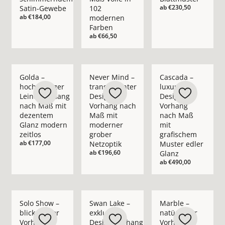
ab
€230,50
Satin-Gewebe
102
ab
€184,00
modernen
Farben
ab
€66,50
Mehr Details zu Golda – hochwertiger Leinenvorhang nach M
Mehr Details zu Never Mind – transpare
Mehr Details zu Casc
Golda –
Never Mind –
Cascada –
hochwertiger
transparenter
luxuriöser
Leinenvorhang
Design-
Design-
nach Maß mit
Vorhang nach
Vorhang
dezentem
Maß mit
nach Maß
Glanz modern
moderner
mit
zeitlos
grober
grafischem
ab
€177,00
Netzoptik
Muster edler
ab
€196,60
Glanz
ab
€490,00
Mehr Details zu Solo Show – blickdichter Vorhang nach Maß i
Mehr Details zu Swan Lake – exklusiver 
Mehr Details zu Marb
Solo Show –
Swan Lake –
Marble –
blickdichter
exklusiver
natürlicher
Vorhang
Design-Vorhang
Vorhang