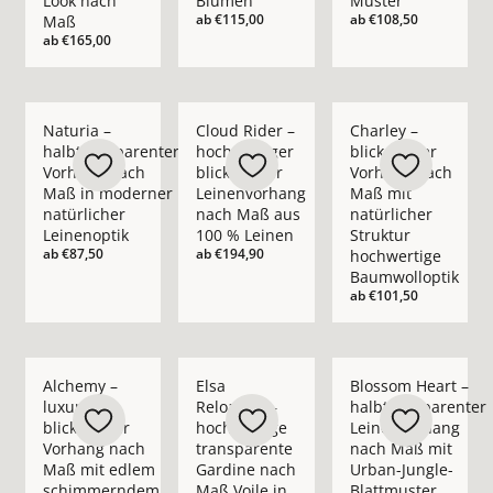
Look nach
Blumen
Muster
ab
€115,00
ab
€108,50
Maß
ab
€165,00
Mehr Details zu Naturia – halbtransparenter Vorhang nach M
Mehr Details zu Cloud Rider – hochwerti
Mehr Details zu Char
Naturia –
Cloud Rider –
Charley –
halbtransparenter
hochwertiger
blickdichter
Vorhang nach
blickdichter
Vorhang nach
Maß in moderner
Leinenvorhang
Maß mit
natürlicher
nach Maß aus
natürlicher
Leinenoptik
100 % Leinen
Struktur
ab
€87,50
ab
€194,90
hochwertige
Baumwolloptik
ab
€101,50
Mehr Details zu Alchemy – luxuriöser blickdichter Vorhan
Mehr Details zu Elsa Reloaded – hochwer
Mehr Details zu Blo
Alchemy –
Elsa
Blossom Heart –
luxuriöser
Reloaded –
halbtransparenter
blickdichter
hochwertige
Leinenvorhang
Vorhang nach
transparente
nach Maß mit
Maß mit edlem
Gardine nach
Urban-Jungle-
schimmerndem
Maß Voile in
Blattmuster