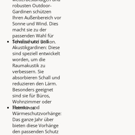
robusten Outdoor-
Gardinen schützen
Ihren Außenbereich vor
Sonne und Wind. Dies
macht sie zu der
passenden Wahl für
Schallschutz- und
Terrasse und Balkon.
Akustikgardinen: Diese
sind speziell entwickelt
worden, um die
Raumakustik zu
verbessern. Sie
absorbieren Schall und
reduzieren den Lärm.
Besonders geeignet
sind sie für Büros,
Wohnzimmer oder
Thermo- und
Heimkinos.
Wärmeschutzvorhänge:
Das ganze Jahr über
bieten diese Vorhänge
den passenden Schutz