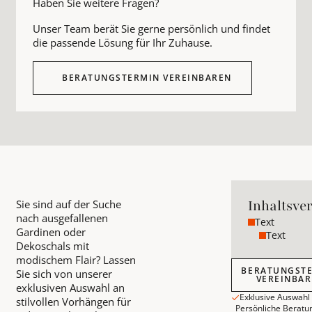
Haben Sie weitere Fragen?
Unser Team berät Sie gerne persönlich und findet
die passende Lösung für Ihr Zuhause.
BERATUNGSTERMIN VEREINBAREN
Inhaltsve
Sie sind auf der Suche
nach ausgefallenen
Text
Gardinen oder
Text
Dekoschals mit
modischem Flair? Lassen
Beratungstermin
BERATUNGST
Sie sich von unserer
VEREINBA
exklusiven Auswahl an
Exklusive Auswahl
stilvollen Vorhängen für
Persönliche Beratu