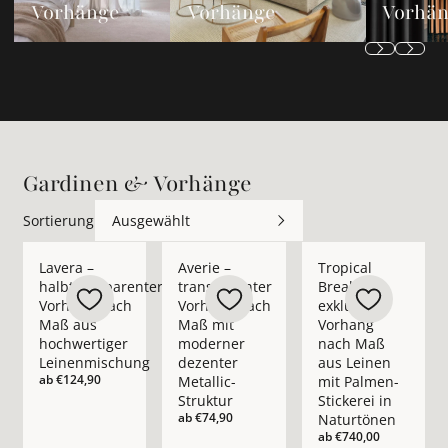
Vorhänge
Vorhänge
Vorhä
Gardinen & Vorhänge
Sortierung
Ausgewählt
Mehr Details zu Lavera – halbtransparenter Vorhang nach M
Mehr Details zu Averie – transparenter 
Mehr Details zu Trop
Lavera –
Averie –
Tropical
halbtransparenter
transparenter
Break –
Vorhang nach
Vorhang nach
exklusiver
Maß aus
Maß mit
Vorhang
hochwertiger
moderner
nach Maß
Leinenmischung
dezenter
aus Leinen
ab
€124,90
Metallic-
mit Palmen-
Struktur
Stickerei in
ab
€74,90
Naturtönen
ab
€740,00