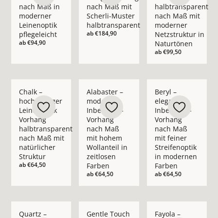
nach Maß in
nach Maß mit
halbtransparent
moderner
Scherli-Muster
nach Maß mit
Leinenoptik
halbtransparent
moderner
ab
€184,90
pflegeleicht
Netzstruktur in
ab
€94,90
Naturtönen
ab
€99,50
Mehr Details zu Chalk – hochwertiger Leinenoptik Vorhang ha
Mehr Details zu Alabaster – moderner In
Mehr Details zu Bery
Chalk –
Alabaster –
Beryl –
hochwertiger
moderner
eleganter
Leinenoptik
Inbetween-
Inbetween-
Vorhang
Vorhang
Vorhang
halbtransparent
nach Maß
nach Maß
nach Maß mit
mit hohem
mit feiner
natürlicher
Wollanteil in
Streifenoptik
Struktur
zeitlosen
in modernen
ab
€64,50
Farben
Farben
ab
€64,50
ab
€64,50
Mehr Details zu Quartz – moderner Inbetween-Vorhang nach 
Mehr Details zu Gentle Touch – moderner 
Mehr Details zu Fay
Quartz –
Gentle Touch
Fayola –