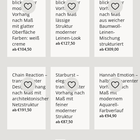
blickdichter
blickdichter
blickdichter
moderner
Vorhang
Vorhang
Vorhang
nach Maß
nach Maß
nach Maß
lässige
aus weicher
mit glatter
Struktur
Baumwoll-
Oberfläche
moderner
Leinen-
Farben: weiß
Leinen-Look
Mischung
ab
€127,50
creme
strukturiert
ab
€104,50
ab
€309,00
Mehr Details zu Chain Reaction – transparenter Design-Vorha
Mehr Details zu Starburst – eleganter t
Mehr Details zu Han
Chain Reaction –
Starburst –
Hannah Emotion –
transparenter
eleganter
halbtransparenter
Design-Vorhang
transparenter
Vorhang nach
nach Maß mit
Vorhang nach
Maß mit
architektonischer
Maß mit
modernem
Netzstruktur
feiner
Aquarell-
ab
€191,50
moderner
Farbverlauf
ab
€94,90
Struktur
ab
€87,50