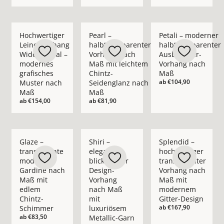
Mehr Details zu Hochwertiger Leinenvorhang Wide Appeal – 
Mehr Details zu Pearl – halbtransparent
Mehr Details zu Pet
Hochwertiger
Pearl –
Petali – moderner
Leinenvorhang
halbtransparenter
halbtransparenter
Wide Appeal –
Vorhang nach
Ausbrenner-
modernes
Maß mit leichtem
Vorhang nach
grafisches
Chintz-
Maß
ab
€104,90
Muster nach
Seidenglanz nach
Maß
Maß
ab
€154,00
ab
€81,90
Mehr Details zu Glaze – transparente moderne Gardine nach
Mehr Details zu Shiri – eleganter blickd
Mehr Details zu Spl
Glaze –
Shiri –
Splendid –
transparente
eleganter
hochwertiger
moderne
blickdichter
transparenter
Gardine nach
Design-
Vorhang nach
Maß mit
Vorhang
Maß mit
edlem
nach Maß
modernem
Chintz-
mit
Gitter-Design
ab
€167,90
Schimmer
luxuriösem
ab
€83,50
Metallic-Garn