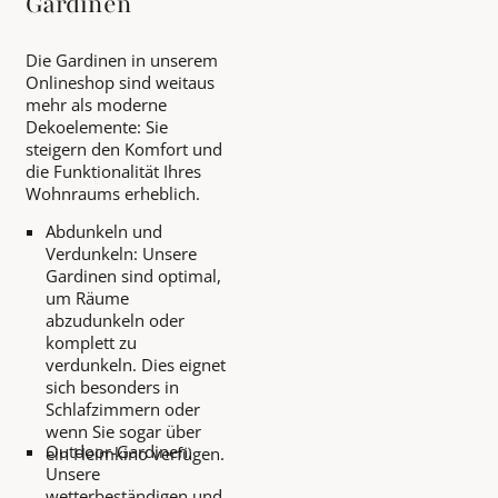
Gardinen
Die Gardinen in unserem
Onlineshop sind weitaus
mehr als moderne
Dekoelemente: Sie
steigern den Komfort und
die Funktionalität Ihres
Wohnraums erheblich.
Abdunkeln und
Verdunkeln: Unsere
Gardinen sind optimal,
um Räume
abzudunkeln oder
komplett zu
verdunkeln. Dies eignet
sich besonders in
Schlafzimmern oder
wenn Sie sogar über
Outdoor-Gardinen:
ein Heimkino verfügen.
Unsere
wetterbeständigen und