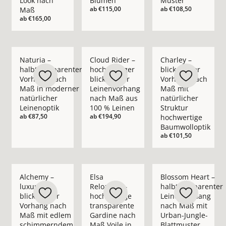
Look nach
Blumen
Muster
ab
€115,00
ab
€108,50
Maß
ab
€165,00
Mehr Details zu Naturia – halbtransparenter Vorhang nach M
Mehr Details zu Cloud Rider – hochwerti
Mehr Details zu Char
Naturia –
Cloud Rider –
Charley –
halbtransparenter
hochwertiger
blickdichter
Vorhang nach
blickdichter
Vorhang nach
Maß in moderner
Leinenvorhang
Maß mit
natürlicher
nach Maß aus
natürlicher
Leinenoptik
100 % Leinen
Struktur
ab
€87,50
ab
€194,90
hochwertige
Baumwolloptik
ab
€101,50
Mehr Details zu Alchemy – luxuriöser blickdichter Vorhan
Mehr Details zu Elsa Reloaded – hochwer
Mehr Details zu Blo
Alchemy –
Elsa
Blossom Heart –
luxuriöser
Reloaded –
halbtransparenter
blickdichter
hochwertige
Leinenvorhang
Vorhang nach
transparente
nach Maß mit
Maß mit edlem
Gardine nach
Urban-Jungle-
schimmerndem
Maß Voile in
Blattmuster