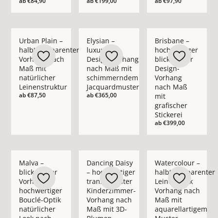
ab
€84,90
ab
€199,00
ab
€97,90
Mehr Details zu Urban Plain – halbtransparenter Vorhang nac
Mehr Details zu Elysian – luxuriöser D
Mehr Details zu Bris
Urban Plain –
Elysian –
Brisbane –
halbtransparenter
luxuriöser
hochwertiger
Vorhang nach
Design-Vorhang
blickdichter
Maß mit
nach Maß mit
Design-
natürlicher
schimmerndem
Vorhang
Leinenstruktur
Jacquardmuster
nach Maß
ab
€87,50
ab
€365,00
mit
grafischer
Stickerei
ab
€399,00
Mehr Details zu Malva – blickdichter Vorhang in hochwertige
Mehr Details zu Dancing Daisy – hochwe
Mehr Details zu Wate
Malva –
Dancing Daisy
Watercolour –
blickdichter
– hochwertiger
halbtransparenter
Vorhang in
transparenter
Leinenoptik
hochwertiger
Kinderzimmer-
Vorhang nach
Bouclé-Optik
Vorhang nach
Maß mit
natürlicher
Maß mit 3D-
aquarellartigem