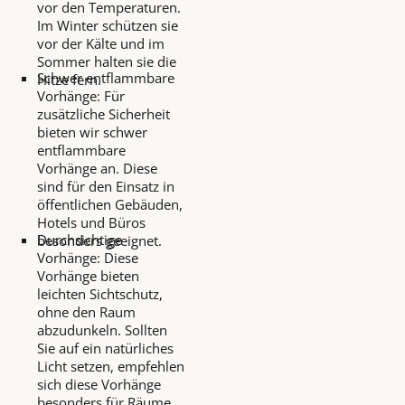
vor den Temperaturen.
Im Winter schützen sie
vor der Kälte und im
Sommer halten sie die
Schwer entflammbare
Hitze fern.
Vorhänge: Für
zusätzliche Sicherheit
bieten wir schwer
entflammbare
Vorhänge an. Diese
sind für den Einsatz in
öffentlichen Gebäuden,
Hotels und Büros
Durchsichtige
besonders geeignet.
Vorhänge: Diese
Vorhänge bieten
leichten Sichtschutz,
ohne den Raum
abzudunkeln. Sollten
Sie auf ein natürliches
Licht setzen, empfehlen
sich diese Vorhänge
besonders für Räume