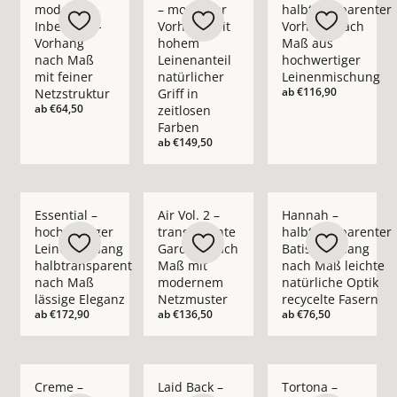
moderner
– moderner
halbtransparenter
Inbetween-
Vorhang mit
Vorhang nach
Vorhang
hohem
Maß aus
nach Maß
Leinenanteil
hochwertiger
mit feiner
natürlicher
Leinenmischung
ab
€116,90
Netzstruktur
Griff in
ab
€64,50
zeitlosen
Farben
ab
€149,50
Mehr Details zu Essential – hochwertiger Leinenvorhang halb
Mehr Details zu Air Vol. 2 – transpare
Mehr Details zu Hann
Essential –
Air Vol. 2 –
Hannah –
hochwertiger
transparente
halbtransparenter
Leinenvorhang
Gardine nach
Batist-Vorhang
halbtransparent
Maß mit
nach Maß leichte
nach Maß
modernem
natürliche Optik
lässige Eleganz
Netzmuster
recycelte Fasern
ab
€172,90
ab
€136,50
ab
€76,50
Mehr Details zu Creme – blickdichter moderner Vorhang nach
Mehr Details zu Laid Back – blickdichte
Mehr Details zu Tort
Creme –
Laid Back –
Tortona –