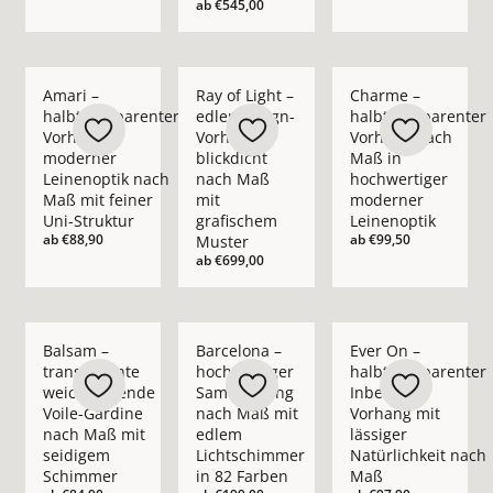
ab
€545,00
Mehr Details zu Amari – halbtransparenter Vorhang in moder
Mehr Details zu Ray of Light – edler Des
Mehr Details zu Cha
Amari –
Ray of Light –
Charme –
halbtransparenter
edler Design-
halbtransparenter
Vorhang in
Vorhang
Vorhang nach
moderner
blickdicht
Maß in
Leinenoptik nach
nach Maß
hochwertiger
Maß mit feiner
mit
moderner
Uni-Struktur
grafischem
Leinenoptik
ab
€88,90
ab
€99,50
Muster
ab
€699,00
Mehr Details zu Balsam – transparente weichfließende Voil
Mehr Details zu Barcelona – hochwertig
Mehr Details zu Ever
Balsam –
Barcelona –
Ever On –
transparente
hochwertiger
halbtransparenter
weichfließende
Samtvorhang
Inbetween
Voile-Gardine
nach Maß mit
Vorhang mit
nach Maß mit
edlem
lässiger
seidigem
Lichtschimmer
Natürlichkeit nach
Schimmer
in 82 Farben
Maß