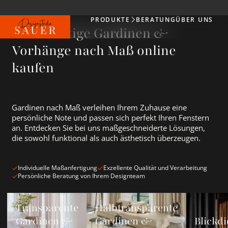
PRODUKTE
BERATUNG
ÜBER UNS
Produkte
Hochwertige Gardinen &
Vorhänge nach Maß online
kaufen
Gardinen nach Maß verleihen Ihrem Zuhause eine
persönliche Note und passen sich perfekt Ihren Fenstern
an. Entdecken Sie bei uns maßgeschneiderte Lösungen,
die sowohl funktional als auch ästhetisch überzeugen.
Individuelle Maßanfertigung
Exzellente Qualität und Verarbeitung
Persönliche Beratung von Ihrem Designteam
Transparente Gardinen &amp; Vorhänge ansehen
Halbtransparente Gardinen &amp; Vorh
Blickdichte
Transparente
Halbtransparente
Gardinen &
Gardinen &
Blickdi