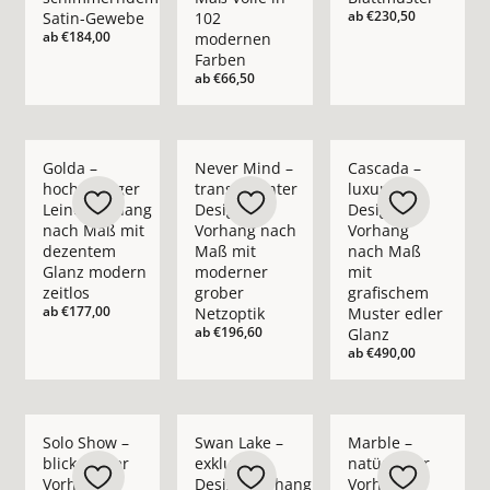
ab
€230,50
Satin-Gewebe
102
ab
€184,00
modernen
Farben
ab
€66,50
Mehr Details zu Golda – hochwertiger Leinenvorhang nach M
Mehr Details zu Never Mind – transpare
Mehr Details zu Casc
Golda –
Never Mind –
Cascada –
hochwertiger
transparenter
luxuriöser
Leinenvorhang
Design-
Design-
nach Maß mit
Vorhang nach
Vorhang
dezentem
Maß mit
nach Maß
Glanz modern
moderner
mit
zeitlos
grober
grafischem
ab
€177,00
Netzoptik
Muster edler
ab
€196,60
Glanz
ab
€490,00
Mehr Details zu Solo Show – blickdichter Vorhang nach Maß i
Mehr Details zu Swan Lake – exklusiver 
Mehr Details zu Marb
Solo Show –
Swan Lake –
Marble –
blickdichter
exklusiver
natürlicher
Vorhang
Design-Vorhang
Vorhang