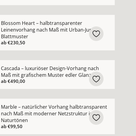
ewebe ansehen
arente Gardine nach Maß Voile in 102 modernen Farben a
ehr Details zu Blossom Heart – halbtransparenter Leine
Blossom Heart – halbtransparenter
Leinenvorhang nach Maß mit Urban-Jungle-
Blattmuster
ab
€230,50
hen
Vorhang nach Maß mit moderner grober Netzoptik ansehe
ehr Details zu Cascada – luxuriöser Design-Vorhang nach
Cascada – luxuriöser Design-Vorhang nach
Maß mit grafischem Muster edler Glanz
ab
€490,00
ng nach Maß mit Scherli-Muster halbtransparent ansehen
ehr Details zu Marble – natürlicher Vorhang halbtranspa
Marble – natürlicher Vorhang halbtransparent
nach Maß mit moderner Netzstruktur in
Naturtönen
ab
€99,50