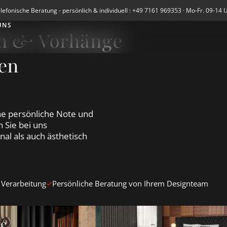
lefonische Beratung - persönlich & individuell : +49 7161 969353 · Mo-Fr. 09-14 
UNS
en & Vorhänge
en
e persönliche Note und
 Sie bei uns
al als auch ästhetisch
 Verarbeitung
Persönliche Beratung von Ihrem Designteam
en &amp; Vorhänge ansehen
Blickdichte Vorhänge ansehen
Verdunkelungsvorhänge Blacko
te