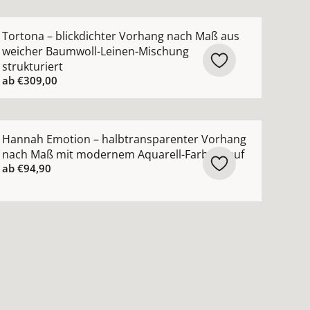
creme ansehen
ch Maß lässige Struktur moderner Leinen-Look ansehen
ehr Details zu Tortona – blickdichter Vorhang nach Maß 
Tortona – blickdichter Vorhang nach Maß aus
weicher Baumwoll-Leinen-Mischung
strukturiert
ab
€309,00
ktur ansehen
 Vorhang nach Maß mit feiner moderner Struktur ansehen
ehr Details zu Hannah Emotion – halbtransparenter Vor
Hannah Emotion – halbtransparenter Vorhang
nach Maß mit modernem Aquarell-Farbverlauf
ab
€94,90