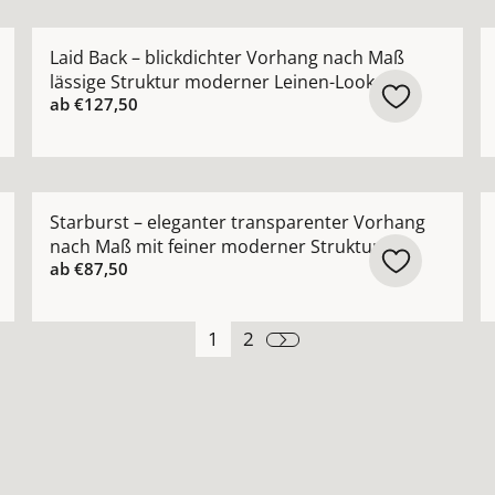
 Vorhang nach Maß mit glatter Oberfläche Farben: weiß 
Mehr Details zu Laid Back – blickdichter Vorhang na
M
Laid Back – blickdichter Vorhang nach Maß
lässige Struktur moderner Leinen-Look
ab
€127,50
 Design-Vorhang nach Maß mit architektonischer Netzstru
Mehr Details zu Starburst – eleganter transparenter
M
Starburst – eleganter transparenter Vorhang
nach Maß mit feiner moderner Struktur
ab
€87,50
1
2