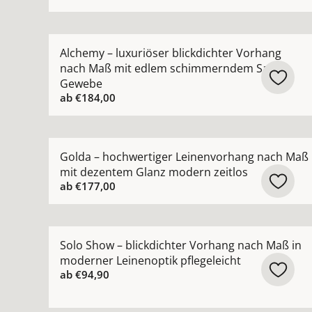
Mehr Details zu Alchemy – luxuriöser blickdi
Alchemy – luxuriöser blickdichter Vorhang
nach Maß mit edlem schimmerndem Satin-
Gewebe
ab
€184,00
Mehr Details zu Golda – hochwertiger Leinenvo
Golda – hochwertiger Leinenvorhang nach Maß
mit dezentem Glanz modern zeitlos
ab
€177,00
Mehr Details zu Solo Show – blickdichter Vorha
Solo Show – blickdichter Vorhang nach Maß in
moderner Leinenoptik pflegeleicht
ab
€94,90