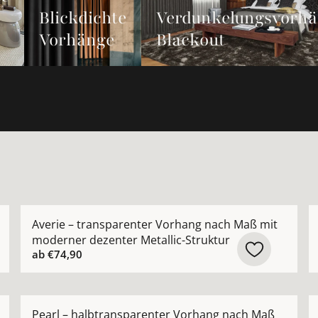
Blickdichte
Verdunkelungsvorh
Vorhänge
Blackout
rhang nach Maß aus hochwertiger Leinenmischung ansehe
Mehr Details zu Averie – transparenter Vorhang nach
M
Averie – transparenter Vorhang nach Maß mit
moderner dezenter Metallic-Struktur
ab
€74,90
ide Appeal – modernes grafisches Muster nach Maß anse
Mehr Details zu Pearl – halbtransparenter Vorhang n
M
Pearl – halbtransparenter Vorhang nach Maß