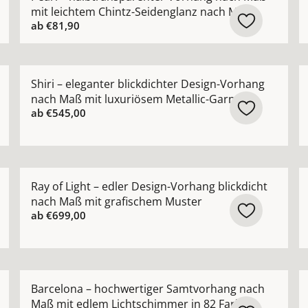
mit leichtem Chintz-Seidenglanz nach Maß
ab
€81,90
 Gardine nach Maß mit edlem Chintz-Schimmer ansehen
Mehr Details zu Shiri – eleganter blickdichter Desig
M
Shiri – eleganter blickdichter Design-Vorhang
nach Maß mit luxuriösem Metallic-Garn
ab
€545,00
ang in moderner Leinenoptik nach Maß mit feiner Uni-Str
Mehr Details zu Ray of Light – edler Design-Vorhang 
M
Ray of Light – edler Design-Vorhang blickdicht
nach Maß mit grafischem Muster
ab
€699,00
ießende Voile-Gardine nach Maß mit seidigem Schimmer a
Mehr Details zu Barcelona – hochwertiger Samtvorha
M
Barcelona – hochwertiger Samtvorhang nach
Maß mit edlem Lichtschimmer in 82 Farben