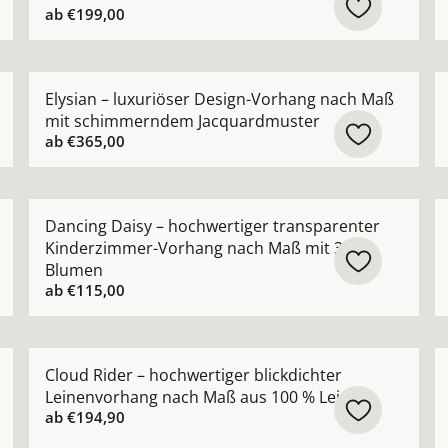
ab
€199,00
r Vorhang nach Maß mit natürlicher Leinenstruktur ansehe
Mehr Details zu Elysian – luxuriöser Design-Vorha
M
Elysian – luxuriöser Design-Vorhang nach Maß
mit schimmerndem Jacquardmuster
ab
€365,00
 hochwertiger Bouclé-Optik natürlicher Look nach Maß ans
Mehr Details zu Dancing Daisy – hochwertiger tran
M
Dancing Daisy – hochwertiger transparenter
Kinderzimmer-Vorhang nach Maß mit 3D-
Blumen
ab
€115,00
rhang nach Maß in moderner natürlicher Leinenoptik anse
Mehr Details zu Cloud Rider – hochwertiger blickdic
M
Cloud Rider – hochwertiger blickdichter
Leinenvorhang nach Maß aus 100 % Leinen
ab
€194,90