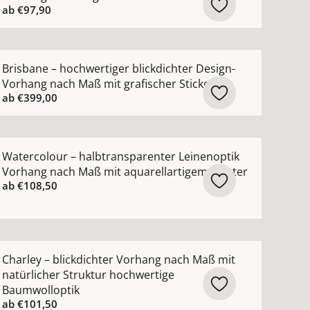
ab
€97,90
n
ng nach Maß mit schimmerndem Jacquardmuster ansehen
ehr Details zu Brisbane – hochwertiger blickdichter Desi
Brisbane – hochwertiger blickdichter Design-
Vorhang nach Maß mit grafischer Stickerei
ab
€399,00
ehen
sparenter Kinderzimmer-Vorhang nach Maß mit 3D-Blumen 
ehr Details zu Watercolour – halbtransparenter Leineno
Watercolour – halbtransparenter Leinenoptik
Vorhang nach Maß mit aquarellartigem Muster
ab
€108,50
hen
hter Leinenvorhang nach Maß aus 100 % Leinen ansehen
ehr Details zu Charley – blickdichter Vorhang nach Maß m
Charley – blickdichter Vorhang nach Maß mit
natürlicher Struktur hochwertige
Baumwolloptik
ab
€101,50