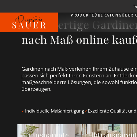
Te
PRODUKTE
BERATUNG
ÜBER 
Produkte
Hochwertige Gardin
nach Maß online kauf
Gardinen nach Maß verleihen Ihrem Zuhause ein
passen sich perfekt Ihren Fenstern an. Entdecken
maßgeschneiderte Lösungen, die sowohl funktion
überzeugen.
Individuelle Maßanfertigung
Exzellente Qualität und
Transparente Gardinen &amp; Vorhänge ansehen
Halbtransparente Gardin
Transparente
Halbtransparen