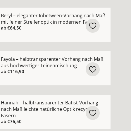
ktur ansehen
hang nach Maß mit hohem Wollanteil in zeitlosen Farben
ehr Details zu Beryl – eleganter Inbetween-Vorhang nach
Beryl – eleganter Inbetween-Vorhang nach Maß
mit feiner Streifenoptik in modernen Farben
ab
€64,50
hohem Leinenanteil natürlicher Griff in zeitlosen Farbe
ehr Details zu Fayola – halbtransparenter Vorhang nach
Fayola – halbtransparenter Vorhang nach Maß
aus hochwertiger Leinenmischung
ab
€116,90
n
nach Maß mit modernem Netzmuster ansehen
ehr Details zu Hannah – halbtransparenter Batist-Vorhang
Hannah – halbtransparenter Batist-Vorhang
nach Maß leichte natürliche Optik recycelte
Fasern
ab
€76,50