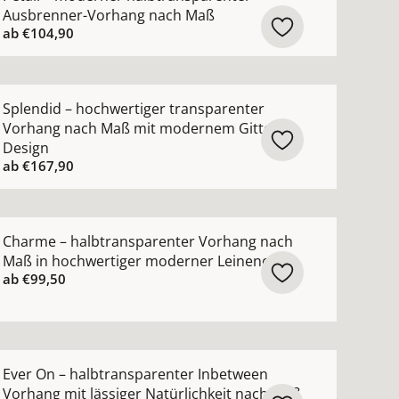
Ausbrenner-Vorhang nach Maß
ab
€104,90
n-Vorhang nach Maß mit luxuriösem Metallic-Garn ansehen
ehr Details zu Splendid – hochwertiger transparenter V
Splendid – hochwertiger transparenter
Vorhang nach Maß mit modernem Gitter-
Design
ab
€167,90
uktur ansehen
blickdicht nach Maß mit grafischem Muster ansehen
ehr Details zu Charme – halbtransparenter Vorhang nac
Charme – halbtransparenter Vorhang nach
Maß in hochwertiger moderner Leinenoptik
ab
€99,50
nsehen
ng nach Maß mit edlem Lichtschimmer in 82 Farben anse
ehr Details zu Ever On – halbtransparenter Inbetween Vo
Ever On – halbtransparenter Inbetween
Vorhang mit lässiger Natürlichkeit nach Maß