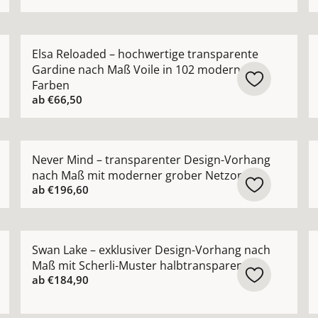
chter Vorhang nach Maß mit edlem schimmerndem Satin-G
Mehr Details zu Elsa Reloaded – hochwertige transp
M
Elsa Reloaded – hochwertige transparente
Gardine nach Maß Voile in 102 modernen
Farben
ab
€66,50
rhang nach Maß mit dezentem Glanz modern zeitlos anse
Mehr Details zu Never Mind – transparenter Design-
M
Never Mind – transparenter Design-Vorhang
nach Maß mit moderner grober Netzoptik
ab
€196,60
ng nach Maß in moderner Leinenoptik pflegeleicht ansehen
Mehr Details zu Swan Lake – exklusiver Design-Vorha
M
Swan Lake – exklusiver Design-Vorhang nach
Maß mit Scherli-Muster halbtransparent
ab
€184,90