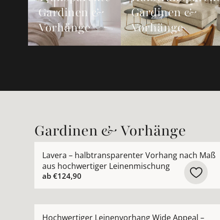
Gardinen &
Gardinen &
Vorhänge
Vorhänge
Gardinen & Vorhänge
Mehr Details zu Lavera – halbtransparenter Vo
Lavera – halbtransparenter Vorhang nach Maß
aus hochwertiger Leinenmischung
ab
€124,90
Mehr Details zu Hochwertiger Leinenvorhang W
Hochwertiger Leinenvorhang Wide Appeal –