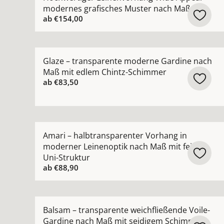
modernes grafisches Muster nach Maß
ab
€154,00
Mehr Details zu Glaze – transparente moderne
Glaze – transparente moderne Gardine nach
Maß mit edlem Chintz-Schimmer
ab
€83,50
Mehr Details zu Amari – halbtransparenter Vorh
Amari – halbtransparenter Vorhang in
moderner Leinenoptik nach Maß mit feiner
Uni-Struktur
ab
€88,90
Mehr Details zu Balsam – transparente weichfl
Balsam – transparente weichfließende Voile-
Gardine nach Maß mit seidigem Schimmer