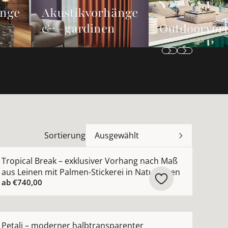
änge
Akustikvorhänge
& -gardinen
Outdoorvor
Sortierung
Ausgewählt
n
 Maß mit moderner dezenter Metallic-Struktur ansehen
ehr Details zu Tropical Break – exklusiver Vorhang nach 
Tropical Break – exklusiver Vorhang nach Maß
aus Leinen mit Palmen-Stickerei in Naturtönen
ab
€740,00
hen
ach Maß mit leichtem Chintz-Seidenglanz nach Maß anseh
ehr Details zu Petali – moderner halbtransparenter Au
Petali – moderner halbtransparenter