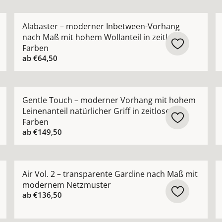
ik Vorhang halbtransparent nach Maß mit natürlicher Stru
Mehr Details zu Alabaster – moderner Inbetween-Vor
M
Alabaster – moderner Inbetween-Vorhang
nach Maß mit hohem Wollanteil in zeitlosen
Farben
ab
€64,50
orhang nach Maß mit feiner Netzstruktur ansehen
Mehr Details zu Gentle Touch – moderner Vorhang mit 
M
Gentle Touch – moderner Vorhang mit hohem
Leinenanteil natürlicher Griff in zeitlosen
Farben
ab
€149,50
nvorhang halbtransparent nach Maß lässige Eleganz ansehe
Mehr Details zu Air Vol. 2 – transparente Gardine 
M
Air Vol. 2 – transparente Gardine nach Maß mit
modernem Netzmuster
ab
€136,50