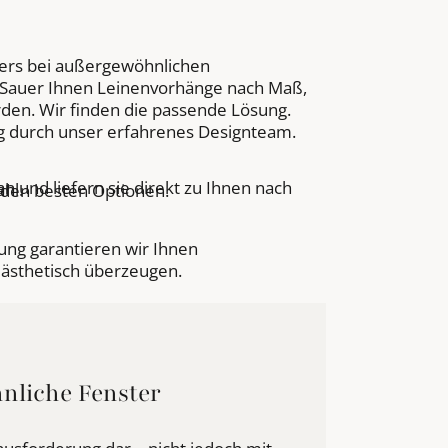
ers bei außergewöhnlichen
 Sauer Ihnen Leinenvorhänge nach Maß,
rden. Wir finden die passende Lösung.
g durch unser erfahrenes Designteam.
n und liefern sie direkt zu Ihnen nach
hl.
u den besten Optionen.
ng garantieren wir Ihnen
 ästhetisch überzeugen.
nliche Fenster