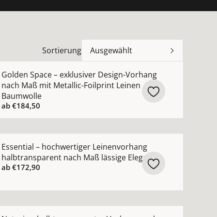
Sortierung
Ausgewählt
n
hohem Leinenanteil natürlicher Griff in zeitlosen Farbe
ehr Details zu Golden Space – exklusiver Design-Vorhang
Golden Space – exklusiver Design-Vorhang
nach Maß mit Metallic-Foilprint Leinen
Baumwolle
ab
€184,50
truktur ansehen
 Maß aus weicher Baumwoll-Leinen-Mischung strukturiert 
ehr Details zu Essential – hochwertiger Leinenvorhang h
Essential – hochwertiger Leinenvorhang
halbtransparent nach Maß lässige Eleganz
ab
€172,90
nach Maß aus Leinen mit Palmen-Stickerei in Naturtönen 
ehr Details zu Naturia – halbtransparenter Vorhang nach