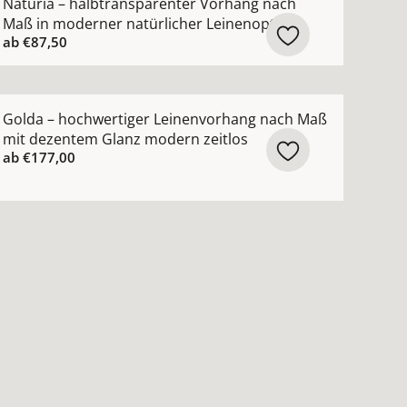
Naturia – halbtransparenter Vorhang nach
Maß in moderner natürlicher Leinenoptik
ab
€87,50
en
Leinenvorhang nach Maß mit Urban-Jungle-Blattmuster an
ehr Details zu Golda – hochwertiger Leinenvorhang nach
Golda – hochwertiger Leinenvorhang nach Maß
mit dezentem Glanz modern zeitlos
ab
€177,00
hen