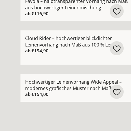
Fayola – halbtransparenter Vorhang nach Maß
aus hochwertiger Leinenmischung
ab
€116,90
Mehr Details zu Cloud Rider – hochwertiger bli
Cloud Rider – hochwertiger blickdichter
Leinenvorhang nach Maß aus 100 % Leinen
ab
€194,90
Mehr Details zu Hochwertiger Leinenvorhang W
Hochwertiger Leinenvorhang Wide Appeal –
modernes grafisches Muster nach Maß
ab
€154,00