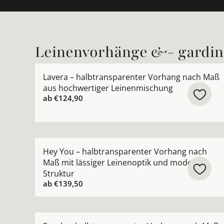
Leinenvorhänge &- gardi
Mehr Details zu Lavera – halbtransparenter Vo
Lavera – halbtransparenter Vorhang nach Maß
aus hochwertiger Leinenmischung
ab
€124,90
Mehr Details zu Hey You – halbtransparenter Vo
Hey You – halbtransparenter Vorhang nach
Maß mit lässiger Leinenoptik und moderner
Struktur
ab
€139,50
Mehr Details zu Fayola – halbtransparenter Vo