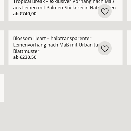
Tropical Break – exklusiver Vorhang nach Maß
aus Leinen mit Palmen-Stickerei in Naturtönen
ab
€740,00
ckdichter Leinenvorhang nach Maß aus 100 % Leinen anseh
Mehr Details zu Blossom Heart – halbtransparenter 
M
Blossom Heart – halbtransparenter
Leinenvorhang nach Maß mit Urban-Jungle-
Blattmuster
ab
€230,50
ide Appeal – modernes grafisches Muster nach Maß anse