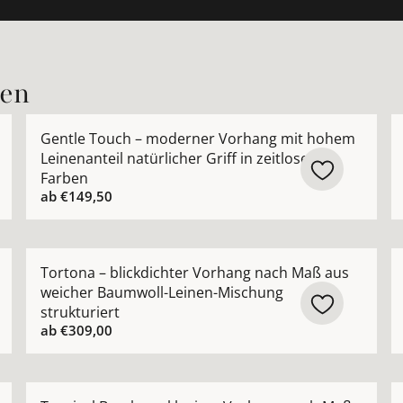
nen
rhang nach Maß aus hochwertiger Leinenmischung ansehe
Mehr Details zu Gentle Touch – moderner Vorhang mit 
M
Gentle Touch – moderner Vorhang mit hohem
Leinenanteil natürlicher Griff in zeitlosen
Farben
ab
€149,50
rhang nach Maß mit lässiger Leinenoptik und moderner S
Mehr Details zu Tortona – blickdichter Vorhang nach
M
Tortona – blickdichter Vorhang nach Maß aus
weicher Baumwoll-Leinen-Mischung
strukturiert
ab
€309,00
rhang nach Maß aus hochwertiger Leinenmischung ansehen
Mehr Details zu Tropical Break – exklusiver Vorhang 
M