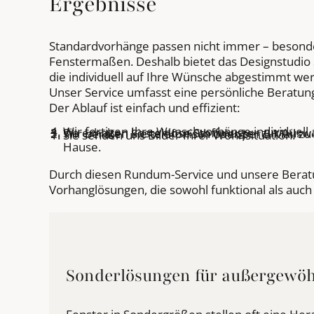
Ergebnisse
Standardvorhänge passen nicht immer – besond
Fenstermaßen. Deshalb bietet das Designstudio
die individuell auf Ihre Wünsche abgestimmt we
Unser Service umfasst eine persönliche Beratun
Der Ablauf ist einfach und effizient:
Wir fertigen Ihre Wunschvorhänge individuell a
Sie erhalten kostenlose Stoffmuster zur Auswa
Wir beraten Sie telefonisch oder per E-Mail z
Sie senden uns Bilder Ihrer Wohnsituation.
Hause.
Durch diesen Rundum-Service und unsere Beratu
Vorhanglösungen, die sowohl funktional als auch
Sonderlösungen für außergewöh