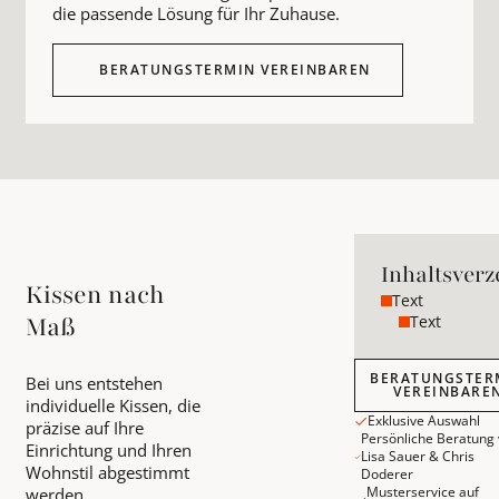
die passende Lösung für Ihr Zuhause.
BERATUNGSTERMIN VEREINBAREN
Inhaltsverz
Kissen nach
Text
Text
Maß
Beratungstermin v
BERATUNGSTER
Bei uns entstehen
VEREINBARE
individuelle Kissen, die
Exklusive Auswahl
präzise auf Ihre
Persönliche Beratung
Einrichtung und Ihren
Lisa Sauer & Chris
Wohnstil abgestimmt
Doderer
Musterservice auf
werden.