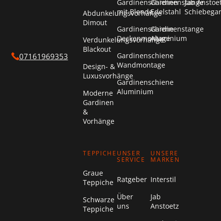
Gardinenschienen
Gardinenstange
Jab Anstoe
mit Blende
Edelstahl
Schiebega
Abdunkelungsvorhänge
Dimout
Gardinenschiene
Gardinenstange
Deckenmontage
Aluminium
Verdunkelungsvorhänge
Blackout
Gardinenschiene
07161969353
Wandmontage
Design- &
Luxusvorhänge
Gardinenschiene
Aluminium
Moderne
Gardinen
&
Vorhänge
TEPPICHE
UNSER
UNSERE
SERVICE
MARKEN
Graue
Ratgeber
Interstil
Teppiche
Über
Jab
Schwarze
uns
Anstoetz
Teppiche