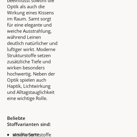
beeinflusst sowohl die
Optik als auch die
Wirkung eines Kissens
im Raum. Samt sorgt
für eine elegante und
weiche Ausstrahlung,
während Leinen
deutlich natürlicher und
luftiger wirkt. Moderne
Strukturstoffe setzen
zusätzliche Tiefe und
wirken besonders
hochwertig. Neben der
Optik spielen auch
Haptik, Lichtwirkung
und Alltagstauglichkeit
eine wichtige Rolle.
Beliebte
Stoffvarianten sind:
strukturierte
weiche Samtstoffe