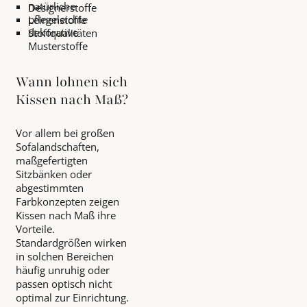
natürliche
Designerstoffe
pflegeleichte
Leinenstoffe
dekorative
Stoffqualitäten
Musterstoffe
Wann lohnen sich
Kissen nach Maß?
Vor allem bei großen
Sofalandschaften,
maßgefertigten
Sitzbänken oder
abgestimmten
Farbkonzepten zeigen
Kissen nach Maß ihre
Vorteile.
Standardgrößen wirken
in solchen Bereichen
häufig unruhig oder
passen optisch nicht
optimal zur Einrichtung.