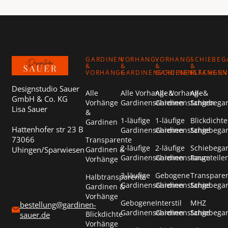
Footer
GARDINEN
VORHANG-
VORHANG-
SCHIEBEG
&
&
&
&
VORHÄNGE
GARDINENSCHIENEN
GARDINENSTANGEN
FLÄCHEN
Designstudio Sauer
Alle
Alle Vorhang- &
Alle Vorhang- &
Alle
GmbH & Co. KG
Vorhänge
Gardinenschienen
Gardinenstangen
Schiebega
Lisa Sauer
&
1-läufige
1-läufige
Blickdichte
Gardinen
Hattenhofer str 23 B
Gardinenschienen
Gardinenstange
Schiebega
73066
Transparente
2-läufige
2-läufige
Schiebega
Uhingen/Sparwiesen
Gardinen &
Gardinenschienen
Gardinenstange
Raumteiler
Vorhänge
3-läufige
Gebogene
Transpare
Halbtransparente
Gardinenschienen
Gardinenstange
Schiebega
Gardinen &
Vorhänge
Gebogene
Interstil
MHZ
bestellung@gardinen-
Gardinenschienen
Gardinenstange
Schiebega
Blickdichte
sauer.de
Vorhänge