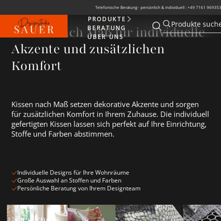
Telefonische Beratung - persönlich & individuell : +49 7161 969353
PRODUKTE
Produkte
Produkte suche
BERATUNG
Kissen nach Maß für individuelle
Suche öffnen
Suche öffnen
ÜBER UNS
Akzente und zusätzlichen
Komfort
Kissen nach Maß setzen dekorative Akzente und sorgen
für zusätzlichen Komfort in Ihrem Zuhause. Die individuell
gefertigten Kissen lassen sich perfekt auf Ihre Einrichtung,
Stoffe und Farben abstimmen.
Individuelle Designs für Ihre Wohnräume
Große Auswahl an Stoffen und Farben
Persönliche Beratung von Ihrem Designteam
Designers Guild Kissen ansehen
Florale Kissen ansehen
Samtkissen ansehen
Schwarze K
Designers