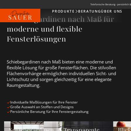
Telefonische Beratung - persönlich &
PRODUKTE
BERATUNG
ÜBER UNS
Produkte
Schiebegardinen nach Maß für
moderne und flexible
Fensterlösungen
Schiebegardinen nach Maß bieten eine moderne und
flexible Lösung für große Fensterflächen. Die stilvollen
Flächenvorhänge ermöglichen individuellen Sicht- und
Lichtschutz und sorgen gleichzeitig für eine elegante
Raumgestaltung.
Individuelle Maßlösungen für Ihre Fenster
Große Auswahl an Stoffen und Designs
Persönliche Beratung für Ihre Fenstergestaltung
Schiebegardinen Neuheiten ansehen
Transparente Schiebegardinen ans
Blickdic
Schiebegardinen
Transparente
Blic