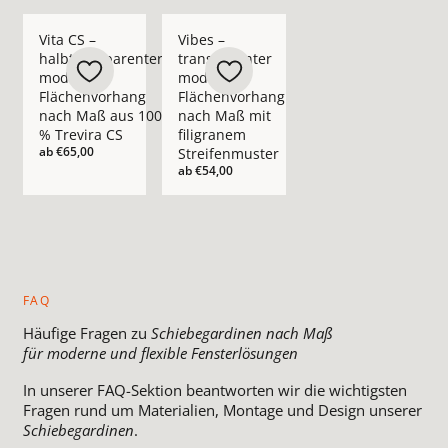
Mehr Details zu Vita CS – halbtransparenter moderner Fläch
Mehr Details zu Vibes – transparenter m
Vita CS –
Vibes –
halbtransparenter
transparenter
moderner
moderner
Flächenvorhang
Flächenvorhang
nach Maß aus 100
nach Maß mit
% Trevira CS
filigranem
ab
€65,00
Streifenmuster
ab
€54,00
FAQ
Häufige Fragen zu
Schiebegardinen nach Maß
für moderne und flexible Fensterlösungen
In unserer FAQ-Sektion beantworten wir die wichtigsten
Fragen rund um Materialien, Montage und Design unserer
Schiebegardinen
.