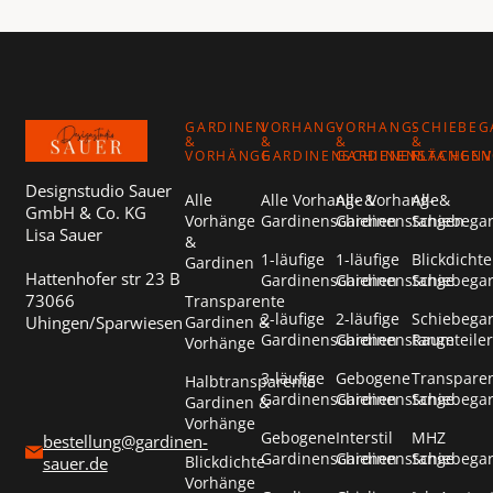
Footer
GARDINEN
VORHANG-
VORHANG-
SCHIEBEG
&
&
&
&
VORHÄNGE
GARDINENSCHIENEN
GARDINENSTANGEN
FLÄCHEN
Designstudio Sauer
Alle
Alle Vorhang- &
Alle Vorhang- &
Alle
GmbH & Co. KG
Vorhänge
Gardinenschienen
Gardinenstangen
Schiebega
Lisa Sauer
&
1-läufige
1-läufige
Blickdichte
Gardinen
Hattenhofer str 23 B
Gardinenschienen
Gardinenstange
Schiebega
73066
Transparente
2-läufige
2-läufige
Schiebega
Uhingen/Sparwiesen
Gardinen &
Gardinenschienen
Gardinenstange
Raumteiler
Vorhänge
3-läufige
Gebogene
Transpare
Halbtransparente
Gardinenschienen
Gardinenstange
Schiebega
Gardinen &
Vorhänge
Gebogene
Interstil
MHZ
bestellung@gardinen-
Gardinenschienen
Gardinenstange
Schiebega
Blickdichte
sauer.de
Vorhänge