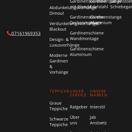
Gardinenschienen
Gardinenstange
Jab Anstoe
mit Blende
Edelstahl
Schiebega
Abdunkelungsvorhänge
Dimout
Gardinenschiene
Gardinenstange
Deckenmontage
Aluminium
Verdunkelungsvorhänge
Blackout
Gardinenschiene
07161969353
Wandmontage
Design- &
Luxusvorhänge
Gardinenschiene
Aluminium
Moderne
Gardinen
&
Vorhänge
TEPPICHE
UNSER
UNSERE
SERVICE
MARKEN
Graue
Ratgeber
Interstil
Teppiche
Über
Jab
Schwarze
uns
Anstoetz
Teppiche