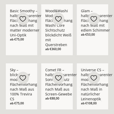
Mehr Details zu Basic Smoothy – halbtransparenter Flächen
Mehr Details zu Wood&amp;Washi Moderne
Mehr Details zu Gla
Basic Smoothy –
Wood&Washi
Glam –
halbtransparenter
Moderner
halbtransparenter
Flächenvorhang
Flächenvorhang
Flächenvorhang
nach Maß mit
Washi Core
nach Maß mit
matter moderner
Sichtschutz
edlem Schimmer
ab
€53,00
Uni-Optik
blickdicht Weiß
ab
€75,00
mit
Querstreben
ab
€360,00
Mehr Details zu Sky – blickdichter moderner Flächenvorhang
Mehr Details zu Comet FR – halbtranspa
Mehr Details zu Univ
Sky –
Comet FR –
Universe CS –
blickdichter
halbtransparenter
halbtransparenter
moderner
Sonnenschutz
moderner
Flächenvorhang
Flächenvorhang
Flächenvorhang
nach Maß aus
nach Maß aus
nach Maß in
100% Trevira
Screen-Gewebe
natürlicher
ab
€88,00
CS
Leinenoptik
ab
€75,00
ab
€108,00