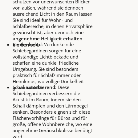
schützen vor unerwünschten Blicken
von außen, während sie dennoch
ausreichend Licht in den Raum lassen.
Sie sind ideal für Wohn- und
Schlafbereiche, in denen Privatsphäre
gewünscht ist, aber dennoch eine
angenehme Helligkeit erhalten
Verdunkelnd:
Verdunkelnde
bleiben soll.
Schiebegardinen sorgen für eine
vollständige Lichtblockade und
schaffen eine dunkle, friedliche
Umgebung. Sie sind besonders
praktisch für Schlafzimmer oder
Heimkinos, wo völlige Dunkelheit
Schallabsorbierend:
Diese
gewünscht ist.
Schiebegardinen verbessern die
Akustik im Raum, indem sie den
Schall dämpfen und den Lärmpegel
senken. Besonders eignen sich diese
Flächenvorhänge für Büros und für
große, offene Wohnbereiche, wo eine
angenehme Geräuschkulisse benötigt
wird.