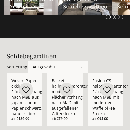
Neuheiten
Schiebegardinen
Schi
Schiebegardinen
Sortierung
Ausgewählt
Mehr Details zu Woven Paper – exklusiver Flächenvorhang na
Mehr Details zu Basket – halbtransparen
Mehr Details zu Fusi
Woven Paper –
Basket –
Fusion CS –
exklusiver
halbtransparenter
halbtransparenter
Flächenvorhang
moderner
Flächenvorhang
nach Maß aus
Flächenvorhang
nach Maß mit
japanischem
nach Maß mit
moderner
Papier schwarz,
ausgefallener
Waffelpikee-
natur, silber
Gitterstruktur
Struktur
ab
€489,00
ab
€79,00
ab
€95,00