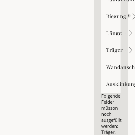
Laufanzahl
Biegung
Biegung
Länge:
Länge:
Träger
Träger
Wandansch
Wandanschla
Ausklinkun
Ausklinkung
Folgende
Felder
müsson
noch
ausgefüllt
werden:
Träger,