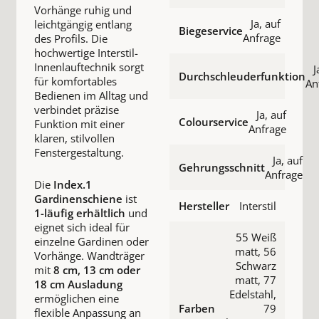
Vorhänge ruhig und
Ja, auf
leichtgängig entlang
Biegeservice
Anfrage
des Profils. Die
hochwertige Interstil-
Innenlauftechnik sorgt
J
Durchschleuderfunktion
für komfortables
An
Bedienen im Alltag und
verbindet präzise
Ja, auf
Colourservice
Funktion mit einer
Anfrage
klaren, stilvollen
Fenstergestaltung.
Ja, auf
Gehrungsschnitt
Anfrage
Die
Index.1
Gardinenschiene
ist
Hersteller
Interstil
1-läufig erhältlich
und
eignet sich ideal für
55 Weiß
einzelne Gardinen oder
matt, 56
Vorhänge. Wandträger
Schwarz
mit
8 cm, 13 cm oder
matt, 77
18 cm Ausladung
Edelstahl,
ermöglichen eine
Farben
79
flexible Anpassung an