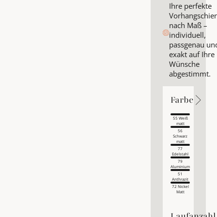
Ihre perfekte
Vorhangschie
nach Maß –
individuell,
passgenau un
exakt auf Ihre
Wünsche
abgestimmt.
Farbe
Farbe
Farbe
55 Weiß
matt
56
Schwarz
matt
77
Edelstahl
79
Aluminium
51
Anthrazit
72 Nickel
Matt
Laufanzahl