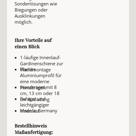
Sonderlösungen wie
Biegungen oder
Ausklinkungen
möglich.
Ihre Vorteile auf
einen Blick
1-läufige Innenlauf-
Gardinenschiene zur
Flaches
Wandmontage
Aluminiumprofil für
eine moderne
Wandträger mit 8
Fensteroptik
cm, 13 cm oder 18
Ruhiger und
cm Ausladung
leichtgängiger
Made in Germany
Innenlauf
Bestellhinweis
Maßanfertigung: