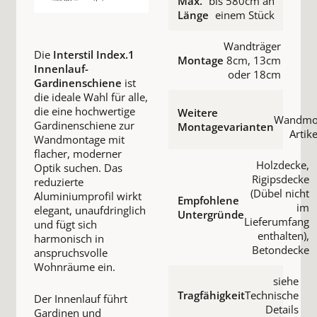
Max.
bis 580cm an
Länge
einem Stück
Wandträger
Die
Interstil Index.1
Montage
8cm, 13cm
Innenlauf-
oder 18cm
Gardinenschiene
ist
die ideale Wahl für alle,
die eine hochwertige
Weitere
Wandmon
Gardinenschiene zur
Montagevarianten
Artike
Wandmontage mit
flacher, moderner
Holzdecke,
Optik suchen. Das
Rigipsdecke
reduzierte
(Dübel nicht
Aluminiumprofil wirkt
Empfohlene
im
elegant, unaufdringlich
Untergründe
Lieferumfang
und fügt sich
enthalten),
harmonisch in
Betondecke
anspruchsvolle
Wohnräume ein.
siehe
Tragfähigkeit
Technische
Der Innenlauf führt
Details
Gardinen und