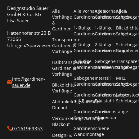
Designstudio Sauer
Alle
Alle Vorhang- &
Alle Vorhang- &
Alle
GmbH & Co. KG
Vorhänge
Gardinenschienen
Gardinenstangen
Schiebega
Lisa Sauer
&
1-läufige
1-läufige
Blickdichte
Gardinen
Hattenhofer str 23 B
Gardinenschienen
Gardinenstange
Schiebega
73066
Transparente
2-läufige
2-läufige
Schiebega
Uhingen/Sparwiesen
Gardinen &
Gardinenschienen
Gardinenstange
Raumteiler
Vorhänge
3-läufige
Gebogene
Transpare
Halbtransparente
Gardinenschienen
Gardinenstange
Schiebega
Gardinen &
Vorhänge
Gebogene
Interstil
MHZ
info@gardinen-
Gardinenschienen
Gardinenstange
Schiebega
Blickdichte
sauer.de
Vorhänge
Gardinenschienen
Gardinenstange
Jab Anstoe
mit Blende
Edelstahl
Schiebega
Abdunkelungsvorhänge
Dimout
Gardinenschiene
Gardinenstange
Deckenmontage
Aluminium
Verdunkelungsvorhänge
Blackout
Gardinenschiene
07161969353
Wandmontage
Design- &