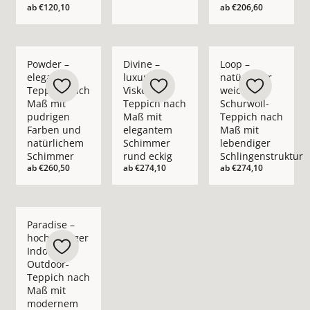
ab
€120,10
ab
€206,60
Mehr Details zu Powder – eleganter Teppich nach Maß mit p
Mehr Details zu Divine – luxuriöser Vis
Mehr Details zu Loop
Powder –
Divine –
Loop –
eleganter
luxuriöser
natürlicher
Teppich nach
Viskose-
weicher
Maß mit
Teppich nach
Schurwoll-
pudrigen
Maß mit
Teppich nach
Farben und
elegantem
Maß mit
natürlichem
Schimmer
lebendiger
Schimmer
rund eckig
Schlingenstruktur
ab
€260,50
ab
€274,10
ab
€274,10
Mehr Details zu Paradise – hochwertiger Indoor- &amp; O
Paradise –
hochwertiger
Indoor- &
Outdoor-
Teppich nach
Maß mit
modernem