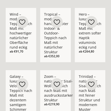
Mehr Details zu Wind – moderner Teppich nach Maß mit hochw
Mehr Details zu Tropical – moderner ha
Mehr Details zu Hero
Wind –
Tropical –
Hero –
moderner
moderner
luxuriöser
Teppich nach
handgewebter
Teppich nach
Maß mit
Indoor- &
Maß mit
hochwertiger
Outdoor-
extrem softer
natürlicher
Teppich nach
Haptik
Oberfläche
Maß mit
voluminös
rund eckig
natürlicher
eckig rund
ab
€91,70
ab
€264,80
Struktur
ab
€352,00
Mehr Details zu Galaxy – luxuriöser Velours-Teppich nach 
Mehr Details zu Zoom – natürlicher Sisa
Mehr Details zu Trin
Galaxy –
Zoom –
Trinidad –
luxuriöser
natürlicher Sisal-
natürlicher
Velours-
Wolle-Teppich
Sisal-Teppich
Teppich nach
nach Maß mit
nach Maß
Maß mit
ausdrucksstarker
mit feiner
dezentem
Struktur
Struktur und
ab
€219,90
samtigem
modernem
Schimmer
Muster