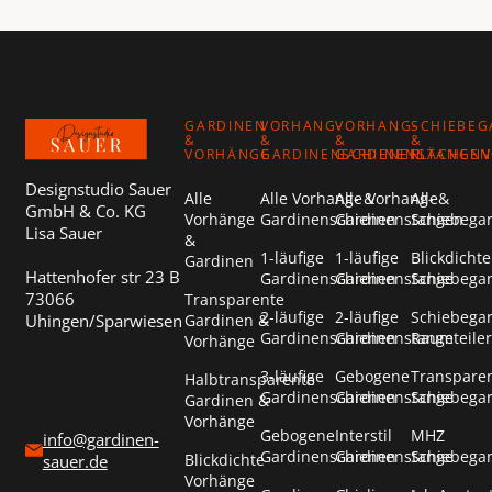
Footer
GARDINEN
VORHANG-
VORHANG-
SCHIEBEG
&
&
&
&
VORHÄNGE
GARDINENSCHIENEN
GARDINENSTANGEN
FLÄCHEN
Designstudio Sauer
Alle
Alle Vorhang- &
Alle Vorhang- &
Alle
GmbH & Co. KG
Vorhänge
Gardinenschienen
Gardinenstangen
Schiebega
Lisa Sauer
&
1-läufige
1-läufige
Blickdichte
Gardinen
Hattenhofer str 23 B
Gardinenschienen
Gardinenstange
Schiebega
73066
Transparente
2-läufige
2-läufige
Schiebega
Uhingen/Sparwiesen
Gardinen &
Gardinenschienen
Gardinenstange
Raumteiler
Vorhänge
3-läufige
Gebogene
Transpare
Halbtransparente
Gardinenschienen
Gardinenstange
Schiebega
Gardinen &
Vorhänge
Gebogene
Interstil
MHZ
info@gardinen-
Gardinenschienen
Gardinenstange
Schiebega
Blickdichte
sauer.de
Vorhänge