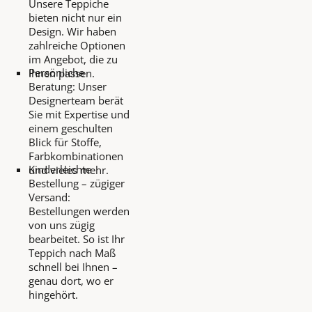
Unsere Teppiche
bieten nicht nur ein
Design. Wir haben
zahlreiche Optionen
im Angebot, die zu
Persönliche
Ihnen passen.
Beratung: Unser
Designerteam berät
Sie mit Expertise und
einem geschulten
Blick für Stoffe,
Farbkombinationen
Kinderleichte
und vieles mehr.
Bestellung – zügiger
Versand:
Bestellungen werden
von uns zügig
bearbeitet. So ist Ihr
Teppich nach Maß
schnell bei Ihnen –
genau dort, wo er
hingehört.