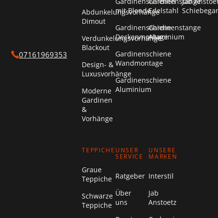
Gardinenschienen
Gardinenstange
Jab Anstoe
mit Blende
Edelstahl
Schiebega
Abdunkelungsvorhänge
Dimout
Gardinenschiene
Gardinenstange
Deckenmontage
Aluminium
Verdunkelungsvorhänge
Blackout
Gardinenschiene
07161969353
Wandmontage
Design- &
Luxusvorhänge
Gardinenschiene
Aluminium
Moderne
Gardinen
&
Vorhänge
TEPPICHE
UNSER
UNSERE
SERVICE
MARKEN
Graue
Ratgeber
Interstil
Teppiche
Über
Jab
Schwarze
uns
Anstoetz
Teppiche