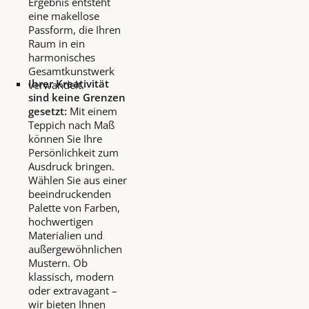
Ergebnis entsteht
eine makellose
Passform, die Ihren
Raum in ein
harmonisches
Gesamtkunstwerk
Ihrer Kreativität
verwandelt.
sind keine Grenzen
gesetzt:
Mit einem
Teppich nach Maß
können Sie Ihre
Persönlichkeit zum
Ausdruck bringen.
Wählen Sie aus einer
beeindruckenden
Palette von Farben,
hochwertigen
Materialien und
außergewöhnlichen
Mustern. Ob
klassisch, modern
oder extravagant –
wir bieten Ihnen