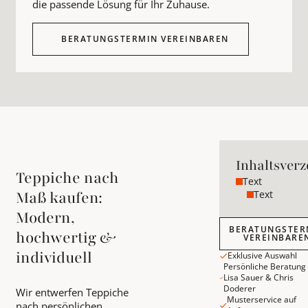
die passende Lösung für Ihr Zuhause.
BERATUNGSTERMIN VEREINBAREN
Inhaltsverz
Teppiche nach
Text
Text
Maß kaufen:
Modern,
Beratungstermin v
BERATUNGSTER
hochwertig &
VEREINBARE
individuell
Exklusive Auswahl
Persönliche Beratung
Lisa Sauer & Chris
Doderer
Wir entwerfen Teppiche
Musterservice auf
nach persönlichen