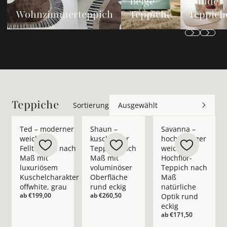
Beige
Runde
Wohnzimmerteppich
Teppiche
Teppich
Teppiche
Sortierung
Ausgewählt
Mehr Details zu Ted – moderner weicher Fellteppich nach Ma
Mehr Details zu Shaun – kuscheliger Tep
Mehr Details zu Sava
Ted – moderner
Shaun –
Savanna –
weicher
kuscheliger
hochwertiger
Fellteppich nach
Teppich nach
weicher
Maß mit
Maß mit
Hochflor-
luxuriösem
voluminöser
Teppich nach
Kuschelcharakter
Oberfläche
Maß
offwhite, grau
rund eckig
natürliche
ab
€199,00
ab
€260,50
Optik rund
eckig
ab
€171,50