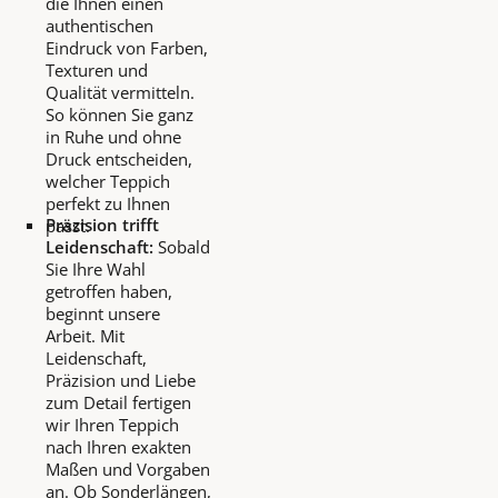
die Ihnen einen
authentischen
Eindruck von Farben,
Texturen und
Qualität vermitteln.
So können Sie ganz
in Ruhe und ohne
Druck entscheiden,
welcher Teppich
perfekt zu Ihnen
Präzision trifft
passt.
Leidenschaft:
Sobald
Sie Ihre Wahl
getroffen haben,
beginnt unsere
Arbeit. Mit
Leidenschaft,
Präzision und Liebe
zum Detail fertigen
wir Ihren Teppich
nach Ihren exakten
Maßen und Vorgaben
an. Ob Sonderlängen,