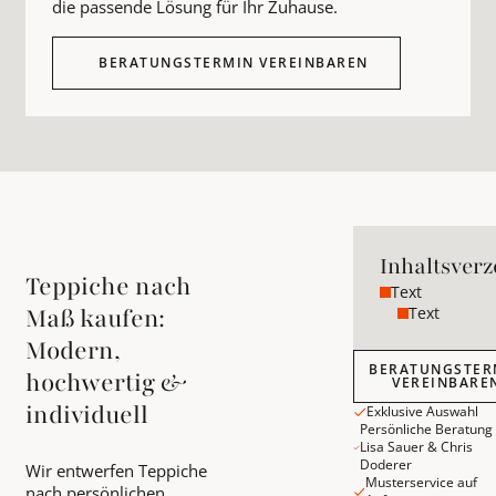
die passende Lösung für Ihr Zuhause.
BERATUNGSTERMIN VEREINBAREN
Inhaltsverz
Teppiche nach
Text
Text
Maß kaufen:
Modern,
Beratungstermin v
BERATUNGSTER
hochwertig &
VEREINBARE
individuell
Exklusive Auswahl
Persönliche Beratung
Lisa Sauer & Chris
Doderer
Wir entwerfen Teppiche
Musterservice auf
nach persönlichen