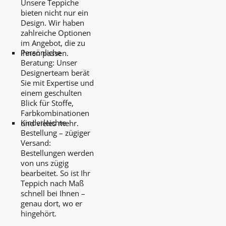
Unsere Teppiche
bieten nicht nur ein
Design. Wir haben
zahlreiche Optionen
im Angebot, die zu
Persönliche
Ihnen passen.
Beratung: Unser
Designerteam berät
Sie mit Expertise und
einem geschulten
Blick für Stoffe,
Farbkombinationen
Kinderleichte
und vieles mehr.
Bestellung – zügiger
Versand:
Bestellungen werden
von uns zügig
bearbeitet. So ist Ihr
Teppich nach Maß
schnell bei Ihnen –
genau dort, wo er
hingehört.