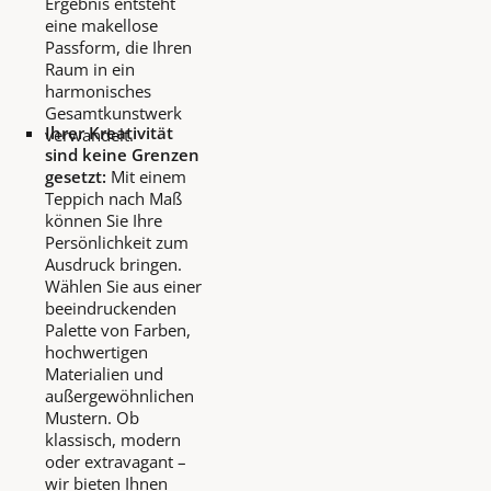
Ergebnis entsteht
eine makellose
Passform, die Ihren
Raum in ein
harmonisches
Gesamtkunstwerk
Ihrer Kreativität
verwandelt.
sind keine Grenzen
gesetzt:
Mit einem
Teppich nach Maß
können Sie Ihre
Persönlichkeit zum
Ausdruck bringen.
Wählen Sie aus einer
beeindruckenden
Palette von Farben,
hochwertigen
Materialien und
außergewöhnlichen
Mustern. Ob
klassisch, modern
oder extravagant –
wir bieten Ihnen