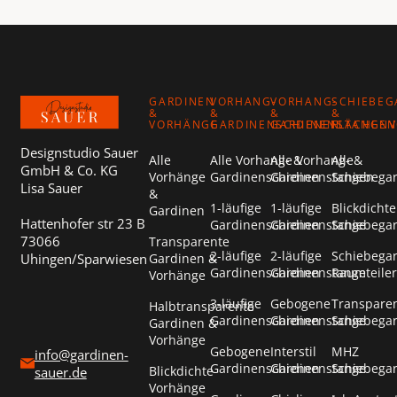
Footer
GARDINEN
VORHANG-
VORHANG-
SCHIEBEG
&
&
&
&
VORHÄNGE
GARDINENSCHIENEN
GARDINENSTANGEN
FLÄCHEN
Designstudio Sauer
Alle
Alle Vorhang- &
Alle Vorhang- &
Alle
GmbH & Co. KG
Vorhänge
Gardinenschienen
Gardinenstangen
Schiebega
Lisa Sauer
&
1-läufige
1-läufige
Blickdichte
Gardinen
Hattenhofer str 23 B
Gardinenschienen
Gardinenstange
Schiebega
73066
Transparente
2-läufige
2-läufige
Schiebega
Uhingen/Sparwiesen
Gardinen &
Gardinenschienen
Gardinenstange
Raumteiler
Vorhänge
3-läufige
Gebogene
Transpare
Halbtransparente
Gardinenschienen
Gardinenstange
Schiebega
Gardinen &
Vorhänge
Gebogene
Interstil
MHZ
info@gardinen-
Gardinenschienen
Gardinenstange
Schiebega
Blickdichte
sauer.de
Vorhänge