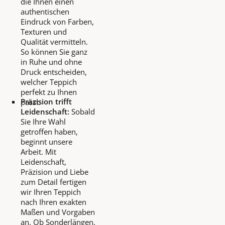
die Ihnen einen
authentischen
Eindruck von Farben,
Texturen und
Qualität vermitteln.
So können Sie ganz
in Ruhe und ohne
Druck entscheiden,
welcher Teppich
perfekt zu Ihnen
Präzision trifft
passt.
Leidenschaft:
Sobald
Sie Ihre Wahl
getroffen haben,
beginnt unsere
Arbeit. Mit
Leidenschaft,
Präzision und Liebe
zum Detail fertigen
wir Ihren Teppich
nach Ihren exakten
Maßen und Vorgaben
an. Ob Sonderlängen,