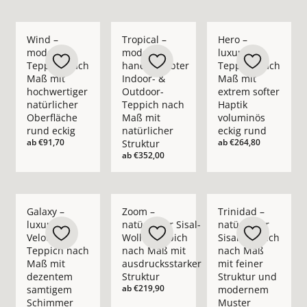
Mehr Details zu Wind – moderner Teppich nach Maß mit hochw
Mehr Details zu Tropical – moderner ha
Mehr Details zu Hero
Wind –
Tropical –
Hero –
moderner
moderner
luxuriöser
Teppich nach
handgewebter
Teppich nach
Maß mit
Indoor- &
Maß mit
hochwertiger
Outdoor-
extrem softer
natürlicher
Teppich nach
Haptik
Oberfläche
Maß mit
voluminös
rund eckig
natürlicher
eckig rund
ab
€91,70
ab
€264,80
Struktur
ab
€352,00
Mehr Details zu Galaxy – luxuriöser Velours-Teppich nach 
Mehr Details zu Zoom – natürlicher Sisa
Mehr Details zu Trin
Galaxy –
Zoom –
Trinidad –
luxuriöser
natürlicher Sisal-
natürlicher
Velours-
Wolle-Teppich
Sisal-Teppich
Teppich nach
nach Maß mit
nach Maß
Maß mit
ausdrucksstarker
mit feiner
dezentem
Struktur
Struktur und
ab
€219,90
samtigem
modernem
Schimmer
Muster