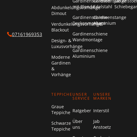
Gardinenschienen
Gardinenstange
Jab Anstoe
mit Blende
Edelstahl
Schiebega
Abdunkelungsvorhänge
Dimout
Gardinenschiene
Gardinenstange
Deckenmontage
Aluminium
Verdunkelungsvorhänge
Blackout
Gardinenschiene
07161969353
Wandmontage
Design- &
Luxusvorhänge
Gardinenschiene
Aluminium
Moderne
Gardinen
&
Vorhänge
TEPPICHE
UNSER
UNSERE
SERVICE
MARKEN
Graue
Ratgeber
Interstil
Teppiche
Über
Jab
Schwarze
uns
Anstoetz
Teppiche