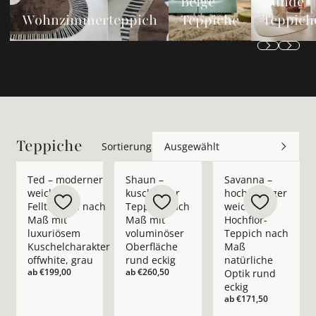
Beige
Runde
Wohnzimmerteppich
Teppiche
Teppich
Teppiche
Sortierung
Ausgewählt
Mehr Details zu Ted – moderner weicher Fellteppich nach Ma
Mehr Details zu Shaun – kuscheliger Tep
Mehr Details zu Sava
Ted – moderner
Shaun –
Savanna –
weicher
kuscheliger
hochwertiger
Fellteppich nach
Teppich nach
weicher
Maß mit
Maß mit
Hochflor-
luxuriösem
voluminöser
Teppich nach
Kuschelcharakter
Oberfläche
Maß
offwhite, grau
rund eckig
natürliche
ab
€199,00
ab
€260,50
Optik rund
eckig
ab
€171,50