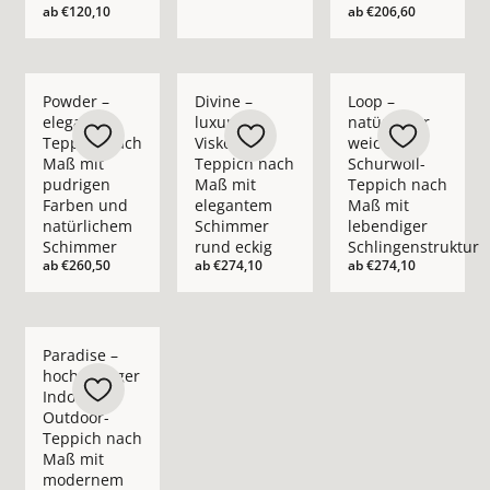
ab
€120,10
ab
€206,60
Mehr Details zu Powder – eleganter Teppich nach Maß mit p
Mehr Details zu Divine – luxuriöser Vis
Mehr Details zu Loop
Powder –
Divine –
Loop –
eleganter
luxuriöser
natürlicher
Teppich nach
Viskose-
weicher
Maß mit
Teppich nach
Schurwoll-
pudrigen
Maß mit
Teppich nach
Farben und
elegantem
Maß mit
natürlichem
Schimmer
lebendiger
Schimmer
rund eckig
Schlingenstruktur
ab
€260,50
ab
€274,10
ab
€274,10
Mehr Details zu Paradise – hochwertiger Indoor- &amp; O
Paradise –
hochwertiger
Indoor- &
Outdoor-
Teppich nach
Maß mit
modernem