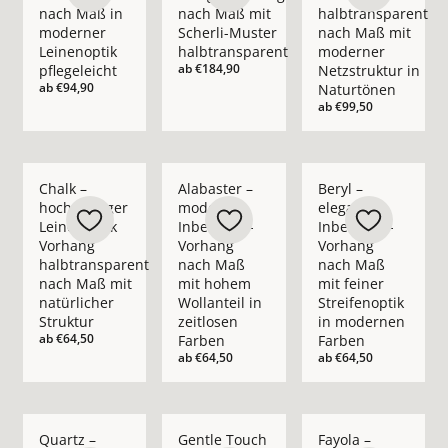
nach Maß in
nach Maß mit
halbtransparent
moderner
Scherli-Muster
nach Maß mit
Leinenoptik
halbtransparent
moderner
ab
€184,90
pflegeleicht
Netzstruktur in
ab
€94,90
Naturtönen
ab
€99,50
Mehr Details zu Chalk – hochwertiger Leinenoptik Vorhang ha
Mehr Details zu Alabaster – moderner In
Mehr Details zu Bery
Chalk –
Alabaster –
Beryl –
hochwertiger
moderner
eleganter
Leinenoptik
Inbetween-
Inbetween-
Vorhang
Vorhang
Vorhang
halbtransparent
nach Maß
nach Maß
nach Maß mit
mit hohem
mit feiner
natürlicher
Wollanteil in
Streifenoptik
Struktur
zeitlosen
in modernen
ab
€64,50
Farben
Farben
ab
€64,50
ab
€64,50
Mehr Details zu Quartz – moderner Inbetween-Vorhang nach 
Mehr Details zu Gentle Touch – moderner 
Mehr Details zu Fay
Quartz –
Gentle Touch
Fayola –