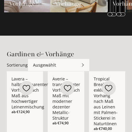
Vorhänge
Vorhänge
Vorhä
Gardinen & Vorhänge
Sortierung
Ausgewählt
Mehr Details zu Lavera – halbtransparenter Vorhang nach M
Mehr Details zu Averie – transparenter 
Mehr Details zu Trop
Lavera –
Averie –
Tropical
halbtransparenter
transparenter
Break –
Vorhang nach
Vorhang nach
exklusiver
Maß aus
Maß mit
Vorhang
hochwertiger
moderner
nach Maß
Leinenmischung
dezenter
aus Leinen
ab
€124,90
Metallic-
mit Palmen-
Struktur
Stickerei in
ab
€74,90
Naturtönen
ab
€740,00