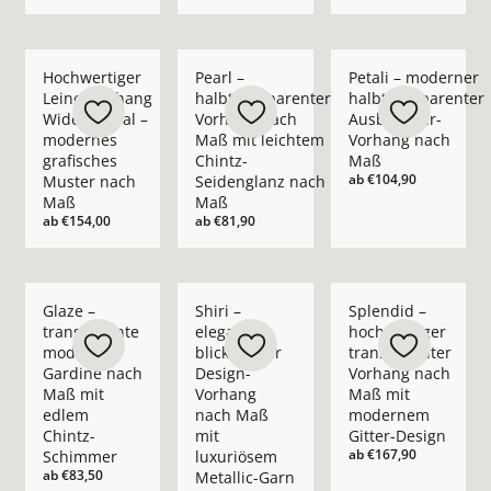
Mehr Details zu Hochwertiger Leinenvorhang Wide Appeal – 
Mehr Details zu Pearl – halbtransparent
Mehr Details zu Pet
Hochwertiger
Pearl –
Petali – moderner
Leinenvorhang
halbtransparenter
halbtransparenter
Wide Appeal –
Vorhang nach
Ausbrenner-
modernes
Maß mit leichtem
Vorhang nach
grafisches
Chintz-
Maß
ab
€104,90
Muster nach
Seidenglanz nach
Maß
Maß
ab
€154,00
ab
€81,90
Mehr Details zu Glaze – transparente moderne Gardine nach
Mehr Details zu Shiri – eleganter blickd
Mehr Details zu Spl
Glaze –
Shiri –
Splendid –
transparente
eleganter
hochwertiger
moderne
blickdichter
transparenter
Gardine nach
Design-
Vorhang nach
Maß mit
Vorhang
Maß mit
edlem
nach Maß
modernem
Chintz-
mit
Gitter-Design
ab
€167,90
Schimmer
luxuriösem
ab
€83,50
Metallic-Garn