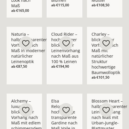
Look nach
Blumen
Muster
ab
€115,00
ab
€108,50
Maß
ab
€165,00
Mehr Details zu Naturia – halbtransparenter Vorhang nach M
Mehr Details zu Cloud Rider – hochwerti
Mehr Details zu Char
Naturia –
Cloud Rider –
Charley –
halbtransparenter
hochwertiger
blickdichter
Vorhang nach
blickdichter
Vorhang nach
Maß in moderner
Leinenvorhang
Maß mit
natürlicher
nach Maß aus
natürlicher
Leinenoptik
100 % Leinen
Struktur
ab
€87,50
ab
€194,90
hochwertige
Baumwolloptik
ab
€101,50
Mehr Details zu Alchemy – luxuriöser blickdichter Vorhan
Mehr Details zu Elsa Reloaded – hochwer
Mehr Details zu Blo
Alchemy –
Elsa
Blossom Heart –
luxuriöser
Reloaded –
halbtransparenter
blickdichter
hochwertige
Leinenvorhang
Vorhang nach
transparente
nach Maß mit
Maß mit edlem
Gardine nach
Urban-Jungle-
schimmerndem
Maß Voile in
Blattmuster