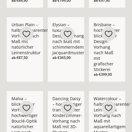
ab
€84,90
ab
€199,00
ab
€97,90
Mehr Details zu Urban Plain – halbtransparenter Vorhang nac
Mehr Details zu Elysian – luxuriöser D
Mehr Details zu Bris
Urban Plain –
Elysian –
Brisbane –
halbtransparenter
luxuriöser
hochwertiger
Vorhang nach
Design-Vorhang
blickdichter
Maß mit
nach Maß mit
Design-
natürlicher
schimmerndem
Vorhang
Leinenstruktur
Jacquardmuster
nach Maß
ab
€87,50
ab
€365,00
mit
grafischer
Stickerei
ab
€399,00
Mehr Details zu Malva – blickdichter Vorhang in hochwertige
Mehr Details zu Dancing Daisy – hochwe
Mehr Details zu Wate
Malva –
Dancing Daisy
Watercolour –
blickdichter
– hochwertiger
halbtransparenter
Vorhang in
transparenter
Leinenoptik
hochwertiger
Kinderzimmer-
Vorhang nach
Bouclé-Optik
Vorhang nach
Maß mit
natürlicher
Maß mit 3D-
aquarellartigem