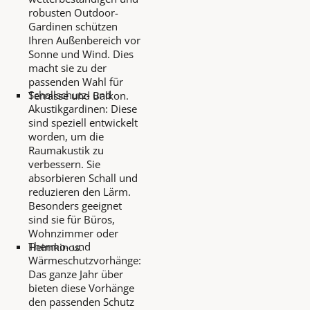
robusten Outdoor-
Gardinen schützen
Ihren Außenbereich vor
Sonne und Wind. Dies
macht sie zu der
passenden Wahl für
Schallschutz- und
Terrasse und Balkon.
Akustikgardinen: Diese
sind speziell entwickelt
worden, um die
Raumakustik zu
verbessern. Sie
absorbieren Schall und
reduzieren den Lärm.
Besonders geeignet
sind sie für Büros,
Wohnzimmer oder
Thermo- und
Heimkinos.
Wärmeschutzvorhänge:
Das ganze Jahr über
bieten diese Vorhänge
den passenden Schutz