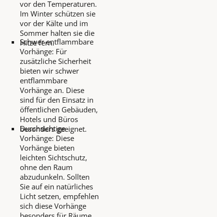
vor den Temperaturen.
Im Winter schützen sie
vor der Kälte und im
Sommer halten sie die
Schwer entflammbare
Hitze fern.
Vorhänge: Für
zusätzliche Sicherheit
bieten wir schwer
entflammbare
Vorhänge an. Diese
sind für den Einsatz in
öffentlichen Gebäuden,
Hotels und Büros
Durchsichtige
besonders geeignet.
Vorhänge: Diese
Vorhänge bieten
leichten Sichtschutz,
ohne den Raum
abzudunkeln. Sollten
Sie auf ein natürliches
Licht setzen, empfehlen
sich diese Vorhänge
besonders für Räume