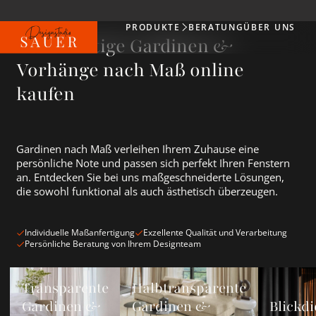
PRODUKTE
BERATUNG
ÜBER UNS
Produkte
Hochwertige Gardinen &
Vorhänge nach Maß online
kaufen
Gardinen nach Maß verleihen Ihrem Zuhause eine
persönliche Note und passen sich perfekt Ihren Fenstern
an. Entdecken Sie bei uns maßgeschneiderte Lösungen,
die sowohl funktional als auch ästhetisch überzeugen.
Individuelle Maßanfertigung
Exzellente Qualität und Verarbeitung
Persönliche Beratung von Ihrem Designteam
Transparente Gardinen &amp; Vorhänge ansehen
Halbtransparente Gardinen &amp; Vorh
Blickdichte
Transparente
Halbtransparente
Gardinen &
Gardinen &
Blickdi