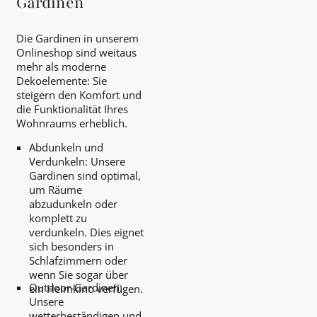
Gardinen
Die Gardinen in unserem
Onlineshop sind weitaus
mehr als moderne
Dekoelemente: Sie
steigern den Komfort und
die Funktionalität Ihres
Wohnraums erheblich.
Abdunkeln und
Verdunkeln: Unsere
Gardinen sind optimal,
um Räume
abzudunkeln oder
komplett zu
verdunkeln. Dies eignet
sich besonders in
Schlafzimmern oder
wenn Sie sogar über
Outdoor-Gardinen:
ein Heimkino verfügen.
Unsere
wetterbeständigen und