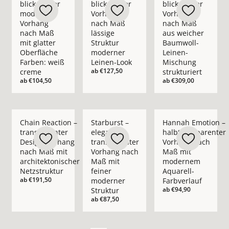
blickdichter
blickdichter
blickdichter
moderner
Vorhang
Vorhang
Vorhang
nach Maß
nach Maß
nach Maß
lässige
aus weicher
mit glatter
Struktur
Baumwoll-
Oberfläche
moderner
Leinen-
Farben: weiß
Leinen-Look
Mischung
ab
€127,50
creme
strukturiert
ab
€104,50
ab
€309,00
Mehr Details zu Chain Reaction – transparenter Design-Vorha
Mehr Details zu Starburst – eleganter t
Mehr Details zu Han
Chain Reaction –
Starburst –
Hannah Emotion –
transparenter
eleganter
halbtransparenter
Design-Vorhang
transparenter
Vorhang nach
nach Maß mit
Vorhang nach
Maß mit
architektonischer
Maß mit
modernem
Netzstruktur
feiner
Aquarell-
ab
€191,50
moderner
Farbverlauf
ab
€94,90
Struktur
ab
€87,50