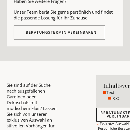
Haben Sie weitere Fragen?
Unser Team berät Sie gerne persönlich und findet
die passende Lösung für Ihr Zuhause.
BERATUNGSTERMIN VEREINBAREN
Inhaltsve
Sie sind auf der Suche
nach ausgefallenen
Text
Gardinen oder
Text
Dekoschals mit
modischem Flair? Lassen
Beratungstermin
BERATUNGST
Sie sich von unserer
VEREINBA
exklusiven Auswahl an
Exklusive Auswahl
stilvollen Vorhängen für
Persönliche Beratu