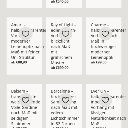
ab
€545,00
Mehr Details zu Amari – halbtransparenter Vorhang in moder
Mehr Details zu Ray of Light – edler Des
Mehr Details zu Cha
Amari –
Ray of Light –
Charme –
halbtransparenter
edler Design-
halbtransparenter
Vorhang in
Vorhang
Vorhang nach
moderner
blickdicht
Maß in
Leinenoptik nach
nach Maß
hochwertiger
Maß mit feiner
mit
moderner
Uni-Struktur
grafischem
Leinenoptik
ab
€88,90
ab
€99,50
Muster
ab
€699,00
Mehr Details zu Balsam – transparente weichfließende Voil
Mehr Details zu Barcelona – hochwertig
Mehr Details zu Ever
Balsam –
Barcelona –
Ever On –
transparente
hochwertiger
halbtransparenter
weichfließende
Samtvorhang
Inbetween
Voile-Gardine
nach Maß mit
Vorhang mit
nach Maß mit
edlem
lässiger
seidigem
Lichtschimmer
Natürlichkeit nach
Schimmer
in 82 Farben
Maß