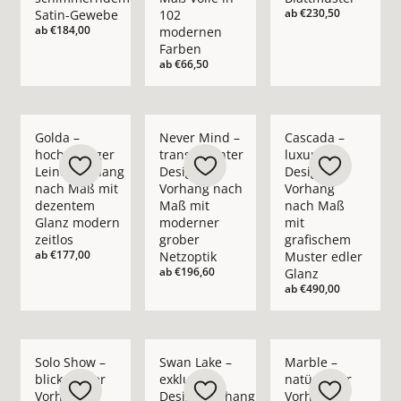
ab
€230,50
Satin-Gewebe
102
ab
€184,00
modernen
Farben
ab
€66,50
Mehr Details zu Golda – hochwertiger Leinenvorhang nach M
Mehr Details zu Never Mind – transpare
Mehr Details zu Casc
Golda –
Never Mind –
Cascada –
hochwertiger
transparenter
luxuriöser
Leinenvorhang
Design-
Design-
nach Maß mit
Vorhang nach
Vorhang
dezentem
Maß mit
nach Maß
Glanz modern
moderner
mit
zeitlos
grober
grafischem
ab
€177,00
Netzoptik
Muster edler
ab
€196,60
Glanz
ab
€490,00
Mehr Details zu Solo Show – blickdichter Vorhang nach Maß i
Mehr Details zu Swan Lake – exklusiver 
Mehr Details zu Marb
Solo Show –
Swan Lake –
Marble –
blickdichter
exklusiver
natürlicher
Vorhang
Design-Vorhang
Vorhang