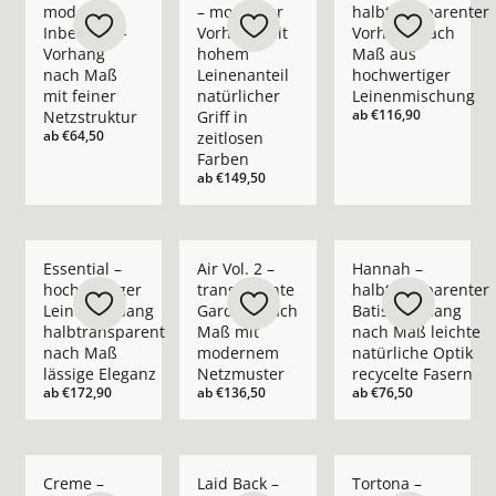
moderner
– moderner
halbtransparenter
Inbetween-
Vorhang mit
Vorhang nach
Vorhang
hohem
Maß aus
nach Maß
Leinenanteil
hochwertiger
mit feiner
natürlicher
Leinenmischung
ab
€116,90
Netzstruktur
Griff in
ab
€64,50
zeitlosen
Farben
ab
€149,50
Mehr Details zu Essential – hochwertiger Leinenvorhang halb
Mehr Details zu Air Vol. 2 – transpare
Mehr Details zu Hann
Essential –
Air Vol. 2 –
Hannah –
hochwertiger
transparente
halbtransparenter
Leinenvorhang
Gardine nach
Batist-Vorhang
halbtransparent
Maß mit
nach Maß leichte
nach Maß
modernem
natürliche Optik
lässige Eleganz
Netzmuster
recycelte Fasern
ab
€172,90
ab
€136,50
ab
€76,50
Mehr Details zu Creme – blickdichter moderner Vorhang nach
Mehr Details zu Laid Back – blickdichte
Mehr Details zu Tort
Creme –
Laid Back –
Tortona –