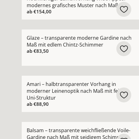
modernes grafisches Muster nach Maß
ab
€154,00
Mehr Details zu Glaze – transparente moderne
Glaze – transparente moderne Gardine nach
Maß mit edlem Chintz-Schimmer
ab
€83,50
Mehr Details zu Amari – halbtransparenter Vorh
Amari – halbtransparenter Vorhang in
moderner Leinenoptik nach Maß mit feiner
Uni-Struktur
ab
€88,90
Mehr Details zu Balsam – transparente weichfl
Balsam – transparente weichfließende Voile-
Gardine nach Maß mit seidigem Schimmer