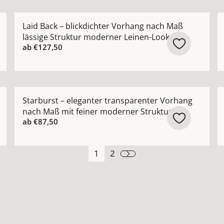
 Vorhang nach Maß mit glatter Oberfläche Farben: weiß 
Mehr Details zu Laid Back – blickdichter Vorhang na
M
Laid Back – blickdichter Vorhang nach Maß
lässige Struktur moderner Leinen-Look
ab
€127,50
 Design-Vorhang nach Maß mit architektonischer Netzstru
Mehr Details zu Starburst – eleganter transparenter
M
Starburst – eleganter transparenter Vorhang
nach Maß mit feiner moderner Struktur
ab
€87,50
1
2