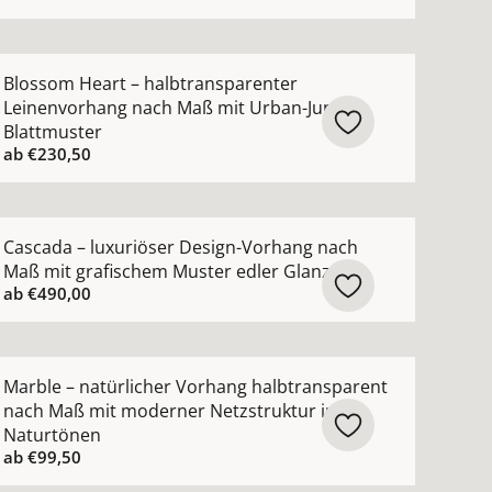
ewebe ansehen
arente Gardine nach Maß Voile in 102 modernen Farben a
ehr Details zu Blossom Heart – halbtransparenter Leine
Blossom Heart – halbtransparenter
Leinenvorhang nach Maß mit Urban-Jungle-
Blattmuster
ab
€230,50
hen
Vorhang nach Maß mit moderner grober Netzoptik ansehe
ehr Details zu Cascada – luxuriöser Design-Vorhang nach
Cascada – luxuriöser Design-Vorhang nach
Maß mit grafischem Muster edler Glanz
ab
€490,00
ng nach Maß mit Scherli-Muster halbtransparent ansehen
ehr Details zu Marble – natürlicher Vorhang halbtranspa
Marble – natürlicher Vorhang halbtransparent
nach Maß mit moderner Netzstruktur in
Naturtönen
ab
€99,50