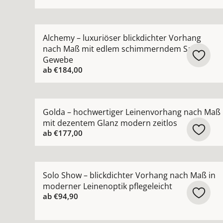
Mehr Details zu Alchemy – luxuriöser blickdi
Alchemy – luxuriöser blickdichter Vorhang
nach Maß mit edlem schimmerndem Satin-
Gewebe
ab
€184,00
Mehr Details zu Golda – hochwertiger Leinenvo
Golda – hochwertiger Leinenvorhang nach Maß
mit dezentem Glanz modern zeitlos
ab
€177,00
Mehr Details zu Solo Show – blickdichter Vorha
Solo Show – blickdichter Vorhang nach Maß in
moderner Leinenoptik pflegeleicht
ab
€94,90