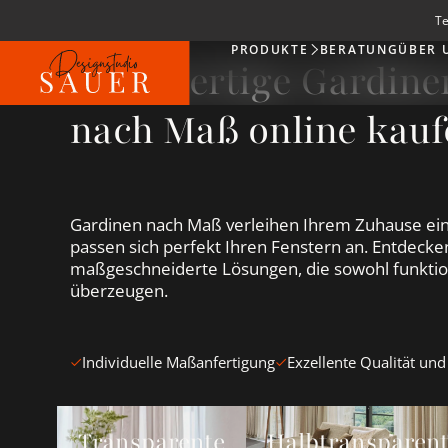
Te
PRODUKTE
BERATUNG
ÜBER 
Produkte
Hochwertige Gardin
nach Maß online kauf
Gardinen nach Maß verleihen Ihrem Zuhause ein
passen sich perfekt Ihren Fenstern an. Entdecken
maßgeschneiderte Lösungen, die sowohl funktion
überzeugen.
Individuelle Maßanfertigung
Exzellente Qualität und
Transparente Gardinen &amp; Vorhänge ansehen
Halbtransparente Gardin
Transparente
Halbtransparen