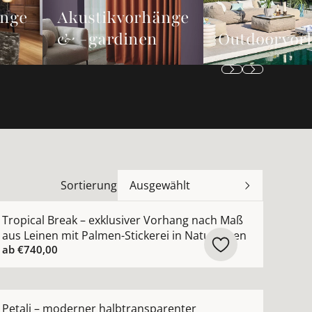
änge
Akustikvorhänge
& -gardinen
Outdoorvor
Sortierung
Ausgewählt
n
 Maß mit moderner dezenter Metallic-Struktur ansehen
ehr Details zu Tropical Break – exklusiver Vorhang nach 
Tropical Break – exklusiver Vorhang nach Maß
aus Leinen mit Palmen-Stickerei in Naturtönen
ab
€740,00
hen
ach Maß mit leichtem Chintz-Seidenglanz nach Maß anseh
ehr Details zu Petali – moderner halbtransparenter Au
Petali – moderner halbtransparenter