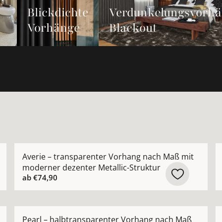
Blickdichte
Verdunkelungsvorh
Vorhänge
Blackout
rhang nach Maß aus hochwertiger Leinenmischung ansehe
Mehr Details zu Averie – transparenter Vorhang nach
M
Averie – transparenter Vorhang nach Maß mit
moderner dezenter Metallic-Struktur
ab
€74,90
ide Appeal – modernes grafisches Muster nach Maß anse
Mehr Details zu Pearl – halbtransparenter Vorhang n
M
Pearl – halbtransparenter Vorhang nach Maß