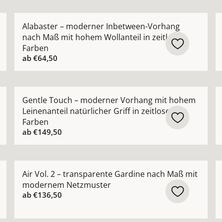
ik Vorhang halbtransparent nach Maß mit natürlicher Stru
Mehr Details zu Alabaster – moderner Inbetween-Vor
M
Alabaster – moderner Inbetween-Vorhang
nach Maß mit hohem Wollanteil in zeitlosen
Farben
ab
€64,50
orhang nach Maß mit feiner Netzstruktur ansehen
Mehr Details zu Gentle Touch – moderner Vorhang mit 
M
Gentle Touch – moderner Vorhang mit hohem
Leinenanteil natürlicher Griff in zeitlosen
Farben
ab
€149,50
nvorhang halbtransparent nach Maß lässige Eleganz ansehe
Mehr Details zu Air Vol. 2 – transparente Gardine 
M
Air Vol. 2 – transparente Gardine nach Maß mit
modernem Netzmuster
ab
€136,50