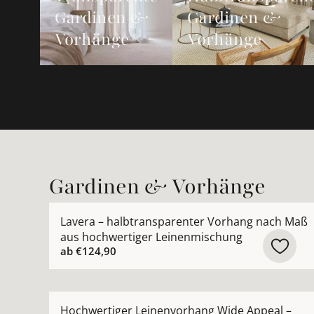
Gardinen &
Gardinen &
Vorhänge
Vorhänge
Gardinen & Vorhänge
Mehr Details zu Lavera – halbtransparenter Vo
Lavera – halbtransparenter Vorhang nach Maß
aus hochwertiger Leinenmischung
ab
€124,90
Mehr Details zu Hochwertiger Leinenvorhang W
Hochwertiger Leinenvorhang Wide Appeal –