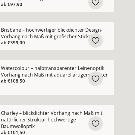
ab
€97,90
n
ng nach Maß mit schimmerndem Jacquardmuster ansehen
ehr Details zu Brisbane – hochwertiger blickdichter Desi
Brisbane – hochwertiger blickdichter Design-
Vorhang nach Maß mit grafischer Stickerei
ab
€399,00
ehen
sparenter Kinderzimmer-Vorhang nach Maß mit 3D-Blumen 
ehr Details zu Watercolour – halbtransparenter Leineno
Watercolour – halbtransparenter Leinenoptik
Vorhang nach Maß mit aquarellartigem Muster
ab
€108,50
hen
hter Leinenvorhang nach Maß aus 100 % Leinen ansehen
ehr Details zu Charley – blickdichter Vorhang nach Maß m
Charley – blickdichter Vorhang nach Maß mit
natürlicher Struktur hochwertige
Baumwolloptik
ab
€101,50