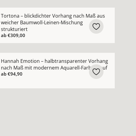
creme ansehen
ch Maß lässige Struktur moderner Leinen-Look ansehen
ehr Details zu Tortona – blickdichter Vorhang nach Maß 
Tortona – blickdichter Vorhang nach Maß aus
weicher Baumwoll-Leinen-Mischung
strukturiert
ab
€309,00
ktur ansehen
 Vorhang nach Maß mit feiner moderner Struktur ansehen
ehr Details zu Hannah Emotion – halbtransparenter Vor
Hannah Emotion – halbtransparenter Vorhang
nach Maß mit modernem Aquarell-Farbverlauf
ab
€94,90