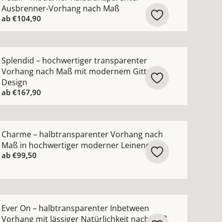
Ausbrenner-Vorhang nach Maß
ab
€104,90
n-Vorhang nach Maß mit luxuriösem Metallic-Garn ansehen
ehr Details zu Splendid – hochwertiger transparenter V
Splendid – hochwertiger transparenter
Vorhang nach Maß mit modernem Gitter-
Design
ab
€167,90
uktur ansehen
blickdicht nach Maß mit grafischem Muster ansehen
ehr Details zu Charme – halbtransparenter Vorhang nac
Charme – halbtransparenter Vorhang nach
Maß in hochwertiger moderner Leinenoptik
ab
€99,50
nsehen
ng nach Maß mit edlem Lichtschimmer in 82 Farben anse
ehr Details zu Ever On – halbtransparenter Inbetween Vo
Ever On – halbtransparenter Inbetween
Vorhang mit lässiger Natürlichkeit nach Maß