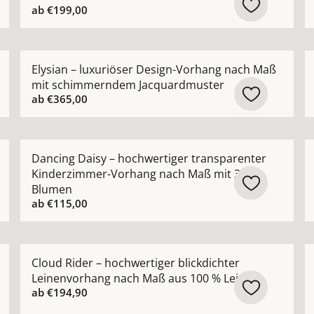
ab
€199,00
r Vorhang nach Maß mit natürlicher Leinenstruktur ansehe
Mehr Details zu Elysian – luxuriöser Design-Vorha
M
Elysian – luxuriöser Design-Vorhang nach Maß
mit schimmerndem Jacquardmuster
ab
€365,00
 hochwertiger Bouclé-Optik natürlicher Look nach Maß ans
Mehr Details zu Dancing Daisy – hochwertiger tran
M
Dancing Daisy – hochwertiger transparenter
Kinderzimmer-Vorhang nach Maß mit 3D-
Blumen
ab
€115,00
rhang nach Maß in moderner natürlicher Leinenoptik anse
Mehr Details zu Cloud Rider – hochwertiger blickdic
M
Cloud Rider – hochwertiger blickdichter
Leinenvorhang nach Maß aus 100 % Leinen
ab
€194,90