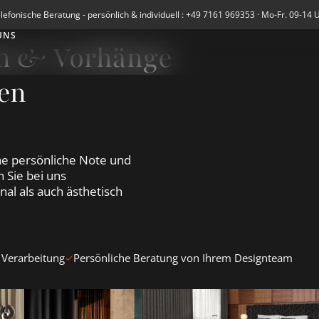
lefonische Beratung - persönlich & individuell : +49 7161 969353 · Mo-Fr. 09-14 
UNS
en & Vorhänge
en
e persönliche Note und
 Sie bei uns
al als auch ästhetisch
 Verarbeitung
Persönliche Beratung von Ihrem Designteam
en &amp; Vorhänge ansehen
Blickdichte Vorhänge ansehen
Verdunkelungsvorhänge Blacko
te