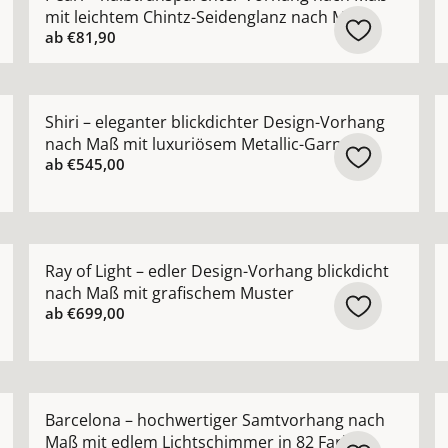
mit leichtem Chintz-Seidenglanz nach Maß
ab
€81,90
 Gardine nach Maß mit edlem Chintz-Schimmer ansehen
Mehr Details zu Shiri – eleganter blickdichter Desig
M
Shiri – eleganter blickdichter Design-Vorhang
nach Maß mit luxuriösem Metallic-Garn
ab
€545,00
ang in moderner Leinenoptik nach Maß mit feiner Uni-Str
Mehr Details zu Ray of Light – edler Design-Vorhang 
M
Ray of Light – edler Design-Vorhang blickdicht
nach Maß mit grafischem Muster
ab
€699,00
ießende Voile-Gardine nach Maß mit seidigem Schimmer a
Mehr Details zu Barcelona – hochwertiger Samtvorha
M
Barcelona – hochwertiger Samtvorhang nach
Maß mit edlem Lichtschimmer in 82 Farben