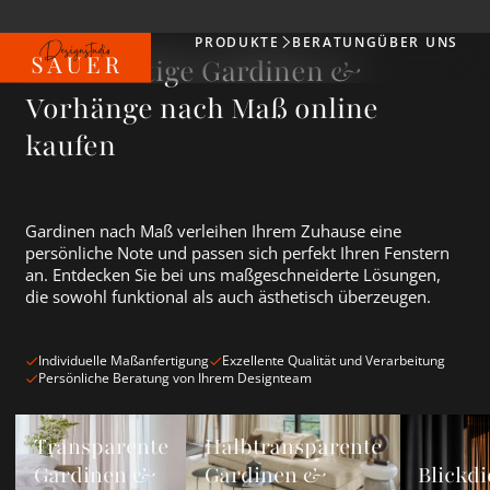
PRODUKTE
BERATUNG
ÜBER UNS
Produkte
Hochwertige Gardinen &
Vorhänge nach Maß online
kaufen
Gardinen nach Maß verleihen Ihrem Zuhause eine
persönliche Note und passen sich perfekt Ihren Fenstern
an. Entdecken Sie bei uns maßgeschneiderte Lösungen,
die sowohl funktional als auch ästhetisch überzeugen.
Individuelle Maßanfertigung
Exzellente Qualität und Verarbeitung
Persönliche Beratung von Ihrem Designteam
Transparente Gardinen &amp; Vorhänge ansehen
Halbtransparente Gardinen &amp; Vorh
Blickdichte
Transparente
Halbtransparente
Gardinen &
Gardinen &
Blickdi