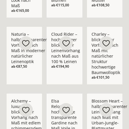
Look nach
Blumen
Muster
ab
€115,00
ab
€108,50
Maß
ab
€165,00
Mehr Details zu Naturia – halbtransparenter Vorhang nach M
Mehr Details zu Cloud Rider – hochwerti
Mehr Details zu Char
Naturia –
Cloud Rider –
Charley –
halbtransparenter
hochwertiger
blickdichter
Vorhang nach
blickdichter
Vorhang nach
Maß in moderner
Leinenvorhang
Maß mit
natürlicher
nach Maß aus
natürlicher
Leinenoptik
100 % Leinen
Struktur
ab
€87,50
ab
€194,90
hochwertige
Baumwolloptik
ab
€101,50
Mehr Details zu Alchemy – luxuriöser blickdichter Vorhan
Mehr Details zu Elsa Reloaded – hochwer
Mehr Details zu Blo
Alchemy –
Elsa
Blossom Heart –
luxuriöser
Reloaded –
halbtransparenter
blickdichter
hochwertige
Leinenvorhang
Vorhang nach
transparente
nach Maß mit
Maß mit edlem
Gardine nach
Urban-Jungle-
schimmerndem
Maß Voile in
Blattmuster