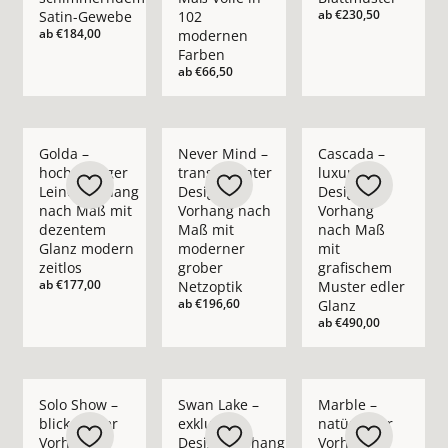
ab
€230,50
Satin-Gewebe
102
ab
€184,00
modernen
Farben
ab
€66,50
Mehr Details zu Golda – hochwertiger Leinenvorhang nach M
Mehr Details zu Never Mind – transpare
Mehr Details zu Casc
Golda –
Never Mind –
Cascada –
hochwertiger
transparenter
luxuriöser
Leinenvorhang
Design-
Design-
nach Maß mit
Vorhang nach
Vorhang
dezentem
Maß mit
nach Maß
Glanz modern
moderner
mit
zeitlos
grober
grafischem
ab
€177,00
Netzoptik
Muster edler
ab
€196,60
Glanz
ab
€490,00
Mehr Details zu Solo Show – blickdichter Vorhang nach Maß i
Mehr Details zu Swan Lake – exklusiver 
Mehr Details zu Marb
Solo Show –
Swan Lake –
Marble –
blickdichter
exklusiver
natürlicher
Vorhang
Design-Vorhang
Vorhang