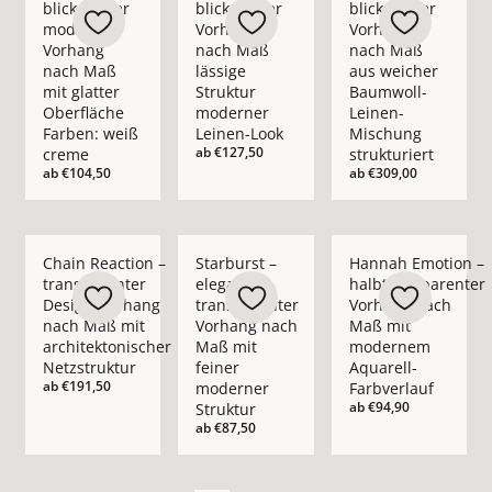
blickdichter
blickdichter
blickdichter
moderner
Vorhang
Vorhang
Vorhang
nach Maß
nach Maß
nach Maß
lässige
aus weicher
mit glatter
Struktur
Baumwoll-
Oberfläche
moderner
Leinen-
Farben: weiß
Leinen-Look
Mischung
ab
€127,50
creme
strukturiert
ab
€104,50
ab
€309,00
Mehr Details zu Chain Reaction – transparenter Design-Vorha
Mehr Details zu Starburst – eleganter t
Mehr Details zu Han
Chain Reaction –
Starburst –
Hannah Emotion –
transparenter
eleganter
halbtransparenter
Design-Vorhang
transparenter
Vorhang nach
nach Maß mit
Vorhang nach
Maß mit
architektonischer
Maß mit
modernem
Netzstruktur
feiner
Aquarell-
ab
€191,50
moderner
Farbverlauf
ab
€94,90
Struktur
ab
€87,50