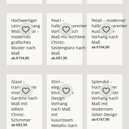
Mehr Details zu Hochwertiger Leinenvorhang Wide Appeal – 
Mehr Details zu Pearl – halbtransparent
Mehr Details zu Pet
Hochwertiger
Pearl –
Petali – moderner
Leinenvorhang
halbtransparenter
halbtransparenter
Wide Appeal –
Vorhang nach
Ausbrenner-
modernes
Maß mit leichtem
Vorhang nach
grafisches
Chintz-
Maß
ab
€104,90
Muster nach
Seidenglanz nach
Maß
Maß
ab
€154,00
ab
€81,90
Mehr Details zu Glaze – transparente moderne Gardine nach
Mehr Details zu Shiri – eleganter blickd
Mehr Details zu Spl
Glaze –
Shiri –
Splendid –
transparente
eleganter
hochwertiger
moderne
blickdichter
transparenter
Gardine nach
Design-
Vorhang nach
Maß mit
Vorhang
Maß mit
edlem
nach Maß
modernem
Chintz-
mit
Gitter-Design
ab
€167,90
Schimmer
luxuriösem
ab
€83,50
Metallic-Garn