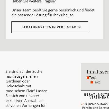
Haben Sie weitere Fragen?
Unser Team berät Sie gerne persönlich und findet
die passende Lösung für Ihr Zuhause.
BERATUNGSTERMIN VEREINBAREN
Inhaltsve
Sie sind auf der Suche
nach ausgefallenen
Text
Gardinen oder
Text
Dekoschals mit
modischem Flair? Lassen
Beratungstermin
BERATUNGST
Sie sich von unserer
VEREINBA
exklusiven Auswahl an
Exklusive Auswahl
stilvollen Vorhängen für
Persönliche Beratu