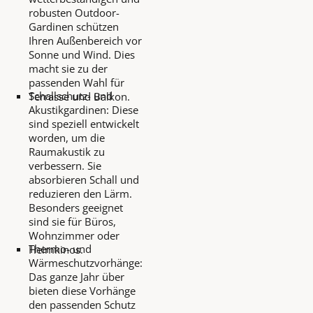
robusten Outdoor-
Gardinen schützen
Ihren Außenbereich vor
Sonne und Wind. Dies
macht sie zu der
passenden Wahl für
Schallschutz- und
Terrasse und Balkon.
Akustikgardinen: Diese
sind speziell entwickelt
worden, um die
Raumakustik zu
verbessern. Sie
absorbieren Schall und
reduzieren den Lärm.
Besonders geeignet
sind sie für Büros,
Wohnzimmer oder
Thermo- und
Heimkinos.
Wärmeschutzvorhänge:
Das ganze Jahr über
bieten diese Vorhänge
den passenden Schutz