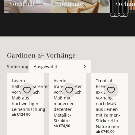
Vorhänge
Vorhänge
Vorhä
Gardinen & Vorhänge
Sortierung
Ausgewählt
Mehr Details zu Lavera – halbtransparenter Vorhang nach M
Mehr Details zu Averie – transparenter 
Mehr Details zu Trop
Lavera –
Averie –
Tropical
halbtransparenter
transparenter
Break –
Vorhang nach
Vorhang nach
exklusiver
Maß aus
Maß mit
Vorhang
hochwertiger
moderner
nach Maß
Leinenmischung
dezenter
aus Leinen
ab
€124,90
Metallic-
mit Palmen-
Struktur
Stickerei in
ab
€74,90
Naturtönen
ab
€740,00