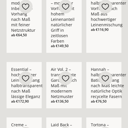
moderner
– moderner
halbtransparenter
Inbetween-
Vorhang mit
Vorhang nach
Vorhang
hohem
Maß aus
nach Maß
Leinenanteil
hochwertiger
mit feiner
natürlicher
Leinenmischung
ab
€116,90
Netzstruktur
Griff in
ab
€64,50
zeitlosen
Farben
ab
€149,50
Mehr Details zu Essential – hochwertiger Leinenvorhang halb
Mehr Details zu Air Vol. 2 – transpare
Mehr Details zu Hann
Essential –
Air Vol. 2 –
Hannah –
hochwertiger
transparente
halbtransparenter
Leinenvorhang
Gardine nach
Batist-Vorhang
halbtransparent
Maß mit
nach Maß leichte
nach Maß
modernem
natürliche Optik
lässige Eleganz
Netzmuster
recycelte Fasern
ab
€172,90
ab
€136,50
ab
€76,50
Mehr Details zu Creme – blickdichter moderner Vorhang nach
Mehr Details zu Laid Back – blickdichte
Mehr Details zu Tort
Creme –
Laid Back –
Tortona –