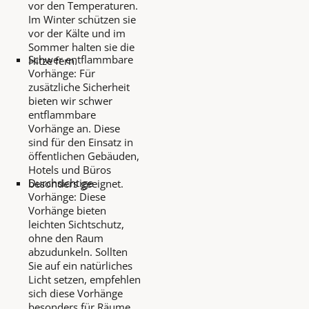
vor den Temperaturen.
Im Winter schützen sie
vor der Kälte und im
Sommer halten sie die
Schwer entflammbare
Hitze fern.
Vorhänge: Für
zusätzliche Sicherheit
bieten wir schwer
entflammbare
Vorhänge an. Diese
sind für den Einsatz in
öffentlichen Gebäuden,
Hotels und Büros
Durchsichtige
besonders geeignet.
Vorhänge: Diese
Vorhänge bieten
leichten Sichtschutz,
ohne den Raum
abzudunkeln. Sollten
Sie auf ein natürliches
Licht setzen, empfehlen
sich diese Vorhänge
besonders für Räume