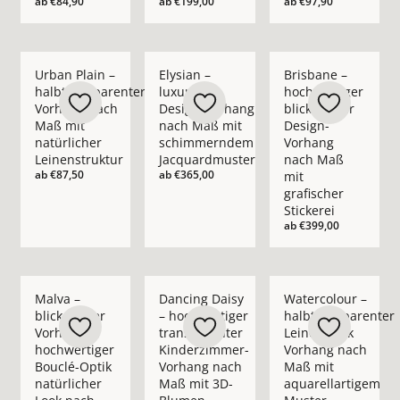
ab
€84,90
ab
€199,00
ab
€97,90
Mehr Details zu Urban Plain – halbtransparenter Vorhang nac
Mehr Details zu Elysian – luxuriöser D
Mehr Details zu Bris
Urban Plain –
Elysian –
Brisbane –
halbtransparenter
luxuriöser
hochwertiger
Vorhang nach
Design-Vorhang
blickdichter
Maß mit
nach Maß mit
Design-
natürlicher
schimmerndem
Vorhang
Leinenstruktur
Jacquardmuster
nach Maß
ab
€87,50
ab
€365,00
mit
grafischer
Stickerei
ab
€399,00
Mehr Details zu Malva – blickdichter Vorhang in hochwertige
Mehr Details zu Dancing Daisy – hochwe
Mehr Details zu Wate
Malva –
Dancing Daisy
Watercolour –
blickdichter
– hochwertiger
halbtransparenter
Vorhang in
transparenter
Leinenoptik
hochwertiger
Kinderzimmer-
Vorhang nach
Bouclé-Optik
Vorhang nach
Maß mit
natürlicher
Maß mit 3D-
aquarellartigem