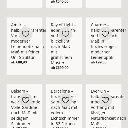
ab
€545,00
Mehr Details zu Amari – halbtransparenter Vorhang in moder
Mehr Details zu Ray of Light – edler Des
Mehr Details zu Cha
Amari –
Ray of Light –
Charme –
halbtransparenter
edler Design-
halbtransparenter
Vorhang in
Vorhang
Vorhang nach
moderner
blickdicht
Maß in
Leinenoptik nach
nach Maß
hochwertiger
Maß mit feiner
mit
moderner
Uni-Struktur
grafischem
Leinenoptik
ab
€88,90
ab
€99,50
Muster
ab
€699,00
Mehr Details zu Balsam – transparente weichfließende Voil
Mehr Details zu Barcelona – hochwertig
Mehr Details zu Ever
Balsam –
Barcelona –
Ever On –
transparente
hochwertiger
halbtransparenter
weichfließende
Samtvorhang
Inbetween
Voile-Gardine
nach Maß mit
Vorhang mit
nach Maß mit
edlem
lässiger
seidigem
Lichtschimmer
Natürlichkeit nach
Schimmer
in 82 Farben
Maß