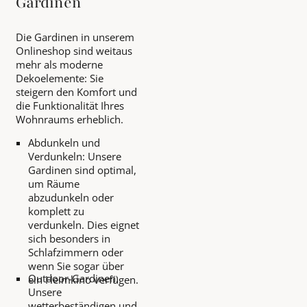
Gardinen
Die Gardinen in unserem
Onlineshop sind weitaus
mehr als moderne
Dekoelemente: Sie
steigern den Komfort und
die Funktionalität Ihres
Wohnraums erheblich.
Abdunkeln und
Verdunkeln: Unsere
Gardinen sind optimal,
um Räume
abzudunkeln oder
komplett zu
verdunkeln. Dies eignet
sich besonders in
Schlafzimmern oder
wenn Sie sogar über
Outdoor-Gardinen:
ein Heimkino verfügen.
Unsere
wetterbeständigen und