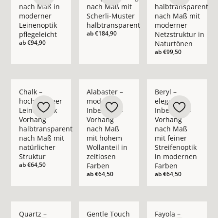
nach Maß in
nach Maß mit
halbtransparent
moderner
Scherli-Muster
nach Maß mit
Leinenoptik
halbtransparent
moderner
ab
€184,90
pflegeleicht
Netzstruktur in
ab
€94,90
Naturtönen
ab
€99,50
Mehr Details zu Chalk – hochwertiger Leinenoptik Vorhang ha
Mehr Details zu Alabaster – moderner In
Mehr Details zu Bery
Chalk –
Alabaster –
Beryl –
hochwertiger
moderner
eleganter
Leinenoptik
Inbetween-
Inbetween-
Vorhang
Vorhang
Vorhang
halbtransparent
nach Maß
nach Maß
nach Maß mit
mit hohem
mit feiner
natürlicher
Wollanteil in
Streifenoptik
Struktur
zeitlosen
in modernen
ab
€64,50
Farben
Farben
ab
€64,50
ab
€64,50
Mehr Details zu Quartz – moderner Inbetween-Vorhang nach 
Mehr Details zu Gentle Touch – moderner 
Mehr Details zu Fay
Quartz –
Gentle Touch
Fayola –