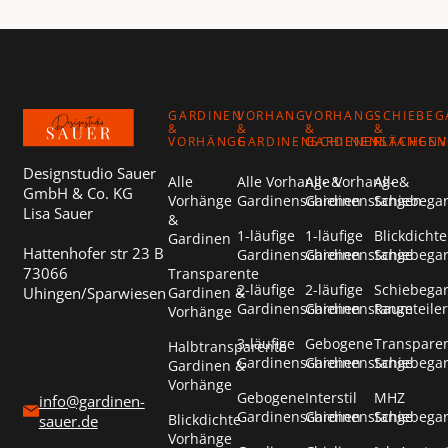
Footer
GARDINEN
VORHANG-
VORHANG-
SCHIEBEG
&
&
&
&
VORHÄNGE
GARDINENSCHIENEN
GARDINENSTANGEN
FLÄCHEN
Designstudio Sauer
Alle
Alle Vorhang- &
Alle Vorhang- &
Alle
GmbH & Co. KG
Vorhänge
Gardinenschienen
Gardinenstangen
Schiebega
Lisa Sauer
&
1-läufige
1-läufige
Blickdichte
Gardinen
Hattenhofer str 23 B
Gardinenschienen
Gardinenstange
Schiebega
73066
Transparente
2-läufige
2-läufige
Schiebega
Uhingen/Sparwiesen
Gardinen &
Gardinenschienen
Gardinenstange
Raumteiler
Vorhänge
3-läufige
Gebogene
Transpare
Halbtransparente
Gardinenschienen
Gardinenstange
Schiebega
Gardinen &
Vorhänge
Gebogene
Interstil
MHZ
info@gardinen-
Gardinenschienen
Gardinenstange
Schiebega
Blickdichte
sauer.de
Vorhänge