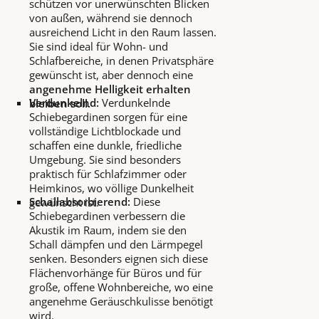
schützen vor unerwünschten Blicken
von außen, während sie dennoch
ausreichend Licht in den Raum lassen.
Sie sind ideal für Wohn- und
Schlafbereiche, in denen Privatsphäre
gewünscht ist, aber dennoch eine
angenehme Helligkeit erhalten
Verdunkelnd:
Verdunkelnde
bleiben soll.
Schiebegardinen sorgen für eine
vollständige Lichtblockade und
schaffen eine dunkle, friedliche
Umgebung. Sie sind besonders
praktisch für Schlafzimmer oder
Heimkinos, wo völlige Dunkelheit
Schallabsorbierend:
Diese
gewünscht ist.
Schiebegardinen verbessern die
Akustik im Raum, indem sie den
Schall dämpfen und den Lärmpegel
senken. Besonders eignen sich diese
Flächenvorhänge für Büros und für
große, offene Wohnbereiche, wo eine
angenehme Geräuschkulisse benötigt
wird.