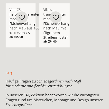
Mehr Details zu Vita CS – halbtransparenter moderner Fläch
Mehr Details zu Vibes – transparenter m
Vita CS –
Vibes –
halbtransparenter
transparenter
moderner
moderner
Flächenvorhang
Flächenvorhang
nach Maß aus 100
nach Maß mit
% Trevira CS
filigranem
ab
€65,00
Streifenmuster
ab
€54,00
FAQ
Häufige Fragen zu
Schiebegardinen nach Maß
für moderne und flexible Fensterlösungen
In unserer FAQ-Sektion beantworten wir die wichtigsten
Fragen rund um Materialien, Montage und Design unserer
Schiebegardinen
.