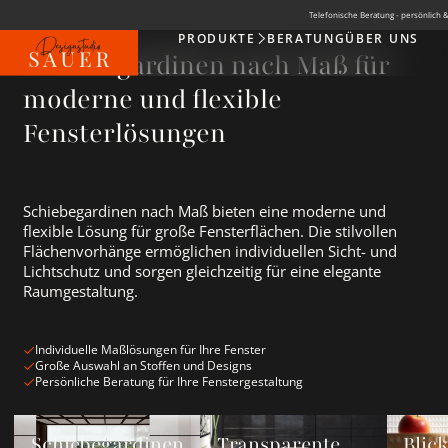
Telefonische Beratung - persönlich &
PRODUKTE
BERATUNG
ÜBER UNS
Produkte
Schiebegardinen nach Maß für
moderne und flexible
Fensterlösungen
Schiebegardinen nach Maß bieten eine moderne und
flexible Lösung für große Fensterflächen. Die stilvollen
Flächenvorhänge ermöglichen individuellen Sicht- und
Lichtschutz und sorgen gleichzeitig für eine elegante
Raumgestaltung.
Individuelle Maßlösungen für Ihre Fenster
Große Auswahl an Stoffen und Designs
Persönliche Beratung für Ihre Fenstergestaltung
Schiebegardinen Neuheiten ansehen
Transparente Schiebegardinen ans
Blickdic
Schiebegardinen
Transparente
Blic