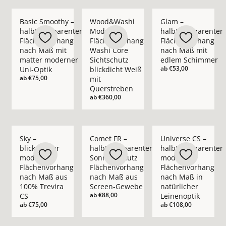
Mehr Details zu Basic Smoothy – halbtransparenter Flächen
Mehr Details zu Wood&amp;Washi Moderne
Mehr Details zu Gla
Basic Smoothy –
Wood&Washi
Glam –
halbtransparenter
Moderner
halbtransparenter
Flächenvorhang
Flächenvorhang
Flächenvorhang
nach Maß mit
Washi Core
nach Maß mit
matter moderner
Sichtschutz
edlem Schimmer
ab
€53,00
Uni-Optik
blickdicht Weiß
ab
€75,00
mit
Querstreben
ab
€360,00
Mehr Details zu Sky – blickdichter moderner Flächenvorhang
Mehr Details zu Comet FR – halbtranspa
Mehr Details zu Univ
Sky –
Comet FR –
Universe CS –
blickdichter
halbtransparenter
halbtransparenter
moderner
Sonnenschutz
moderner
Flächenvorhang
Flächenvorhang
Flächenvorhang
nach Maß aus
nach Maß aus
nach Maß in
100% Trevira
Screen-Gewebe
natürlicher
ab
€88,00
CS
Leinenoptik
ab
€75,00
ab
€108,00