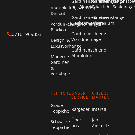
Gardinenschienen
Gardinenstange
Jab Anstoe
mit Blende
Edelstahl
Schiebega
Abdunkelungsvorhänge
Dimout
Gardinenschiene
Gardinenstange
Deckenmontage
Aluminium
Verdunkelungsvorhänge
Blackout
Gardinenschiene
07161969353
Wandmontage
Design- &
Luxusvorhänge
Gardinenschiene
Aluminium
Moderne
Gardinen
&
Vorhänge
TEPPICHE
UNSER
UNSERE
SERVICE
MARKEN
Graue
Ratgeber
Interstil
Teppiche
Über
Jab
Schwarze
uns
Anstoetz
Teppiche