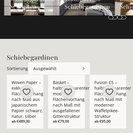
Neuheiten
Schiebegardinen
Schi
Schiebegardinen
Sortierung
Ausgewählt
Mehr Details zu Woven Paper – exklusiver Flächenvorhang na
Mehr Details zu Basket – halbtransparen
Mehr Details zu Fusi
Woven Paper –
Basket –
Fusion CS –
exklusiver
halbtransparenter
halbtransparenter
Flächenvorhang
moderner
Flächenvorhang
nach Maß aus
Flächenvorhang
nach Maß mit
japanischem
nach Maß mit
moderner
Papier schwarz,
ausgefallener
Waffelpikee-
natur, silber
Gitterstruktur
Struktur
ab
€489,00
ab
€79,00
ab
€95,00