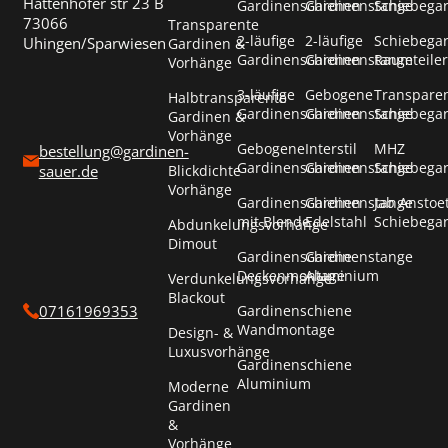
Hattenhofer str 23 B
Gardinenschienen
Gardinenstange
Schiebega
73066
Transparente
2-läufige
2-läufige
Schiebega
Uhingen/Sparwiesen
Gardinen &
Gardinenschienen
Gardinenstange
Raumteiler
Vorhänge
3-läufige
Gebogene
Transpare
Halbtransparente
Gardinenschienen
Gardinenstange
Schiebega
Gardinen &
Vorhänge
Gebogene
Interstil
MHZ
bestellung@gardinen-
Gardinenschienen
Gardinenstange
Schiebega
Blickdichte
sauer.de
Vorhänge
Gardinenschienen
Gardinenstange
Jab Anstoe
mit Blende
Edelstahl
Schiebega
Abdunkelungsvorhänge
Dimout
Gardinenschiene
Gardinenstange
Deckenmontage
Aluminium
Verdunkelungsvorhänge
Blackout
Gardinenschiene
07161969353
Wandmontage
Design- &
Luxusvorhänge
Gardinenschiene
Aluminium
Moderne
Gardinen
&
Vorhänge