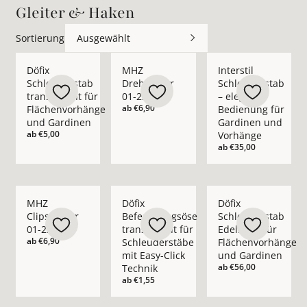
Gleiter & Haken
Sortierung
Ausgewählt
Mehr Details zu Döfix Schleuderstab transparent für Fläche
Mehr Details zu MHZ Drehgleiter 01-237
Mehr Details zu Inte
Döfix
MHZ
Interstil
Schleuderstab
Drehgleiter
Schleuderstab
transparent für
01-2376
– elegante
ab
€6,90
Flächenvorhänge
Bedienung für
und Gardinen
Gardinen und
ab
€5,00
Vorhänge
ab
€35,00
Mehr Details zu MHZ Clipsgleiter 01-2222 ansehen
Mehr Details zu Döfix Befestigungsöse tr
Mehr Details zu Döfi
MHZ
Döfix
Döfix
Clipsgleiter
Befestigungsöse
Schleuderstab
01-2222
transparent für
Edelstahl für
ab
€6,90
Schleuderstäbe
Flächenvorhänge
mit Easy-Click
und Gardinen
ab
€56,00
Technik
ab
€1,55