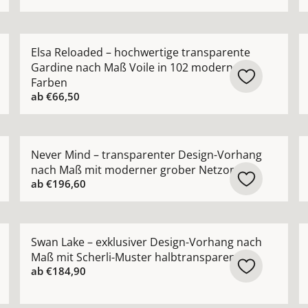
chter Vorhang nach Maß mit edlem schimmerndem Satin-G
Mehr Details zu Elsa Reloaded – hochwertige transp
M
Elsa Reloaded – hochwertige transparente
Gardine nach Maß Voile in 102 modernen
Farben
ab
€66,50
rhang nach Maß mit dezentem Glanz modern zeitlos anse
Mehr Details zu Never Mind – transparenter Design-
M
Never Mind – transparenter Design-Vorhang
nach Maß mit moderner grober Netzoptik
ab
€196,60
ng nach Maß in moderner Leinenoptik pflegeleicht ansehen
Mehr Details zu Swan Lake – exklusiver Design-Vorha
M
Swan Lake – exklusiver Design-Vorhang nach
Maß mit Scherli-Muster halbtransparent
ab
€184,90