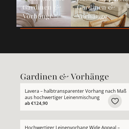
Gardinen &
Gardinen &
Vorhänge
Vorhänge
Gardinen & Vorhänge
Mehr Details zu Lavera – halbtransparenter Vo
Lavera – halbtransparenter Vorhang nach Maß
aus hochwertiger Leinenmischung
ab
€124,90
Mehr Details zu Hochwertiger Leinenvorhang W
Hochwertiger Leinenvorhang Wide Appeal –