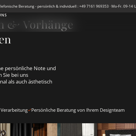
lefonische Beratung - persönlich & individuell : +49 7161 969353 · Mo-Fr. 09-14 
UNS
en & Vorhänge
en
e persönliche Note und
 Sie bei uns
al als auch ästhetisch
 Verarbeitung
Persönliche Beratung von Ihrem Designteam
en &amp; Vorhänge ansehen
Blickdichte Vorhänge ansehen
Verdunkelungsvorhänge Blacko
te