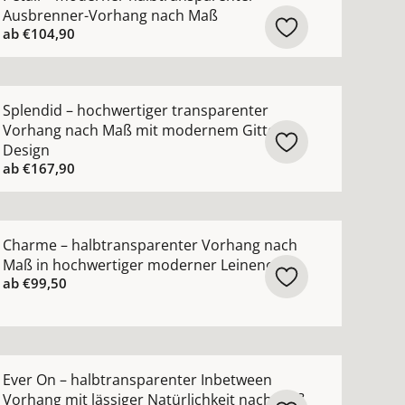
Ausbrenner-Vorhang nach Maß
ab
€104,90
n-Vorhang nach Maß mit luxuriösem Metallic-Garn ansehen
ehr Details zu Splendid – hochwertiger transparenter V
Splendid – hochwertiger transparenter
Vorhang nach Maß mit modernem Gitter-
Design
ab
€167,90
uktur ansehen
blickdicht nach Maß mit grafischem Muster ansehen
ehr Details zu Charme – halbtransparenter Vorhang nac
Charme – halbtransparenter Vorhang nach
Maß in hochwertiger moderner Leinenoptik
ab
€99,50
nsehen
ng nach Maß mit edlem Lichtschimmer in 82 Farben anse
ehr Details zu Ever On – halbtransparenter Inbetween Vo
Ever On – halbtransparenter Inbetween
Vorhang mit lässiger Natürlichkeit nach Maß