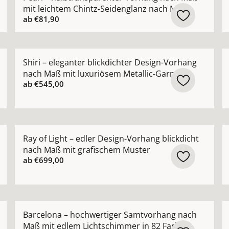
mit leichtem Chintz-Seidenglanz nach Maß
ab
€81,90
 Gardine nach Maß mit edlem Chintz-Schimmer ansehen
Mehr Details zu Shiri – eleganter blickdichter Desig
M
Shiri – eleganter blickdichter Design-Vorhang
nach Maß mit luxuriösem Metallic-Garn
ab
€545,00
ang in moderner Leinenoptik nach Maß mit feiner Uni-Str
Mehr Details zu Ray of Light – edler Design-Vorhang 
M
Ray of Light – edler Design-Vorhang blickdicht
nach Maß mit grafischem Muster
ab
€699,00
ießende Voile-Gardine nach Maß mit seidigem Schimmer a
Mehr Details zu Barcelona – hochwertiger Samtvorha
M
Barcelona – hochwertiger Samtvorhang nach
Maß mit edlem Lichtschimmer in 82 Farben