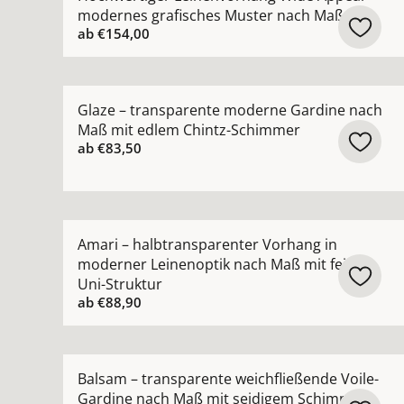
modernes grafisches Muster nach Maß
ab
€154,00
Mehr Details zu Glaze – transparente moderne
Glaze – transparente moderne Gardine nach
Maß mit edlem Chintz-Schimmer
ab
€83,50
Mehr Details zu Amari – halbtransparenter Vorh
Amari – halbtransparenter Vorhang in
moderner Leinenoptik nach Maß mit feiner
Uni-Struktur
ab
€88,90
Mehr Details zu Balsam – transparente weichfl
Balsam – transparente weichfließende Voile-
Gardine nach Maß mit seidigem Schimmer