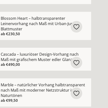
ewebe ansehen
arente Gardine nach Maß Voile in 102 modernen Farben a
ehr Details zu Blossom Heart – halbtransparenter Leine
Blossom Heart – halbtransparenter
Leinenvorhang nach Maß mit Urban-Jungle-
Blattmuster
ab
€230,50
hen
Vorhang nach Maß mit moderner grober Netzoptik ansehe
ehr Details zu Cascada – luxuriöser Design-Vorhang nach
Cascada – luxuriöser Design-Vorhang nach
Maß mit grafischem Muster edler Glanz
ab
€490,00
ng nach Maß mit Scherli-Muster halbtransparent ansehen
ehr Details zu Marble – natürlicher Vorhang halbtranspa
Marble – natürlicher Vorhang halbtransparent
nach Maß mit moderner Netzstruktur in
Naturtönen
ab
€99,50