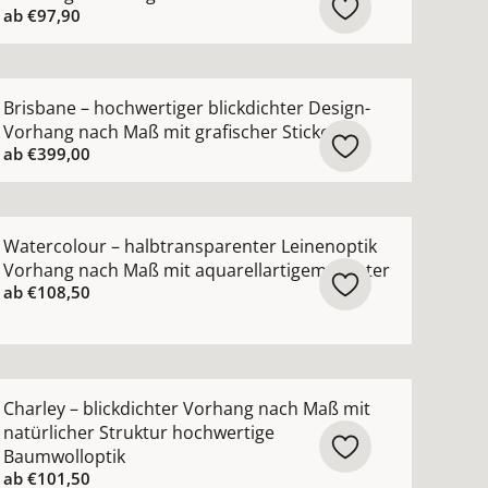
ab
€97,90
n
ng nach Maß mit schimmerndem Jacquardmuster ansehen
ehr Details zu Brisbane – hochwertiger blickdichter Desi
Brisbane – hochwertiger blickdichter Design-
Vorhang nach Maß mit grafischer Stickerei
ab
€399,00
ehen
sparenter Kinderzimmer-Vorhang nach Maß mit 3D-Blumen 
ehr Details zu Watercolour – halbtransparenter Leineno
Watercolour – halbtransparenter Leinenoptik
Vorhang nach Maß mit aquarellartigem Muster
ab
€108,50
hen
hter Leinenvorhang nach Maß aus 100 % Leinen ansehen
ehr Details zu Charley – blickdichter Vorhang nach Maß m
Charley – blickdichter Vorhang nach Maß mit
natürlicher Struktur hochwertige
Baumwolloptik
ab
€101,50