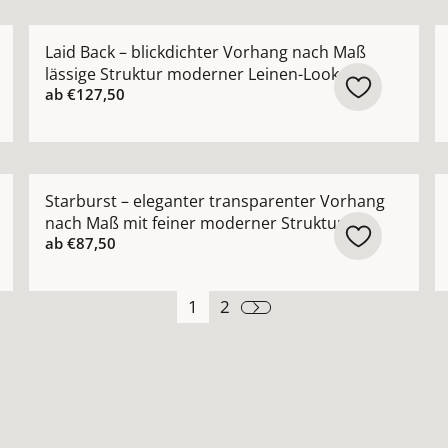
 Vorhang nach Maß mit glatter Oberfläche Farben: weiß 
Mehr Details zu Laid Back – blickdichter Vorhang na
M
Laid Back – blickdichter Vorhang nach Maß
lässige Struktur moderner Leinen-Look
ab
€127,50
 Design-Vorhang nach Maß mit architektonischer Netzstru
Mehr Details zu Starburst – eleganter transparenter
M
Starburst – eleganter transparenter Vorhang
nach Maß mit feiner moderner Struktur
ab
€87,50
1
2