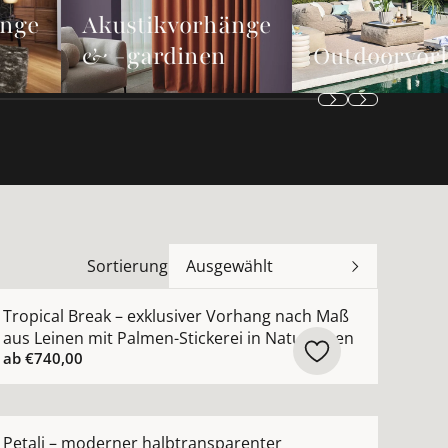
änge
Akustikvorhänge
& -gardinen
Outdoorvor
Sortierung
Ausgewählt
n
 Maß mit moderner dezenter Metallic-Struktur ansehen
ehr Details zu Tropical Break – exklusiver Vorhang nach 
Tropical Break – exklusiver Vorhang nach Maß
aus Leinen mit Palmen-Stickerei in Naturtönen
ab
€740,00
hen
ach Maß mit leichtem Chintz-Seidenglanz nach Maß anseh
ehr Details zu Petali – moderner halbtransparenter Au
Petali – moderner halbtransparenter