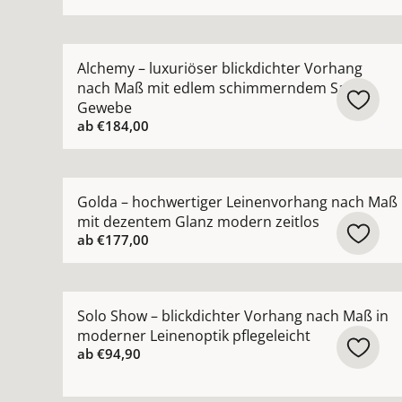
Mehr Details zu Alchemy – luxuriöser blickdi
Alchemy – luxuriöser blickdichter Vorhang
nach Maß mit edlem schimmerndem Satin-
Gewebe
ab
€184,00
Mehr Details zu Golda – hochwertiger Leinenvo
Golda – hochwertiger Leinenvorhang nach Maß
mit dezentem Glanz modern zeitlos
ab
€177,00
Mehr Details zu Solo Show – blickdichter Vorha
Solo Show – blickdichter Vorhang nach Maß in
moderner Leinenoptik pflegeleicht
ab
€94,90