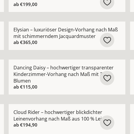
ab
€199,00
r Vorhang nach Maß mit natürlicher Leinenstruktur ansehe
Mehr Details zu Elysian – luxuriöser Design-Vorha
M
Elysian – luxuriöser Design-Vorhang nach Maß
mit schimmerndem Jacquardmuster
ab
€365,00
 hochwertiger Bouclé-Optik natürlicher Look nach Maß ans
Mehr Details zu Dancing Daisy – hochwertiger tran
M
Dancing Daisy – hochwertiger transparenter
Kinderzimmer-Vorhang nach Maß mit 3D-
Blumen
ab
€115,00
rhang nach Maß in moderner natürlicher Leinenoptik anse
Mehr Details zu Cloud Rider – hochwertiger blickdic
M
Cloud Rider – hochwertiger blickdichter
Leinenvorhang nach Maß aus 100 % Leinen
ab
€194,90