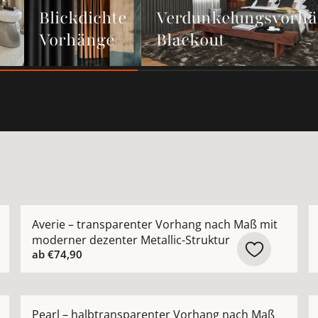
Blickdichte
Verdunkelungsvorh
Vorhänge
Blackout
rhang nach Maß aus hochwertiger Leinenmischung ansehe
Mehr Details zu Averie – transparenter Vorhang nach
M
Averie – transparenter Vorhang nach Maß mit
moderner dezenter Metallic-Struktur
ab
€74,90
ide Appeal – modernes grafisches Muster nach Maß anse
Mehr Details zu Pearl – halbtransparenter Vorhang n
M
Pearl – halbtransparenter Vorhang nach Maß