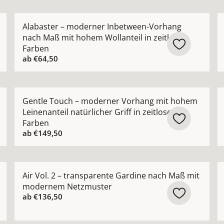
ik Vorhang halbtransparent nach Maß mit natürlicher Stru
Mehr Details zu Alabaster – moderner Inbetween-Vor
M
Alabaster – moderner Inbetween-Vorhang
nach Maß mit hohem Wollanteil in zeitlosen
Farben
ab
€64,50
orhang nach Maß mit feiner Netzstruktur ansehen
Mehr Details zu Gentle Touch – moderner Vorhang mit 
M
Gentle Touch – moderner Vorhang mit hohem
Leinenanteil natürlicher Griff in zeitlosen
Farben
ab
€149,50
nvorhang halbtransparent nach Maß lässige Eleganz ansehe
Mehr Details zu Air Vol. 2 – transparente Gardine 
M
Air Vol. 2 – transparente Gardine nach Maß mit
modernem Netzmuster
ab
€136,50