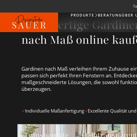
Te
PRODUKTE
BERATUNG
ÜBER 
Produkte
Hochwertige Gardin
nach Maß online kauf
Gardinen nach Maß verleihen Ihrem Zuhause ein
passen sich perfekt Ihren Fenstern an. Entdecken
maßgeschneiderte Lösungen, die sowohl funktion
überzeugen.
Individuelle Maßanfertigung
Exzellente Qualität und
Transparente Gardinen &amp; Vorhänge ansehen
Halbtransparente Gardin
Transparente
Halbtransparen