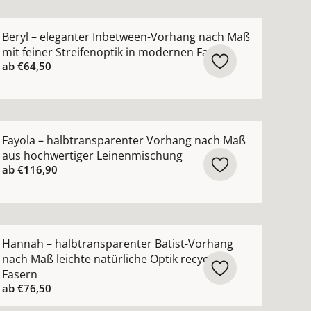
ktur ansehen
hang nach Maß mit hohem Wollanteil in zeitlosen Farben
ehr Details zu Beryl – eleganter Inbetween-Vorhang nach
Beryl – eleganter Inbetween-Vorhang nach Maß
mit feiner Streifenoptik in modernen Farben
ab
€64,50
hohem Leinenanteil natürlicher Griff in zeitlosen Farbe
ehr Details zu Fayola – halbtransparenter Vorhang nach
Fayola – halbtransparenter Vorhang nach Maß
aus hochwertiger Leinenmischung
ab
€116,90
n
nach Maß mit modernem Netzmuster ansehen
ehr Details zu Hannah – halbtransparenter Batist-Vorhang
Hannah – halbtransparenter Batist-Vorhang
nach Maß leichte natürliche Optik recycelte
Fasern
ab
€76,50