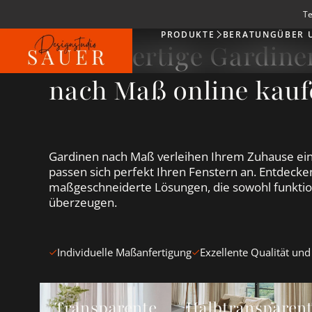
Te
PRODUKTE
BERATUNG
ÜBER 
Produkte
Hochwertige Gardin
nach Maß online kauf
Gardinen nach Maß verleihen Ihrem Zuhause ein
passen sich perfekt Ihren Fenstern an. Entdecken
maßgeschneiderte Lösungen, die sowohl funktion
überzeugen.
Individuelle Maßanfertigung
Exzellente Qualität und
Transparente Gardinen &amp; Vorhänge ansehen
Halbtransparente Gardin
Transparente
Halbtransparen