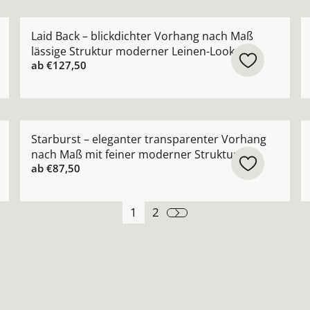
 Vorhang nach Maß mit glatter Oberfläche Farben: weiß 
Mehr Details zu Laid Back – blickdichter Vorhang na
M
Laid Back – blickdichter Vorhang nach Maß
lässige Struktur moderner Leinen-Look
ab
€127,50
 Design-Vorhang nach Maß mit architektonischer Netzstru
Mehr Details zu Starburst – eleganter transparenter
M
Starburst – eleganter transparenter Vorhang
nach Maß mit feiner moderner Struktur
ab
€87,50
1
2