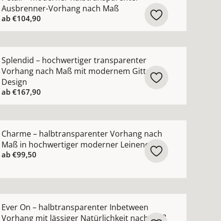
Ausbrenner-Vorhang nach Maß
ab
€104,90
n-Vorhang nach Maß mit luxuriösem Metallic-Garn ansehen
ehr Details zu Splendid – hochwertiger transparenter V
Splendid – hochwertiger transparenter
Vorhang nach Maß mit modernem Gitter-
Design
ab
€167,90
uktur ansehen
blickdicht nach Maß mit grafischem Muster ansehen
ehr Details zu Charme – halbtransparenter Vorhang nac
Charme – halbtransparenter Vorhang nach
Maß in hochwertiger moderner Leinenoptik
ab
€99,50
nsehen
ng nach Maß mit edlem Lichtschimmer in 82 Farben anse
ehr Details zu Ever On – halbtransparenter Inbetween Vo
Ever On – halbtransparenter Inbetween
Vorhang mit lässiger Natürlichkeit nach Maß