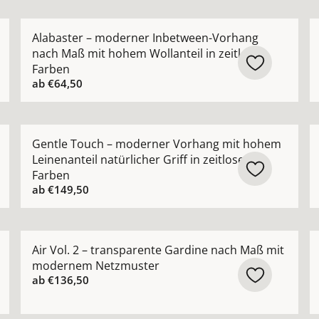
ik Vorhang halbtransparent nach Maß mit natürlicher Stru
Mehr Details zu Alabaster – moderner Inbetween-Vor
M
Alabaster – moderner Inbetween-Vorhang
nach Maß mit hohem Wollanteil in zeitlosen
Farben
ab
€64,50
orhang nach Maß mit feiner Netzstruktur ansehen
Mehr Details zu Gentle Touch – moderner Vorhang mit 
M
Gentle Touch – moderner Vorhang mit hohem
Leinenanteil natürlicher Griff in zeitlosen
Farben
ab
€149,50
nvorhang halbtransparent nach Maß lässige Eleganz ansehe
Mehr Details zu Air Vol. 2 – transparente Gardine 
M
Air Vol. 2 – transparente Gardine nach Maß mit
modernem Netzmuster
ab
€136,50