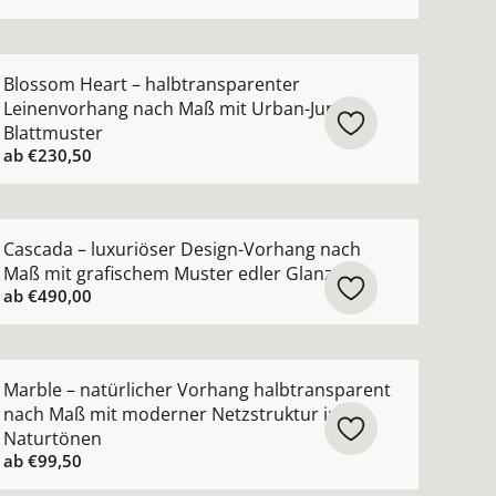
ewebe ansehen
arente Gardine nach Maß Voile in 102 modernen Farben a
ehr Details zu Blossom Heart – halbtransparenter Leine
Blossom Heart – halbtransparenter
Leinenvorhang nach Maß mit Urban-Jungle-
Blattmuster
ab
€230,50
hen
Vorhang nach Maß mit moderner grober Netzoptik ansehe
ehr Details zu Cascada – luxuriöser Design-Vorhang nach
Cascada – luxuriöser Design-Vorhang nach
Maß mit grafischem Muster edler Glanz
ab
€490,00
ng nach Maß mit Scherli-Muster halbtransparent ansehen
ehr Details zu Marble – natürlicher Vorhang halbtranspa
Marble – natürlicher Vorhang halbtransparent
nach Maß mit moderner Netzstruktur in
Naturtönen
ab
€99,50