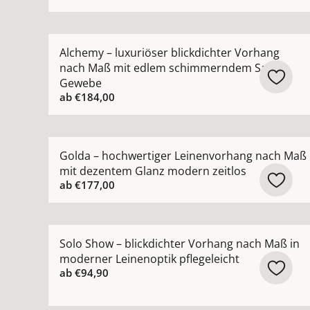
Mehr Details zu Alchemy – luxuriöser blickdi
Alchemy – luxuriöser blickdichter Vorhang
nach Maß mit edlem schimmerndem Satin-
Gewebe
ab
€184,00
Mehr Details zu Golda – hochwertiger Leinenvo
Golda – hochwertiger Leinenvorhang nach Maß
mit dezentem Glanz modern zeitlos
ab
€177,00
Mehr Details zu Solo Show – blickdichter Vorha
Solo Show – blickdichter Vorhang nach Maß in
moderner Leinenoptik pflegeleicht
ab
€94,90