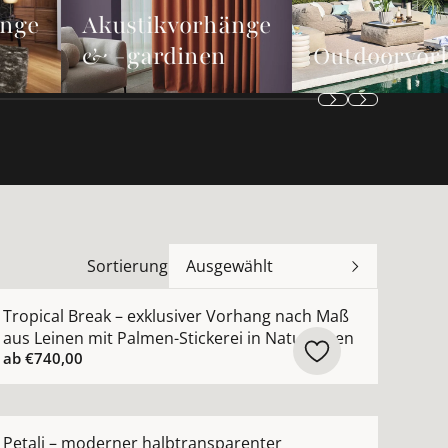
änge
Akustikvorhänge
& -gardinen
Outdoorvor
Sortierung
Ausgewählt
n
 Maß mit moderner dezenter Metallic-Struktur ansehen
ehr Details zu Tropical Break – exklusiver Vorhang nach 
Tropical Break – exklusiver Vorhang nach Maß
aus Leinen mit Palmen-Stickerei in Naturtönen
ab
€740,00
hen
ach Maß mit leichtem Chintz-Seidenglanz nach Maß anseh
ehr Details zu Petali – moderner halbtransparenter Au
Petali – moderner halbtransparenter