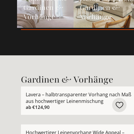
Gardinen &
Gardinen &
Vorhänge
Vorhänge
Gardinen & Vorhänge
Mehr Details zu Lavera – halbtransparenter Vo
Lavera – halbtransparenter Vorhang nach Maß
aus hochwertiger Leinenmischung
ab
€124,90
Mehr Details zu Hochwertiger Leinenvorhang W
Hochwertiger Leinenvorhang Wide Appeal –