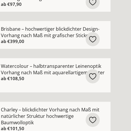
ab
€97,90
n
ng nach Maß mit schimmerndem Jacquardmuster ansehen
ehr Details zu Brisbane – hochwertiger blickdichter Desi
Brisbane – hochwertiger blickdichter Design-
Vorhang nach Maß mit grafischer Stickerei
ab
€399,00
ehen
sparenter Kinderzimmer-Vorhang nach Maß mit 3D-Blumen 
ehr Details zu Watercolour – halbtransparenter Leineno
Watercolour – halbtransparenter Leinenoptik
Vorhang nach Maß mit aquarellartigem Muster
ab
€108,50
hen
hter Leinenvorhang nach Maß aus 100 % Leinen ansehen
ehr Details zu Charley – blickdichter Vorhang nach Maß m
Charley – blickdichter Vorhang nach Maß mit
natürlicher Struktur hochwertige
Baumwolloptik
ab
€101,50