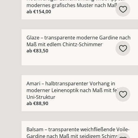
modernes grafisches Muster nach Maß
ab
€154,00
Mehr Details zu Glaze – transparente moderne
Glaze – transparente moderne Gardine nach
Maß mit edlem Chintz-Schimmer
ab
€83,50
Mehr Details zu Amari – halbtransparenter Vorh
Amari – halbtransparenter Vorhang in
moderner Leinenoptik nach Maß mit feiner
Uni-Struktur
ab
€88,90
Mehr Details zu Balsam – transparente weichfl
Balsam – transparente weichfließende Voile-
Gardine nach Maß mit seidigem Schimmer