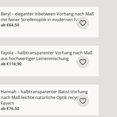
ktur ansehen
hang nach Maß mit hohem Wollanteil in zeitlosen Farben
ehr Details zu Beryl – eleganter Inbetween-Vorhang nach
Beryl – eleganter Inbetween-Vorhang nach Maß
mit feiner Streifenoptik in modernen Farben
ab
€64,50
hohem Leinenanteil natürlicher Griff in zeitlosen Farbe
ehr Details zu Fayola – halbtransparenter Vorhang nach
Fayola – halbtransparenter Vorhang nach Maß
aus hochwertiger Leinenmischung
ab
€116,90
n
nach Maß mit modernem Netzmuster ansehen
ehr Details zu Hannah – halbtransparenter Batist-Vorhang
Hannah – halbtransparenter Batist-Vorhang
nach Maß leichte natürliche Optik recycelte
Fasern
ab
€76,50