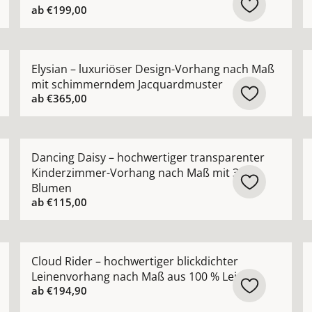
ab
€199,00
r Vorhang nach Maß mit natürlicher Leinenstruktur ansehe
Mehr Details zu Elysian – luxuriöser Design-Vorha
M
Elysian – luxuriöser Design-Vorhang nach Maß
mit schimmerndem Jacquardmuster
ab
€365,00
 hochwertiger Bouclé-Optik natürlicher Look nach Maß ans
Mehr Details zu Dancing Daisy – hochwertiger tran
M
Dancing Daisy – hochwertiger transparenter
Kinderzimmer-Vorhang nach Maß mit 3D-
Blumen
ab
€115,00
rhang nach Maß in moderner natürlicher Leinenoptik anse
Mehr Details zu Cloud Rider – hochwertiger blickdic
M
Cloud Rider – hochwertiger blickdichter
Leinenvorhang nach Maß aus 100 % Leinen
ab
€194,90