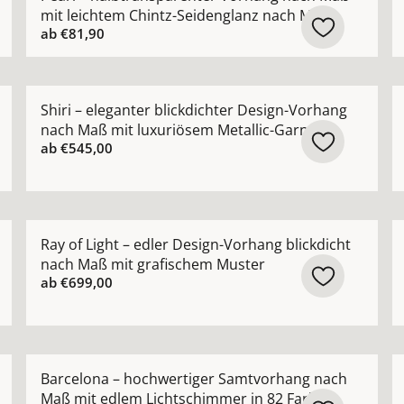
mit leichtem Chintz-Seidenglanz nach Maß
ab
€81,90
 Gardine nach Maß mit edlem Chintz-Schimmer ansehen
Mehr Details zu Shiri – eleganter blickdichter Desig
M
Shiri – eleganter blickdichter Design-Vorhang
nach Maß mit luxuriösem Metallic-Garn
ab
€545,00
ang in moderner Leinenoptik nach Maß mit feiner Uni-Str
Mehr Details zu Ray of Light – edler Design-Vorhang 
M
Ray of Light – edler Design-Vorhang blickdicht
nach Maß mit grafischem Muster
ab
€699,00
ießende Voile-Gardine nach Maß mit seidigem Schimmer a
Mehr Details zu Barcelona – hochwertiger Samtvorha
M
Barcelona – hochwertiger Samtvorhang nach
Maß mit edlem Lichtschimmer in 82 Farben