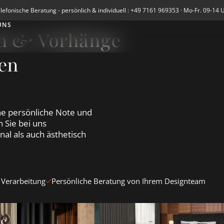
lefonische Beratung - persönlich & individuell : +49 7161 969353 · Mo-Fr. 09-14 
UNS
en & Vorhänge
en
e persönliche Note und
 Sie bei uns
al als auch ästhetisch
 Verarbeitung
Persönliche Beratung von Ihrem Designteam
en &amp; Vorhänge ansehen
Blickdichte Vorhänge ansehen
Verdunkelungsvorhänge Blacko
te