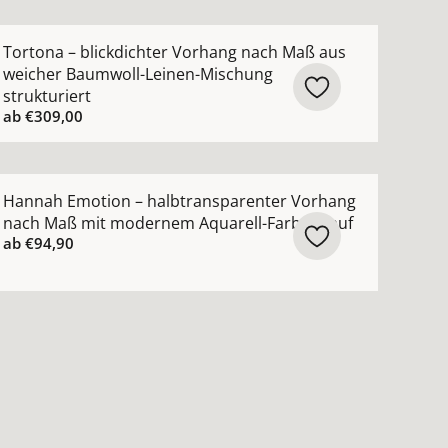
creme ansehen
ch Maß lässige Struktur moderner Leinen-Look ansehen
ehr Details zu Tortona – blickdichter Vorhang nach Maß 
Tortona – blickdichter Vorhang nach Maß aus
weicher Baumwoll-Leinen-Mischung
strukturiert
ab
€309,00
ktur ansehen
 Vorhang nach Maß mit feiner moderner Struktur ansehen
ehr Details zu Hannah Emotion – halbtransparenter Vor
Hannah Emotion – halbtransparenter Vorhang
nach Maß mit modernem Aquarell-Farbverlauf
ab
€94,90