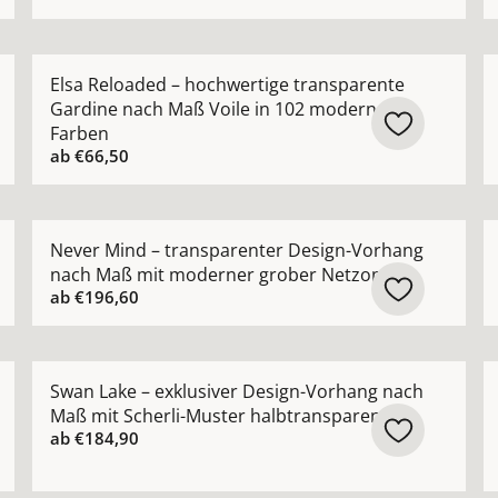
chter Vorhang nach Maß mit edlem schimmerndem Satin-G
Mehr Details zu Elsa Reloaded – hochwertige transp
M
Elsa Reloaded – hochwertige transparente
Gardine nach Maß Voile in 102 modernen
Farben
ab
€66,50
rhang nach Maß mit dezentem Glanz modern zeitlos anse
Mehr Details zu Never Mind – transparenter Design-
M
Never Mind – transparenter Design-Vorhang
nach Maß mit moderner grober Netzoptik
ab
€196,60
ng nach Maß in moderner Leinenoptik pflegeleicht ansehen
Mehr Details zu Swan Lake – exklusiver Design-Vorha
M
Swan Lake – exklusiver Design-Vorhang nach
Maß mit Scherli-Muster halbtransparent
ab
€184,90