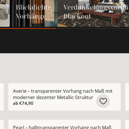
Blickdichte
Verdunkelungsvorh
Vorhänge
Blackout
rhang nach Maß aus hochwertiger Leinenmischung ansehe
Mehr Details zu Averie – transparenter Vorhang nach
M
Averie – transparenter Vorhang nach Maß mit
moderner dezenter Metallic-Struktur
ab
€74,90
ide Appeal – modernes grafisches Muster nach Maß anse
Mehr Details zu Pearl – halbtransparenter Vorhang n
M
Pearl – halbtransparenter Vorhang nach Maß