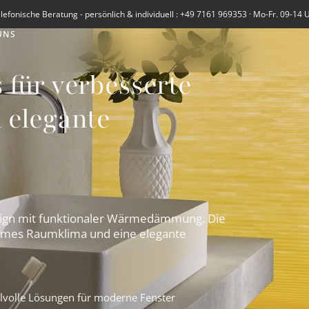
lefonische Beratung - persönlich & individuell : +49 7161 969353 · Mo-Fr. 09-14 
UNS
 für verbesserte
elegante
ign mit funktionaler Wärmedämmung. Die
hmes Raumklima und eine elegante
ilvolle Lösungen für moderne Fenster