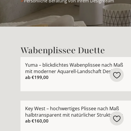
Persönliche Beratung von Ihrem Designteam
Wabenplissee Duette
Mehr Details zu Yuma – blickdichtes Wabenplis
Yuma – blickdichtes Wabenplissee nach Maß
mit moderner Aquarell-Landschaft Design
ab
€199,00
Mehr Details zu Key West – hochwertiges Plissee
Key West – hochwertiges Plissee nach Maß
halbtransparent mit natürlicher Struktur Jab
ab
€160,00