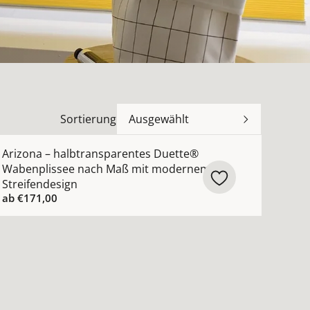
Sortierung
Ausgewählt
nsehen
issee Design nach Maß dezente Struktur in 13 Farben ans
ehr Details zu Arizona – halbtransparentes Duette® Wa
Arizona – halbtransparentes Duette®
Wabenplissee nach Maß mit modernem
Streifendesign
ab
€171,00
nsehen
 nach Maß mit sanftem Wellenverlauf gemustert blau, gra