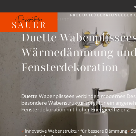
Te
PRODUKTE
BERATUNG
ÜBER 
Produkte
WABENPLISSEE DUETTE
Duette Wabenplissees
Wärmedämmung und 
Fensterdekoration
Duette Wabenplissees verbinden modernes Des
besondere Wabenstruktur sorgt für ein angene
Fensterdekoration mit hoher Energieeffizienz.
Innovative Wabenstruktur für bessere Dämmung
St