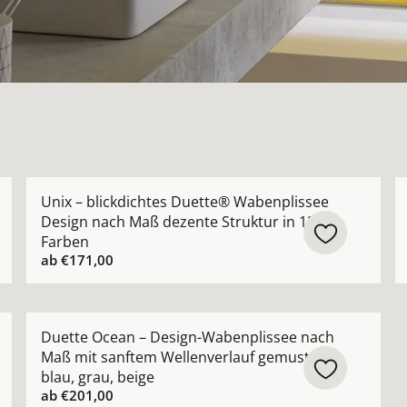
see nach Maß mit moderner Aquarell-Landschaft Design a
Mehr Details zu Unix – blickdichtes Duette® Wabenpl
M
Unix – blickdichtes Duette® Wabenplissee
Design nach Maß dezente Struktur in 13
Farben
ab
€171,00
 nach Maß halbtransparent mit natürlicher Struktur Jab a
Mehr Details zu Duette Ocean – Design-Wabenplissee
Duette Ocean – Design-Wabenplissee nach
Maß mit sanftem Wellenverlauf gemustert
blau, grau, beige
ab
€201,00