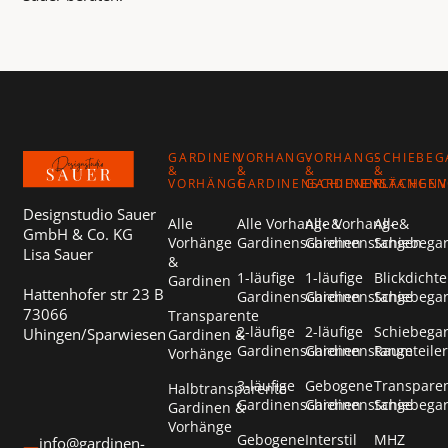
Footer
GARDINEN
VORHANG-
VORHANG-
SCHIEBEG
&
&
&
&
VORHÄNGE
GARDINENSCHIENEN
GARDINENSTANGEN
FLÄCHEN
Designstudio Sauer
Alle
Alle Vorhang- &
Alle Vorhang- &
Alle
GmbH & Co. KG
Vorhänge
Gardinenschienen
Gardinenstangen
Schiebega
Lisa Sauer
&
1-läufige
1-läufige
Blickdichte
Gardinen
Hattenhofer str 23 B
Gardinenschienen
Gardinenstange
Schiebega
73066
Transparente
2-läufige
2-läufige
Schiebega
Uhingen/Sparwiesen
Gardinen &
Gardinenschienen
Gardinenstange
Raumteiler
Vorhänge
3-läufige
Gebogene
Transpare
Halbtransparente
Gardinenschienen
Gardinenstange
Schiebega
Gardinen &
Vorhänge
Gebogene
Interstil
MHZ
info@gardinen-