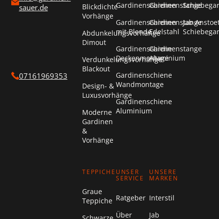
Gardinenschienen
Gardinenstange
Schiebega
Blickdichte
sauer.de
Vorhänge
Gardinenschienen
Gardinenstange
Jab Anstoe
mit Blende
Edelstahl
Schiebega
Abdunkelungsvorhänge
Dimout
Gardinenschiene
Gardinenstange
Deckenmontage
Aluminium
Verdunkelungsvorhänge
Blackout
Gardinenschiene
07161969353
Wandmontage
Design- &
Luxusvorhänge
Gardinenschiene
Aluminium
Moderne
Gardinen
&
Vorhänge
TEPPICHE
UNSER
UNSERE
SERVICE
MARKEN
Graue
Ratgeber
Interstil
Teppiche
Über
Jab
Schwarze