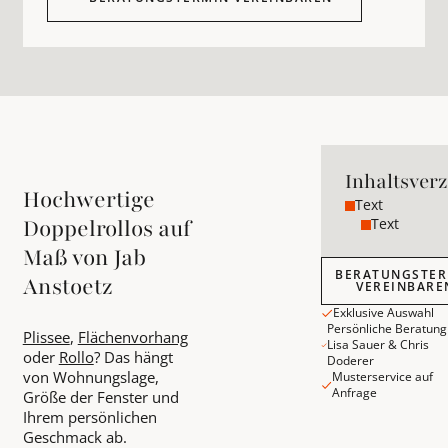
Inhaltsverz
Hochwertige
Text
Text
Doppelrollos auf
Maß von Jab
Beratungstermin 
BERATUNGSTER
Anstoetz
VEREINBARE
Exklusive Auswahl
Persönliche Beratung
Plissee
,
Flächenvorhang
Lisa Sauer & Chris
oder
Rollo
? Das hängt
Doderer
von Wohnungslage,
Musterservice auf
Anfrage
Größe der Fenster und
Ihrem persönlichen
Geschmack ab.