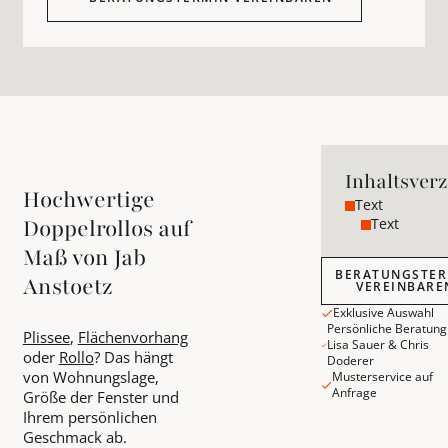
Inhaltsverz
Hochwertige
Text
Text
Doppelrollos auf
Maß von Jab
Beratungstermin 
BERATUNGSTER
Anstoetz
VEREINBARE
Exklusive Auswahl
Persönliche Beratung
Plissee
,
Flächenvorhang
Lisa Sauer & Chris
oder
Rollo
? Das hängt
Doderer
von Wohnungslage,
Musterservice auf
Anfrage
Größe der Fenster und
Ihrem persönlichen
Geschmack ab.