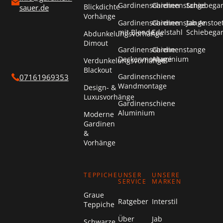
Gardinenschienen
Gardinenstange
Schiebega
Blickdichte
sauer.de
Vorhänge
Gardinenschienen
Gardinenstange
Jab Anstoe
mit Blende
Edelstahl
Schiebega
Abdunkelungsvorhänge
Dimout
Gardinenschiene
Gardinenstange
Deckenmontage
Aluminium
Verdunkelungsvorhänge
Blackout
Gardinenschiene
07161969353
Wandmontage
Design- &
Luxusvorhänge
Gardinenschiene
Aluminium
Moderne
Gardinen
&
Vorhänge
TEPPICHE
UNSER
UNSERE
SERVICE
MARKEN
Graue
Ratgeber
Interstil
Teppiche
Über
Jab
Schwarze