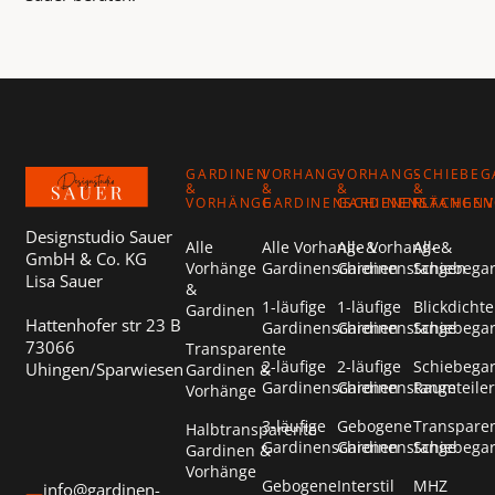
Footer
GARDINEN
VORHANG-
VORHANG-
SCHIEBEG
&
&
&
&
VORHÄNGE
GARDINENSCHIENEN
GARDINENSTANGEN
FLÄCHEN
Designstudio Sauer
Alle
Alle Vorhang- &
Alle Vorhang- &
Alle
GmbH & Co. KG
Vorhänge
Gardinenschienen
Gardinenstangen
Schiebega
Lisa Sauer
&
1-läufige
1-läufige
Blickdichte
Gardinen
Hattenhofer str 23 B
Gardinenschienen
Gardinenstange
Schiebega
73066
Transparente
2-läufige
2-läufige
Schiebega
Uhingen/Sparwiesen
Gardinen &
Gardinenschienen
Gardinenstange
Raumteiler
Vorhänge
3-läufige
Gebogene
Transpare
Halbtransparente
Gardinenschienen
Gardinenstange
Schiebega
Gardinen &
Vorhänge
Gebogene
Interstil
MHZ
info@gardinen-