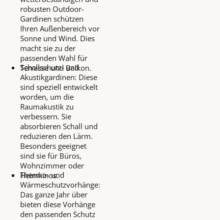
robusten Outdoor-
Gardinen schützen
Ihren Außenbereich vor
Sonne und Wind. Dies
macht sie zu der
passenden Wahl für
Schallschutz- und
Terrasse und Balkon.
Akustikgardinen: Diese
sind speziell entwickelt
worden, um die
Raumakustik zu
verbessern. Sie
absorbieren Schall und
reduzieren den Lärm.
Besonders geeignet
sind sie für Büros,
Wohnzimmer oder
Thermo- und
Heimkinos.
Wärmeschutzvorhänge:
Das ganze Jahr über
bieten diese Vorhänge
den passenden Schutz