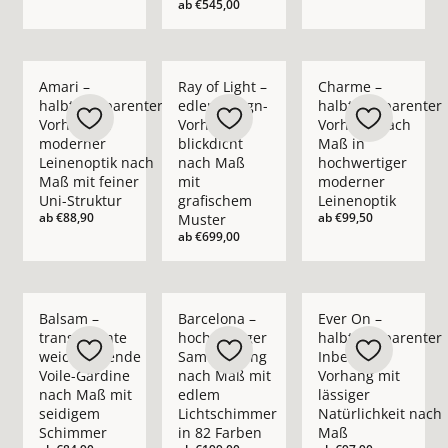
ab
€545,00
Mehr Details zu Amari – halbtransparenter Vorhang in moder
Mehr Details zu Ray of Light – edler Des
Mehr Details zu Cha
Amari –
Ray of Light –
Charme –
halbtransparenter
edler Design-
halbtransparenter
Vorhang in
Vorhang
Vorhang nach
moderner
blickdicht
Maß in
Leinenoptik nach
nach Maß
hochwertiger
Maß mit feiner
mit
moderner
Uni-Struktur
grafischem
Leinenoptik
ab
€88,90
ab
€99,50
Muster
ab
€699,00
Mehr Details zu Balsam – transparente weichfließende Voil
Mehr Details zu Barcelona – hochwertig
Mehr Details zu Ever
Balsam –
Barcelona –
Ever On –
transparente
hochwertiger
halbtransparenter
weichfließende
Samtvorhang
Inbetween
Voile-Gardine
nach Maß mit
Vorhang mit
nach Maß mit
edlem
lässiger
seidigem
Lichtschimmer
Natürlichkeit nach
Schimmer
in 82 Farben
Maß