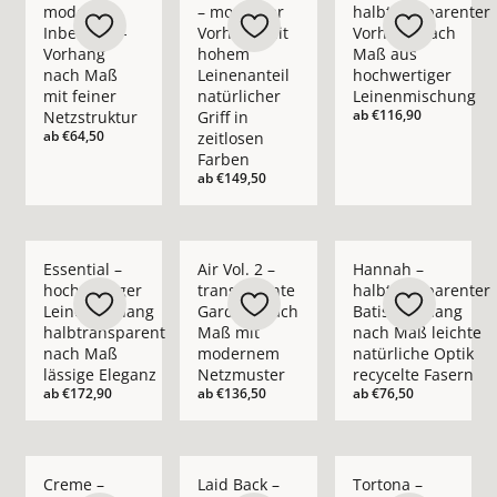
moderner
– moderner
halbtransparenter
Inbetween-
Vorhang mit
Vorhang nach
Vorhang
hohem
Maß aus
nach Maß
Leinenanteil
hochwertiger
mit feiner
natürlicher
Leinenmischung
ab
€116,90
Netzstruktur
Griff in
ab
€64,50
zeitlosen
Farben
ab
€149,50
Mehr Details zu Essential – hochwertiger Leinenvorhang halb
Mehr Details zu Air Vol. 2 – transpare
Mehr Details zu Hann
Essential –
Air Vol. 2 –
Hannah –
hochwertiger
transparente
halbtransparenter
Leinenvorhang
Gardine nach
Batist-Vorhang
halbtransparent
Maß mit
nach Maß leichte
nach Maß
modernem
natürliche Optik
lässige Eleganz
Netzmuster
recycelte Fasern
ab
€172,90
ab
€136,50
ab
€76,50
Mehr Details zu Creme – blickdichter moderner Vorhang nach
Mehr Details zu Laid Back – blickdichte
Mehr Details zu Tort
Creme –
Laid Back –
Tortona –