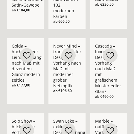
ab
€230,50
Satin-Gewebe
102
ab
€184,00
modernen
Farben
ab
€66,50
Mehr Details zu Golda – hochwertiger Leinenvorhang nach M
Mehr Details zu Never Mind – transpare
Mehr Details zu Casc
Golda –
Never Mind –
Cascada –
hochwertiger
transparenter
luxuriöser
Leinenvorhang
Design-
Design-
nach Maß mit
Vorhang nach
Vorhang
dezentem
Maß mit
nach Maß
Glanz modern
moderner
mit
zeitlos
grober
grafischem
ab
€177,00
Netzoptik
Muster edler
ab
€196,60
Glanz
ab
€490,00
Mehr Details zu Solo Show – blickdichter Vorhang nach Maß i
Mehr Details zu Swan Lake – exklusiver 
Mehr Details zu Marb
Solo Show –
Swan Lake –
Marble –
blickdichter
exklusiver
natürlicher
Vorhang
Design-Vorhang
Vorhang