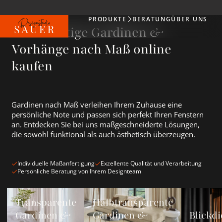
PRODUKTE
BERATUNG
ÜBER UNS
Produkte
Hochwertige Gardinen &
Vorhänge nach Maß online
kaufen
Gardinen nach Maß verleihen Ihrem Zuhause eine
persönliche Note und passen sich perfekt Ihren Fenstern
an. Entdecken Sie bei uns maßgeschneiderte Lösungen,
die sowohl funktional als auch ästhetisch überzeugen.
Individuelle Maßanfertigung
Exzellente Qualität und Verarbeitung
Persönliche Beratung von Ihrem Designteam
Transparente Gardinen &amp; Vorhänge ansehen
Halbtransparente Gardinen &amp; Vorh
Blickdichte
Transparente
Halbtransparente
Gardinen &
Gardinen &
Blickdi