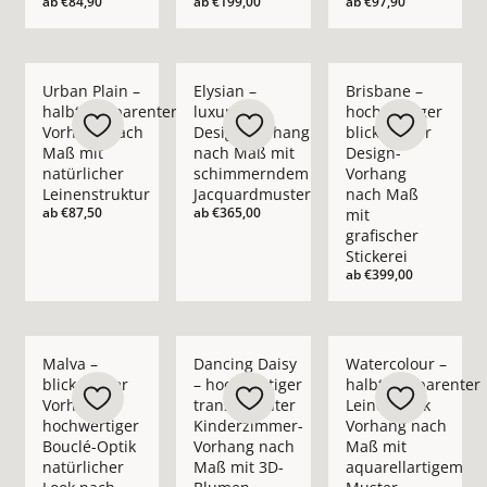
ab
€84,90
ab
€199,00
ab
€97,90
Mehr Details zu Urban Plain – halbtransparenter Vorhang nac
Mehr Details zu Elysian – luxuriöser D
Mehr Details zu Bris
Urban Plain –
Elysian –
Brisbane –
halbtransparenter
luxuriöser
hochwertiger
Vorhang nach
Design-Vorhang
blickdichter
Maß mit
nach Maß mit
Design-
natürlicher
schimmerndem
Vorhang
Leinenstruktur
Jacquardmuster
nach Maß
ab
€87,50
ab
€365,00
mit
grafischer
Stickerei
ab
€399,00
Mehr Details zu Malva – blickdichter Vorhang in hochwertige
Mehr Details zu Dancing Daisy – hochwe
Mehr Details zu Wate
Malva –
Dancing Daisy
Watercolour –
blickdichter
– hochwertiger
halbtransparenter
Vorhang in
transparenter
Leinenoptik
hochwertiger
Kinderzimmer-
Vorhang nach
Bouclé-Optik
Vorhang nach
Maß mit
natürlicher
Maß mit 3D-
aquarellartigem