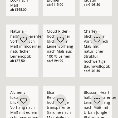
Look nach
Blumen
Muster
ab
€115,00
ab
€108,50
Maß
ab
€165,00
Mehr Details zu Naturia – halbtransparenter Vorhang nach M
Mehr Details zu Cloud Rider – hochwerti
Mehr Details zu Char
Naturia –
Cloud Rider –
Charley –
halbtransparenter
hochwertiger
blickdichter
Vorhang nach
blickdichter
Vorhang nach
Maß in moderner
Leinenvorhang
Maß mit
natürlicher
nach Maß aus
natürlicher
Leinenoptik
100 % Leinen
Struktur
ab
€87,50
ab
€194,90
hochwertige
Baumwolloptik
ab
€101,50
Mehr Details zu Alchemy – luxuriöser blickdichter Vorhan
Mehr Details zu Elsa Reloaded – hochwer
Mehr Details zu Blo
Alchemy –
Elsa
Blossom Heart –
luxuriöser
Reloaded –
halbtransparenter
blickdichter
hochwertige
Leinenvorhang
Vorhang nach
transparente
nach Maß mit
Maß mit edlem
Gardine nach
Urban-Jungle-
schimmerndem
Maß Voile in
Blattmuster