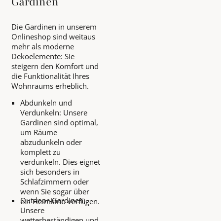
Gardinen
Die Gardinen in unserem
Onlineshop sind weitaus
mehr als moderne
Dekoelemente: Sie
steigern den Komfort und
die Funktionalität Ihres
Wohnraums erheblich.
Abdunkeln und
Verdunkeln: Unsere
Gardinen sind optimal,
um Räume
abzudunkeln oder
komplett zu
verdunkeln. Dies eignet
sich besonders in
Schlafzimmern oder
wenn Sie sogar über
Outdoor-Gardinen:
ein Heimkino verfügen.
Unsere
wetterbeständigen und