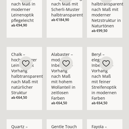
nach Maß in
nach Maß mit
halbtransparent
moderner
Scherli-Muster
nach Maß mit
Leinenoptik
halbtransparent
moderner
ab
€184,90
pflegeleicht
Netzstruktur in
ab
€94,90
Naturtönen
ab
€99,50
Mehr Details zu Chalk – hochwertiger Leinenoptik Vorhang ha
Mehr Details zu Alabaster – moderner In
Mehr Details zu Bery
Chalk –
Alabaster –
Beryl –
hochwertiger
moderner
eleganter
Leinenoptik
Inbetween-
Inbetween-
Vorhang
Vorhang
Vorhang
halbtransparent
nach Maß
nach Maß
nach Maß mit
mit hohem
mit feiner
natürlicher
Wollanteil in
Streifenoptik
Struktur
zeitlosen
in modernen
ab
€64,50
Farben
Farben
ab
€64,50
ab
€64,50
Mehr Details zu Quartz – moderner Inbetween-Vorhang nach 
Mehr Details zu Gentle Touch – moderner 
Mehr Details zu Fay
Quartz –
Gentle Touch
Fayola –