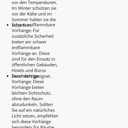
vor den Temperaturen.
Im Winter schützen sie
vor der Kälte und im
Sommer halten sie die
Schwer entflammbare
Hitze fern.
Vorhänge: Für
zusätzliche Sicherheit
bieten wir schwer
entflammbare
Vorhänge an. Diese
sind für den Einsatz in
öffentlichen Gebäuden,
Hotels und Büros
Durchsichtige
besonders geeignet.
Vorhänge: Diese
Vorhänge bieten
leichten Sichtschutz,
ohne den Raum
abzudunkeln. Sollten
Sie auf ein natürliches
Licht setzen, empfehlen
sich diese Vorhänge
besonders für Räume