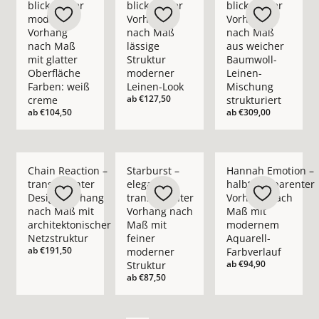
blickdichter
blickdichter
blickdichter
moderner
Vorhang
Vorhang
Vorhang
nach Maß
nach Maß
nach Maß
lässige
aus weicher
mit glatter
Struktur
Baumwoll-
Oberfläche
moderner
Leinen-
Farben: weiß
Leinen-Look
Mischung
ab
€127,50
creme
strukturiert
ab
€104,50
ab
€309,00
Mehr Details zu Chain Reaction – transparenter Design-Vorha
Mehr Details zu Starburst – eleganter t
Mehr Details zu Han
Chain Reaction –
Starburst –
Hannah Emotion –
transparenter
eleganter
halbtransparenter
Design-Vorhang
transparenter
Vorhang nach
nach Maß mit
Vorhang nach
Maß mit
architektonischer
Maß mit
modernem
Netzstruktur
feiner
Aquarell-
ab
€191,50
moderner
Farbverlauf
ab
€94,90
Struktur
ab
€87,50