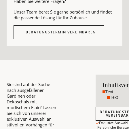
Haben Sie weitere Fragen?
Unser Team berät Sie gerne persönlich und findet
die passende Lösung für Ihr Zuhause.
BERATUNGSTERMIN VEREINBAREN
Inhaltsve
Sie sind auf der Suche
nach ausgefallenen
Text
Gardinen oder
Text
Dekoschals mit
modischem Flair? Lassen
Beratungstermin
BERATUNGST
Sie sich von unserer
VEREINBA
exklusiven Auswahl an
Exklusive Auswahl
stilvollen Vorhängen für
Persönliche Beratu