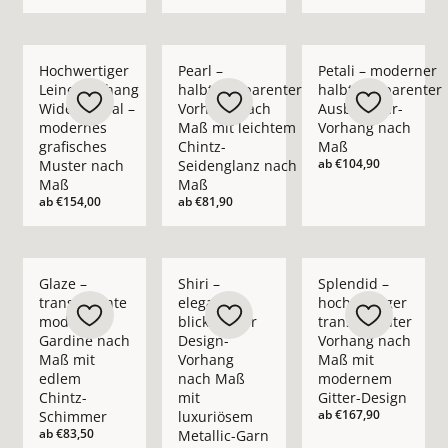
Mehr Details zu Hochwertiger Leinenvorhang Wide Appeal – 
Mehr Details zu Pearl – halbtransparent
Mehr Details zu Pet
Hochwertiger
Pearl –
Petali – moderner
Leinenvorhang
halbtransparenter
halbtransparenter
Wide Appeal –
Vorhang nach
Ausbrenner-
modernes
Maß mit leichtem
Vorhang nach
grafisches
Chintz-
Maß
ab
€104,90
Muster nach
Seidenglanz nach
Maß
Maß
ab
€154,00
ab
€81,90
Mehr Details zu Glaze – transparente moderne Gardine nach
Mehr Details zu Shiri – eleganter blickd
Mehr Details zu Spl
Glaze –
Shiri –
Splendid –
transparente
eleganter
hochwertiger
moderne
blickdichter
transparenter
Gardine nach
Design-
Vorhang nach
Maß mit
Vorhang
Maß mit
edlem
nach Maß
modernem
Chintz-
mit
Gitter-Design
ab
€167,90
Schimmer
luxuriösem
ab
€83,50
Metallic-Garn