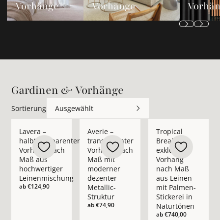
Vorhänge
Vorhänge
Vorhä
Gardinen & Vorhänge
Sortierung
Ausgewählt
Mehr Details zu Lavera – halbtransparenter Vorhang nach M
Mehr Details zu Averie – transparenter 
Mehr Details zu Trop
Lavera –
Averie –
Tropical
halbtransparenter
transparenter
Break –
Vorhang nach
Vorhang nach
exklusiver
Maß aus
Maß mit
Vorhang
hochwertiger
moderner
nach Maß
Leinenmischung
dezenter
aus Leinen
ab
€124,90
Metallic-
mit Palmen-
Struktur
Stickerei in
ab
€74,90
Naturtönen
ab
€740,00