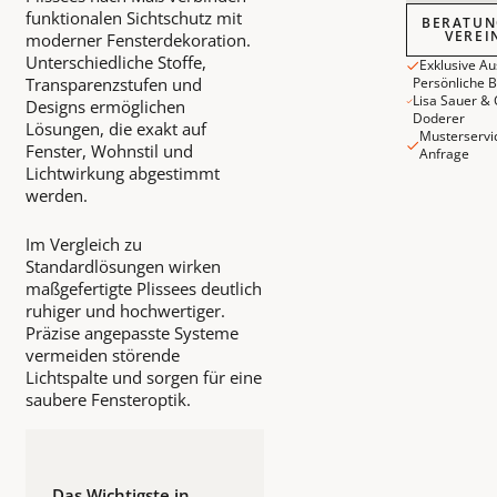
Beratungst
funktionalen Sichtschutz mit
BERATUN
VEREI
moderner Fensterdekoration.
Unterschiedliche Stoffe,
Exklusive A
Transparenzstufen und
Persönliche 
Lisa Sauer & 
Designs ermöglichen
Doderer
Lösungen, die exakt auf
Musterservi
Fenster, Wohnstil und
Anfrage
Lichtwirkung abgestimmt
werden.
Im Vergleich zu
Standardlösungen wirken
maßgefertigte Plissees deutlich
ruhiger und hochwertiger.
Präzise angepasste Systeme
vermeiden störende
Lichtspalte und sorgen für eine
saubere Fensteroptik.
Das Wichtigste in