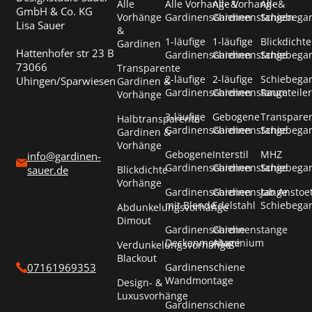
Alle
Alle Vorhang- &
Alle Vorhang- &
Alle
GmbH & Co. KG
Vorhänge
Gardinenschienen
Gardinenstangen
Schiebega
Lisa Sauer
&
1-läufige
1-läufige
Blickdichte
Gardinen
Hattenhofer str 23 B
Gardinenschienen
Gardinenstange
Schiebega
73066
Transparente
2-läufige
2-läufige
Schiebega
Uhingen/Sparwiesen
Gardinen &
Gardinenschienen
Gardinenstange
Raumteiler
Vorhänge
3-läufige
Gebogene
Transpare
Halbtransparente
Gardinenschienen
Gardinenstange
Schiebega
Gardinen &
Vorhänge
Gebogene
Interstil
MHZ
info@gardinen-
Gardinenschienen
Gardinenstange
Schiebega
Blickdichte
sauer.de
Vorhänge
Gardinenschienen
Gardinenstange
Jab Anstoe
mit Blende
Edelstahl
Schiebega
Abdunkelungsvorhänge
Dimout
Gardinenschiene
Gardinenstange
Deckenmontage
Aluminium
Verdunkelungsvorhänge
Blackout
Gardinenschiene
07161969353
Wandmontage
Design- &
Luxusvorhänge
Gardinenschiene