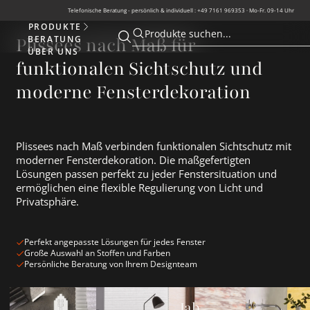
Telefonische Beratung - persönlich & individuell : +49 7161 969353 · Mo-Fr. 09-14 Uhr
PRODUKTE
Produkte
Produkte suchen...
BERATUNG
Plissees nach Maß für
Suche öffnen
Suche öffnen
ÜBER UNS
funktionalen Sichtschutz und
moderne Fensterdekoration
Plissees nach Maß verbinden funktionalen Sichtschutz mit
moderner Fensterdekoration. Die maßgefertigten
Lösungen passen perfekt zu jeder Fenstersituation und
ermöglichen eine flexible Regulierung von Licht und
Privatsphäre.
Perfekt angepasste Lösungen für jedes Fenster
Große Auswahl an Stoffen und Farben
Persönliche Beratung von Ihrem Designteam
Plissee Neuheiten ansehen
Beige Plissees ansehen
Jab Anstoetz Plissees ansehen
Wabenplissee
Jab