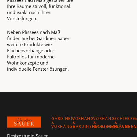
Plissees nach Maß gestalten Sie
Ihre Räume stilvoll, funktional
und exakt nach Ihren
Vorstellungen.
Neben Plissees nach Maß
finden Sie bei Gardinen Sauer
weitere Produkte wie
Flächenvorhänge oder
Faltrollos für moderne
Wohnkonzepte und
individuelle Fensterlösungen.
Footer
GARDINEN
VORHANG-
VORHANG-
SCHIEBEG
&
&
&
&
VORHÄNGE
GARDINENSCHIENEN
GARDINENSTANGEN
FLÄCHEN
Designstudio Sauer