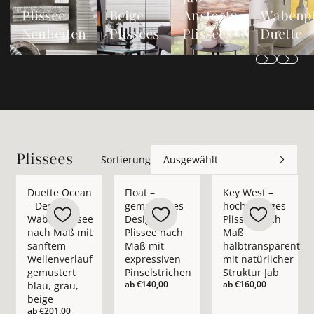
Plissee
Beige
Anstoetz
Wabenpl
Neuheiten
Plissees
Plissees
Duette
Plissees
Sortierung
Ausgewählt
Mehr Details zu Duette Ocean – Design-Wabenplissee nach Ma
Mehr Details zu Float – gemustertes Desi
Mehr Details zu Key 
Duette Ocean
Float –
Key West –
– Design-
gemustertes
hochwertiges
Wabenplissee
Design-
Plissee nach
nach Maß mit
Plissee nach
Maß
sanftem
Maß mit
halbtransparent
Wellenverlauf
expressiven
mit natürlicher
gemustert
Pinselstrichen
Struktur Jab
ab
€140,00
ab
€160,00
blau, grau,
beige
ab
€201,00