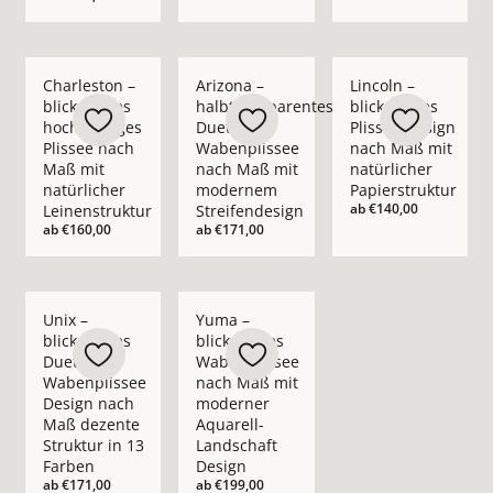
Mehr Details zu Charleston – blickdichtes hochwertiges Pliss
Mehr Details zu Arizona – halbtranspar
Mehr Details zu Linco
Charleston –
Arizona –
Lincoln –
blickdichtes
halbtransparentes
blickdichtes
hochwertiges
Duette®
Plissee Design
Plissee nach
Wabenplissee
nach Maß mit
Maß mit
nach Maß mit
natürlicher
natürlicher
modernem
Papierstruktur
ab
€140,00
Leinenstruktur
Streifendesign
ab
€160,00
ab
€171,00
Mehr Details zu Unix – blickdichtes Duette® Wabenplissee D
Mehr Details zu Yuma – blickdichtes Wa
Unix –
Yuma –
blickdichtes
blickdichtes
Duette®
Wabenplissee
Wabenplissee
nach Maß mit
Design nach
moderner
Maß dezente
Aquarell-
Struktur in 13
Landschaft
Farben
Design
ab
€171,00
ab
€199,00