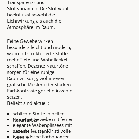
Transparenz- und
Stoffvarianten. Die Stoffwahl
beeinflusst sowohl die
Lichtwirkung als auch die
Atmosphäre im Raum.
Feine Gewebe wirken
besonders leicht und modern,
während strukturierte Stoffe
mehr Tiefe und Wohnlichkeit
schaffen. Dezente Naturtöne
sorgen für eine ruhige
Raumwirkung, wohingegen
grafische Muster oder stärkere
Farbkontraste gezielte Akzente
setzen.
Beliebt sind aktuell:
schlichte Stoffe in hellen
moderne Gewebe mit feiner
Naturfarben
elegante Wabenplissees mit
Struktur
dezente Muster für stilvolle
wohnlicher Optik
harmonische Farbnuancen
Akzente