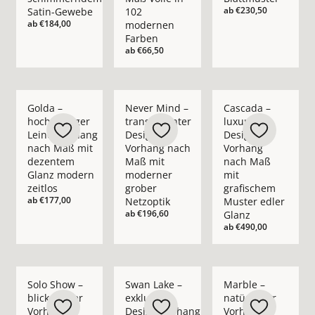
ab
€230,50
Satin-Gewebe
102
ab
€184,00
modernen
Farben
ab
€66,50
Mehr Details zu Golda – hochwertiger Leinenvorhang nach M
Mehr Details zu Never Mind – transpare
Mehr Details zu Casc
Golda –
Never Mind –
Cascada –
hochwertiger
transparenter
luxuriöser
Leinenvorhang
Design-
Design-
nach Maß mit
Vorhang nach
Vorhang
dezentem
Maß mit
nach Maß
Glanz modern
moderner
mit
zeitlos
grober
grafischem
ab
€177,00
Netzoptik
Muster edler
ab
€196,60
Glanz
ab
€490,00
Mehr Details zu Solo Show – blickdichter Vorhang nach Maß i
Mehr Details zu Swan Lake – exklusiver 
Mehr Details zu Marb
Solo Show –
Swan Lake –
Marble –
blickdichter
exklusiver
natürlicher
Vorhang
Design-Vorhang
Vorhang