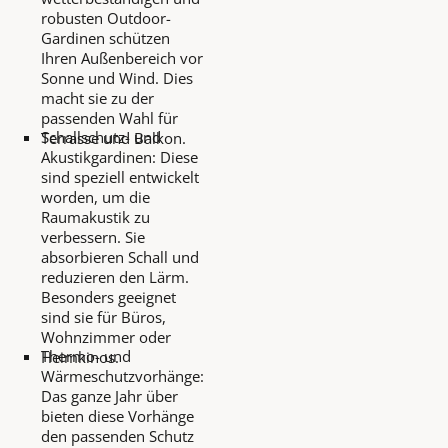
robusten Outdoor-
Gardinen schützen
Ihren Außenbereich vor
Sonne und Wind. Dies
macht sie zu der
passenden Wahl für
Schallschutz- und
Terrasse und Balkon.
Akustikgardinen: Diese
sind speziell entwickelt
worden, um die
Raumakustik zu
verbessern. Sie
absorbieren Schall und
reduzieren den Lärm.
Besonders geeignet
sind sie für Büros,
Wohnzimmer oder
Thermo- und
Heimkinos.
Wärmeschutzvorhänge:
Das ganze Jahr über
bieten diese Vorhänge
den passenden Schutz