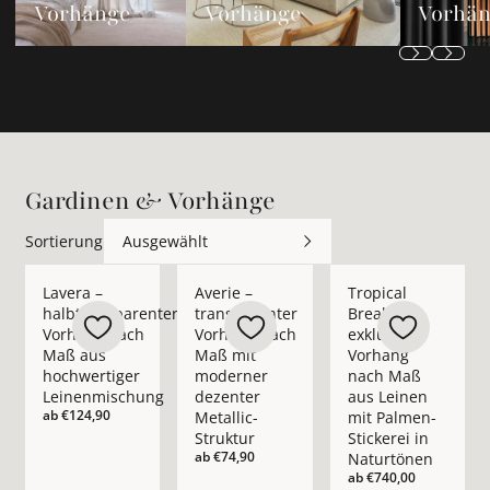
Vorhänge
Vorhänge
Vorhä
Gardinen & Vorhänge
Sortierung
Ausgewählt
Mehr Details zu Lavera – halbtransparenter Vorhang nach M
Mehr Details zu Averie – transparenter 
Mehr Details zu Trop
Lavera –
Averie –
Tropical
halbtransparenter
transparenter
Break –
Vorhang nach
Vorhang nach
exklusiver
Maß aus
Maß mit
Vorhang
hochwertiger
moderner
nach Maß
Leinenmischung
dezenter
aus Leinen
ab
€124,90
Metallic-
mit Palmen-
Struktur
Stickerei in
ab
€74,90
Naturtönen
ab
€740,00