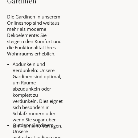
Gardinen
Die Gardinen in unserem
Onlineshop sind weitaus
mehr als moderne
Dekoelemente: Sie
steigern den Komfort und
die Funktionalität Ihres
Wohnraums erheblich.
Abdunkeln und
Verdunkeln: Unsere
Gardinen sind optimal,
um Räume
abzudunkeln oder
komplett zu
verdunkeln. Dies eignet
sich besonders in
Schlafzimmern oder
wenn Sie sogar über
Outdoor-Gardinen:
ein Heimkino verfügen.
Unsere
wetterbeständigen und