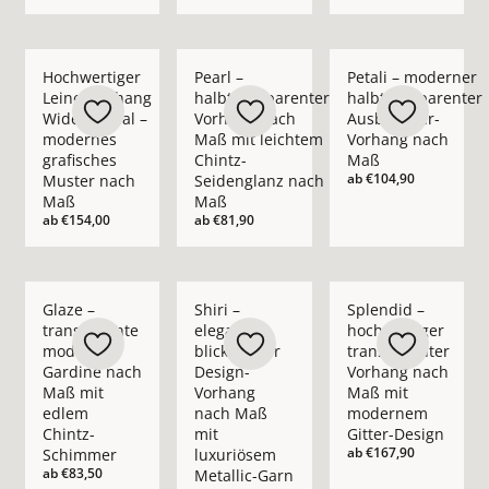
Mehr Details zu Hochwertiger Leinenvorhang Wide Appeal – 
Mehr Details zu Pearl – halbtransparent
Mehr Details zu Pet
Hochwertiger
Pearl –
Petali – moderner
Leinenvorhang
halbtransparenter
halbtransparenter
Wide Appeal –
Vorhang nach
Ausbrenner-
modernes
Maß mit leichtem
Vorhang nach
grafisches
Chintz-
Maß
ab
€104,90
Muster nach
Seidenglanz nach
Maß
Maß
ab
€154,00
ab
€81,90
Mehr Details zu Glaze – transparente moderne Gardine nach
Mehr Details zu Shiri – eleganter blickd
Mehr Details zu Spl
Glaze –
Shiri –
Splendid –
transparente
eleganter
hochwertiger
moderne
blickdichter
transparenter
Gardine nach
Design-
Vorhang nach
Maß mit
Vorhang
Maß mit
edlem
nach Maß
modernem
Chintz-
mit
Gitter-Design
ab
€167,90
Schimmer
luxuriösem
ab
€83,50
Metallic-Garn