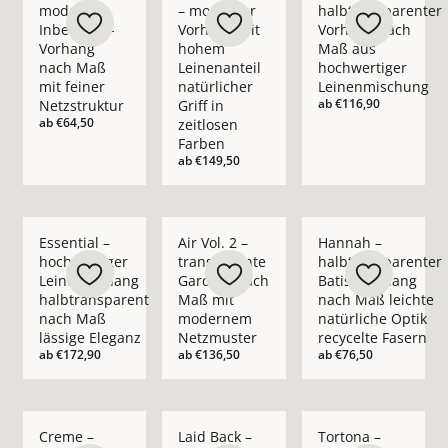
moderner
– moderner
halbtransparenter
Inbetween-
Vorhang mit
Vorhang nach
Vorhang
hohem
Maß aus
nach Maß
Leinenanteil
hochwertiger
mit feiner
natürlicher
Leinenmischung
ab
€116,90
Netzstruktur
Griff in
ab
€64,50
zeitlosen
Farben
ab
€149,50
Mehr Details zu Essential – hochwertiger Leinenvorhang halb
Mehr Details zu Air Vol. 2 – transpare
Mehr Details zu Hann
Essential –
Air Vol. 2 –
Hannah –
hochwertiger
transparente
halbtransparenter
Leinenvorhang
Gardine nach
Batist-Vorhang
halbtransparent
Maß mit
nach Maß leichte
nach Maß
modernem
natürliche Optik
lässige Eleganz
Netzmuster
recycelte Fasern
ab
€172,90
ab
€136,50
ab
€76,50
Mehr Details zu Creme – blickdichter moderner Vorhang nach
Mehr Details zu Laid Back – blickdichte
Mehr Details zu Tort
Creme –
Laid Back –
Tortona –