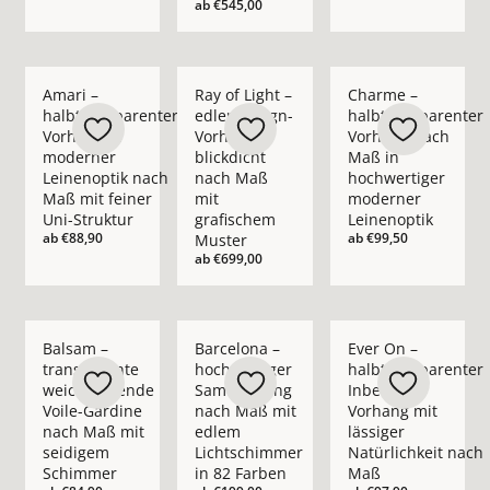
ab
€545,00
Mehr Details zu Amari – halbtransparenter Vorhang in moder
Mehr Details zu Ray of Light – edler Des
Mehr Details zu Cha
Amari –
Ray of Light –
Charme –
halbtransparenter
edler Design-
halbtransparenter
Vorhang in
Vorhang
Vorhang nach
moderner
blickdicht
Maß in
Leinenoptik nach
nach Maß
hochwertiger
Maß mit feiner
mit
moderner
Uni-Struktur
grafischem
Leinenoptik
ab
€88,90
ab
€99,50
Muster
ab
€699,00
Mehr Details zu Balsam – transparente weichfließende Voil
Mehr Details zu Barcelona – hochwertig
Mehr Details zu Ever
Balsam –
Barcelona –
Ever On –
transparente
hochwertiger
halbtransparenter
weichfließende
Samtvorhang
Inbetween
Voile-Gardine
nach Maß mit
Vorhang mit
nach Maß mit
edlem
lässiger
seidigem
Lichtschimmer
Natürlichkeit nach
Schimmer
in 82 Farben
Maß