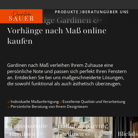
PRODUKTE
BERATUNG
ÜBER UNS
Produkte
Hochwertige Gardinen &
Vorhänge nach Maß online
kaufen
Gardinen nach Maß verleihen Ihrem Zuhause eine
persönliche Note und passen sich perfekt Ihren Fenstern
an. Entdecken Sie bei uns maßgeschneiderte Lösungen,
die sowohl funktional als auch ästhetisch überzeugen.
Individuelle Maßanfertigung
Exzellente Qualität und Verarbeitung
Persönliche Beratung von Ihrem Designteam
Transparente Gardinen &amp; Vorhänge ansehen
Halbtransparente Gardinen &amp; Vorh
Blickdichte
Transparente
Halbtransparente
Gardinen &
Gardinen &
Blickdi