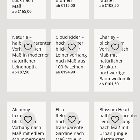
Look nach
Blumen
Muster
ab
€115,00
ab
€108,50
Maß
ab
€165,00
Mehr Details zu Naturia – halbtransparenter Vorhang nach M
Mehr Details zu Cloud Rider – hochwerti
Mehr Details zu Char
Naturia –
Cloud Rider –
Charley –
halbtransparenter
hochwertiger
blickdichter
Vorhang nach
blickdichter
Vorhang nach
Maß in moderner
Leinenvorhang
Maß mit
natürlicher
nach Maß aus
natürlicher
Leinenoptik
100 % Leinen
Struktur
ab
€87,50
ab
€194,90
hochwertige
Baumwolloptik
ab
€101,50
Mehr Details zu Alchemy – luxuriöser blickdichter Vorhan
Mehr Details zu Elsa Reloaded – hochwer
Mehr Details zu Blo
Alchemy –
Elsa
Blossom Heart –
luxuriöser
Reloaded –
halbtransparenter
blickdichter
hochwertige
Leinenvorhang
Vorhang nach
transparente
nach Maß mit
Maß mit edlem
Gardine nach
Urban-Jungle-
schimmerndem
Maß Voile in
Blattmuster