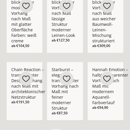
blickdichter
blickdichter
blickdichter
moderner
Vorhang
Vorhang
Vorhang
nach Maß
nach Maß
nach Maß
lässige
aus weicher
mit glatter
Struktur
Baumwoll-
Oberfläche
moderner
Leinen-
Farben: weiß
Leinen-Look
Mischung
ab
€127,50
creme
strukturiert
ab
€104,50
ab
€309,00
Mehr Details zu Chain Reaction – transparenter Design-Vorha
Mehr Details zu Starburst – eleganter t
Mehr Details zu Han
Chain Reaction –
Starburst –
Hannah Emotion –
transparenter
eleganter
halbtransparenter
Design-Vorhang
transparenter
Vorhang nach
nach Maß mit
Vorhang nach
Maß mit
architektonischer
Maß mit
modernem
Netzstruktur
feiner
Aquarell-
ab
€191,50
moderner
Farbverlauf
ab
€94,90
Struktur
ab
€87,50