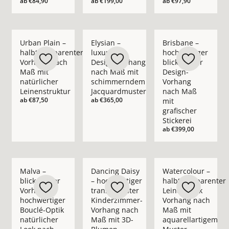
ab
€84,90
ab
€199,00
ab
€97,90
Mehr Details zu Urban Plain – halbtransparenter Vorhang nac
Mehr Details zu Elysian – luxuriöser D
Mehr Details zu Bris
Urban Plain –
Elysian –
Brisbane –
halbtransparenter
luxuriöser
hochwertiger
Vorhang nach
Design-Vorhang
blickdichter
Maß mit
nach Maß mit
Design-
natürlicher
schimmerndem
Vorhang
Leinenstruktur
Jacquardmuster
nach Maß
ab
€87,50
ab
€365,00
mit
grafischer
Stickerei
ab
€399,00
Mehr Details zu Malva – blickdichter Vorhang in hochwertige
Mehr Details zu Dancing Daisy – hochwe
Mehr Details zu Wate
Malva –
Dancing Daisy
Watercolour –
blickdichter
– hochwertiger
halbtransparenter
Vorhang in
transparenter
Leinenoptik
hochwertiger
Kinderzimmer-
Vorhang nach
Bouclé-Optik
Vorhang nach
Maß mit
natürlicher
Maß mit 3D-
aquarellartigem