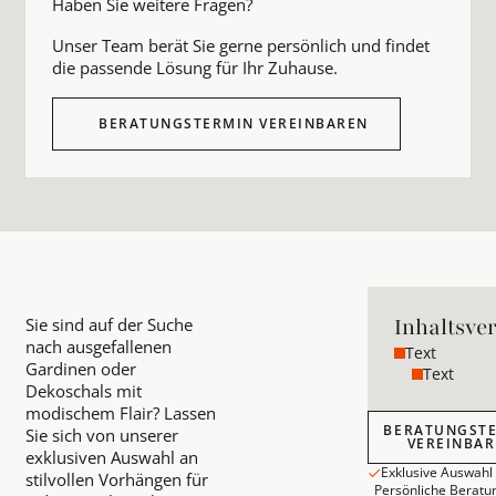
Haben Sie weitere Fragen?
Unser Team berät Sie gerne persönlich und findet
die passende Lösung für Ihr Zuhause.
BERATUNGSTERMIN VEREINBAREN
Inhaltsve
Sie sind auf der Suche
nach ausgefallenen
Text
Gardinen oder
Text
Dekoschals mit
modischem Flair? Lassen
Beratungstermin
BERATUNGST
Sie sich von unserer
VEREINBA
exklusiven Auswahl an
Exklusive Auswahl
stilvollen Vorhängen für
Persönliche Beratu