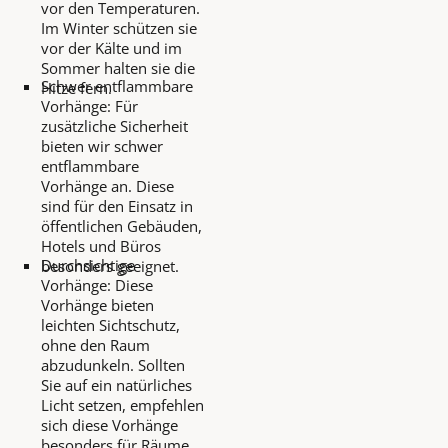
vor den Temperaturen.
Im Winter schützen sie
vor der Kälte und im
Sommer halten sie die
Schwer entflammbare
Hitze fern.
Vorhänge: Für
zusätzliche Sicherheit
bieten wir schwer
entflammbare
Vorhänge an. Diese
sind für den Einsatz in
öffentlichen Gebäuden,
Hotels und Büros
Durchsichtige
besonders geeignet.
Vorhänge: Diese
Vorhänge bieten
leichten Sichtschutz,
ohne den Raum
abzudunkeln. Sollten
Sie auf ein natürliches
Licht setzen, empfehlen
sich diese Vorhänge
besonders für Räume