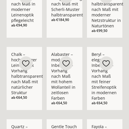
nach Maß in
nach Maß mit
halbtransparent
moderner
Scherli-Muster
nach Maß mit
Leinenoptik
halbtransparent
moderner
ab
€184,90
pflegeleicht
Netzstruktur in
ab
€94,90
Naturtönen
ab
€99,50
Mehr Details zu Chalk – hochwertiger Leinenoptik Vorhang ha
Mehr Details zu Alabaster – moderner In
Mehr Details zu Bery
Chalk –
Alabaster –
Beryl –
hochwertiger
moderner
eleganter
Leinenoptik
Inbetween-
Inbetween-
Vorhang
Vorhang
Vorhang
halbtransparent
nach Maß
nach Maß
nach Maß mit
mit hohem
mit feiner
natürlicher
Wollanteil in
Streifenoptik
Struktur
zeitlosen
in modernen
ab
€64,50
Farben
Farben
ab
€64,50
ab
€64,50
Mehr Details zu Quartz – moderner Inbetween-Vorhang nach 
Mehr Details zu Gentle Touch – moderner 
Mehr Details zu Fay
Quartz –
Gentle Touch
Fayola –