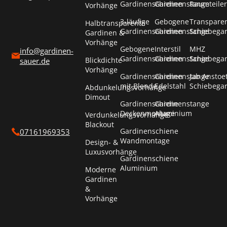
Gardinenschienen
Gardinenstange
Raumteiler
Vorhänge
3-läufige
Gebogene
Transpare
Halbtransparente
Gardinenschienen
Gardinenstange
Schiebega
Gardinen &
Vorhänge
Gebogene
Interstil
MHZ
info@gardinen-
Gardinenschienen
Gardinenstange
Schiebega
Blickdichte
sauer.de
Vorhänge
Gardinenschienen
Gardinenstange
Jab Anstoe
mit Blende
Edelstahl
Schiebega
Abdunkelungsvorhänge
Dimout
Gardinenschiene
Gardinenstange
Deckenmontage
Aluminium
Verdunkelungsvorhänge
Blackout
Gardinenschiene
07161969353
Wandmontage
Design- &
Luxusvorhänge
Gardinenschiene
Aluminium
Moderne
Gardinen
&
Vorhänge