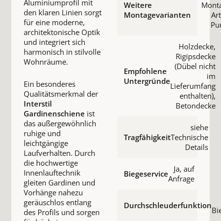
Aluminiumprofil mit
Weitere
Monta
den klaren Linien sorgt
Montagevarianten
Art
für eine moderne,
Pu
architektonische Optik
und integriert sich
Holzdecke,
harmonisch in stilvolle
Rigipsdecke
Wohnräume.
(Dübel nicht
Empfohlene
im
Untergründe
Ein besonderes
Lieferumfang
Qualitätsmerkmal der
enthalten),
Interstil
Betondecke
Gardinenschiene
ist
das außergewöhnlich
siehe
ruhige und
Tragfähigkeit
Technische
leichtgängige
Details
Laufverhalten. Durch
die hochwertige
Ja, auf
Innenlauftechnik
Biegeservice
Anfrage
gleiten Gardinen und
Vorhänge nahezu
geräuschlos entlang
Durchschleuderfunktion
Bi
des Profils und sorgen