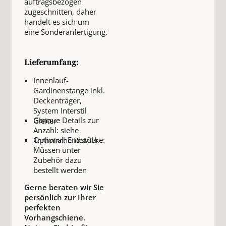
auftragsbezogen
zugeschnitten, daher
handelt es sich um
eine Sonderanfertigung.
Lieferumfang:
Innenlauf-
Gardinenstange inkl.
Deckenträger,
System Interstil
Genaue Details zur
Gleiter
Anzahl: siehe
Optional: Endstücke:
Technische Details
Müssen unter
Zubehör dazu
bestellt werden
Gerne beraten wir Sie
persönlich zur Ihrer
perfekten
Vorhangschiene.