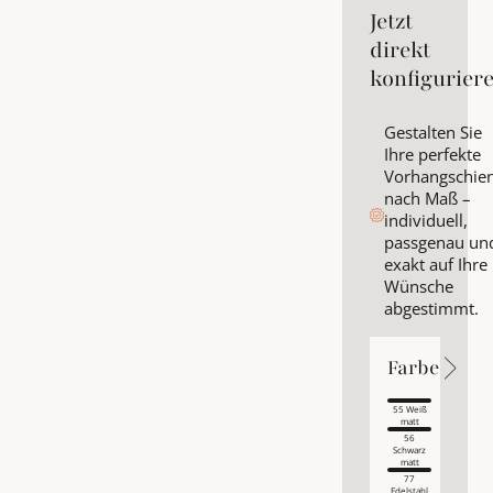
Jetzt
direkt
konfigurier
Gestalten Sie
Ihre perfekte
Vorhangschie
nach Maß –
individuell,
passgenau un
exakt auf Ihre
Wünsche
abgestimmt.
Farbe
Farbe
Farbe
55 Weiß
matt
56
Schwarz
matt
77
Edelstahl