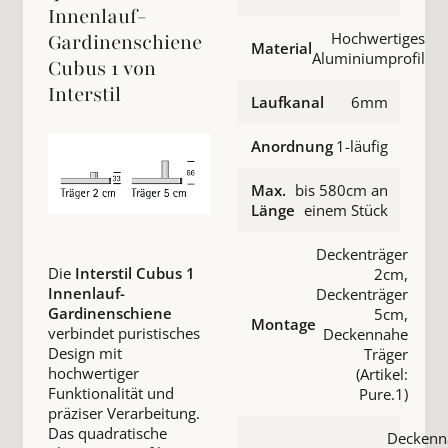
Innenlauf-
Hochwertiges
Gardinenschiene
Material
Aluminiumprofil
Cubus 1 von
Interstil
Laufkanal
6mm
Anordnung
1-läufig
Max.
bis 580cm an
Länge
einem Stück
Deckenträger
Die
Interstil Cubus 1
2cm,
Innenlauf-
Deckenträger
Gardinenschiene
5cm,
Montage
verbindet puristisches
Deckennahe
Design mit
Träger
hochwertiger
(Artikel:
Funktionalität und
Pure.1)
präziser Verarbeitung.
Das quadratische
Deckenn