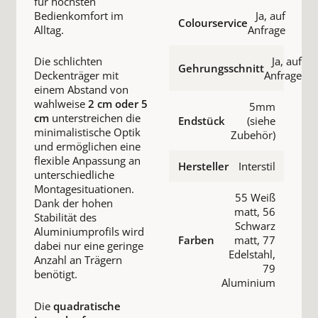
für höchsten
Bedienkomfort im
Ja, auf
Colourservice
Alltag.
Anfrage
Die schlichten
Ja, auf
Gehrungsschnitt
Deckenträger mit
Anfrage
einem Abstand von
wahlweise
2 cm oder 5
5mm
cm
unterstreichen die
Endstück
(siehe
minimalistische Optik
Zubehör)
und ermöglichen eine
flexible Anpassung an
Hersteller
Interstil
unterschiedliche
Montagesituationen.
55 Weiß
Dank der hohen
matt, 56
Stabilität des
Schwarz
Aluminiumprofils wird
Farben
matt, 77
dabei nur eine geringe
Edelstahl,
Anzahl an Trägern
79
benötigt.
Aluminium
Die
quadratische