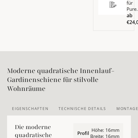
für
Pure
ab
€24,
Moderne quadratische Innenlauf-
Gardinenschiene für stilvolle
Wohnräume
EIGENSCHAFTEN
TECHNISCHE DETAILS
MONTAGE
Die moderne
Höhe: 16mm
Profil
quadratische
Breite: 16mm