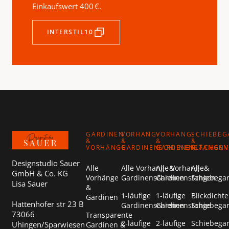
Einkaufswert 400 €.
INTERSTIL10
Footer
GARDINEN
VORHANG-
VORHANG-
SCHIEBEG
&
&
&
&
VORHÄNGE
GARDINENSCHIENEN
GARDINENSTANGEN
FLÄCHEN
Designstudio Sauer
Alle
Alle Vorhang- &
Alle Vorhang- &
Alle
GmbH & Co. KG
Vorhänge
Gardinenschienen
Gardinenstangen
Schiebega
Lisa Sauer
&
1-läufige
1-läufige
Blickdichte
Gardinen
Hattenhofer str 23 B
Gardinenschienen
Gardinenstange
Schiebega
73066
Transparente
2-läufige
2-läufige
Schiebega
Uhingen/Sparwiesen
Gardinen &