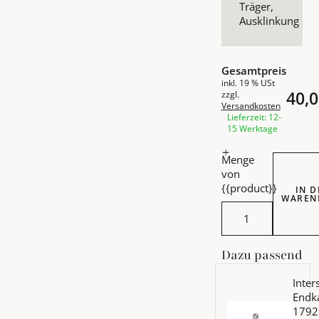
Träger,
Ausklinkung
Gesamtpreis
inkl. 19 % USt
40,0
zzgl.
Versandkosten
Lieferzeit: 12-
15 Werktage
Menge
von
{{product}}
IN 
WAREN
Intersti
Dazu passend
Mehr Details zu Inte
Inters
Endk
1792