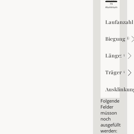
79
Aluminium
Laufanzahl
Laufanzahl
Biegung
Biegung
Länge:
Länge:
Träger
Träger
Ausklinkun
Ausklinkung
Folgende
Felder
müsson
noch
ausgefüllt
werden: