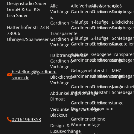
Designstudio Sauer
Alle
Alle Vorhang- &
Alle Vorhang- &
Alle
GmbH & Co. KG
Vorhänge
Gardinenschienen
Gardinenstangen
Schiebega
Lisa Sauer
&
1-läufige
1-läufige
Blickdichte
Gardinen
Hattenhofer str 23 B
Gardinenschienen
Gardinenstange
Schiebega
73066
Transparente
2-läufige
2-läufige
Schiebega
Uhingen/Sparwiesen
Gardinen &
Gardinenschienen
Gardinenstange
Raumteiler
Vorhänge
3-läufige
Gebogene
Transpare
Halbtransparente
Gardinenschienen
Gardinenstange
Schiebega
Gardinen &
Vorhänge
Gebogene
Interstil
MHZ
bestellung@gardinen-
Gardinenschienen
Gardinenstange
Schiebega
Blickdichte
sauer.de
Vorhänge
Gardinenschienen
Gardinenstange
Jab Anstoe
mit Blende
Edelstahl
Schiebega
Abdunkelungsvorhänge
Dimout
Gardinenschiene
Gardinenstange
Deckenmontage
Aluminium
Verdunkelungsvorhänge
Blackout
Gardinenschiene
07161969353
Wandmontage
Design- &
Luxusvorhänge