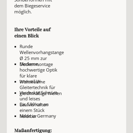
dem Biegeservice
möglich.
Ihre Vorteile auf
einen Blick
Runde
Wellenvorhangstange
Ø 25 mm zur
Moderne,
Deckenmontage
hochwertige Optik
für klare
Interstil W-
Wohnräume
Gleitertechnik für
Verdeckte Schnüre
gleichmäßige Wellen
und leises
Bis 580 cm an
Laufverhalten
einem Stück
Made in Germany
lieferbar
Maßanfertigung: