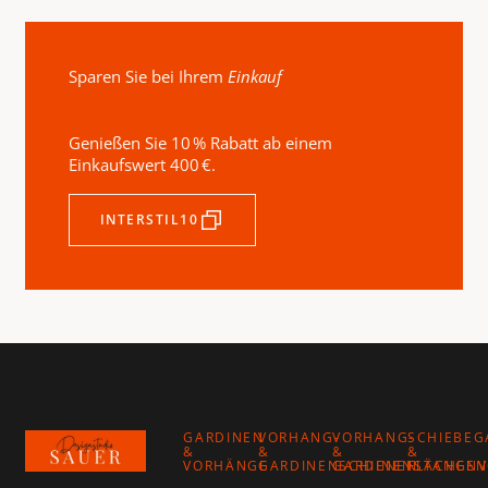
Sparen Sie bei Ihrem
Einkauf
Genießen Sie 10 % Rabatt ab einem
Einkaufswert 400 €.
INTERSTIL10
Footer
GARDINEN
VORHANG-
VORHANG-
SCHIEBEG
&
&
&
&
VORHÄNGE
GARDINENSCHIENEN
GARDINENSTANGEN
FLÄCHEN