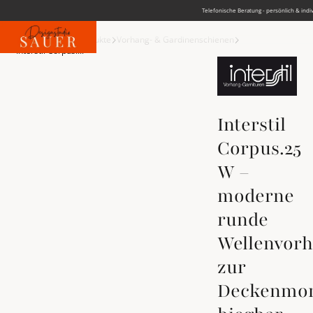
Telefonische Beratung - persönlich & indi
PRODUKTE
BERATUNG
ÜBER UNS
Produkte
Startseite
Alle Produkte
Vorhang- & Gardinenschienen
Interstil Corpus....
Interstil
Corpus.25
W –
moderne
runde
Wellenvorh
zur
Deckenmon