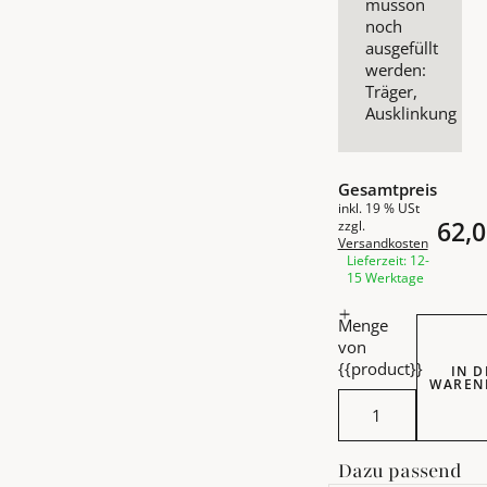
müsson
noch
ausgefüllt
werden:
Träger,
Ausklinkung
Gesamtpreis
inkl. 19 % USt
62,0
zzgl.
Versandkosten
Lieferzeit: 12-
15 Werktage
Menge
von
{{product}}
IN 
WAREN
Intersti
Dazu passend