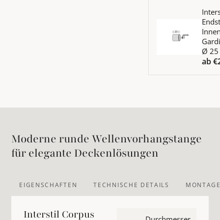
Mehr Details zu Inte
Inters
Endst
Innen
Gard
Ø 2
ab
€
Moderne runde Wellenvorhangstange
für elegante Deckenlösungen
EIGENSCHAFTEN
TECHNISCHE DETAILS
MONTAGE
Interstil Corpus
Durchmesser