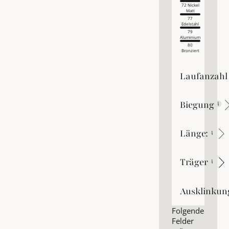
72 Nickel
Matt
77
Edelstahl
79
Aluminium
80
Bronziert
Laufanzahl
Laufanzahl
Biegung
Biegung
Länge:
Länge:
Träger
Träger
Ausklinkun
Ausklinkung
Folgende
Felder