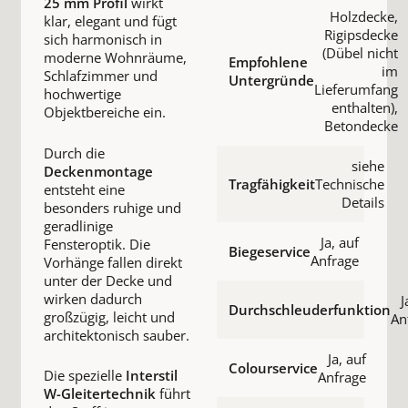
25 mm Profil
wirkt
Holzdecke,
klar, elegant und fügt
Rigipsdecke
sich harmonisch in
(Dübel nicht
moderne Wohnräume,
Empfohlene
im
Schlafzimmer und
Untergründe
Lieferumfang
hochwertige
enthalten),
Objektbereiche ein.
Betondecke
Durch die
siehe
Deckenmontage
Tragfähigkeit
Technische
entsteht eine
Details
besonders ruhige und
geradlinige
Ja, auf
Fensteroptik. Die
Biegeservice
Anfrage
Vorhänge fallen direkt
unter der Decke und
wirken dadurch
J
Durchschleuderfunktion
großzügig, leicht und
An
architektonisch sauber.
Ja, auf
Colourservice
Die spezielle
Interstil
Anfrage
W-Gleitertechnik
führt