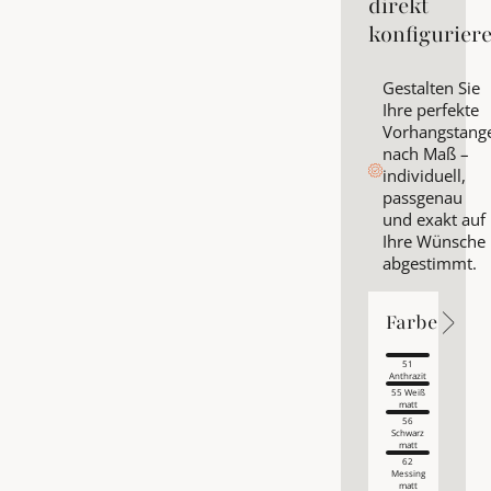
direkt
konfigurier
Gestalten Sie
Ihre perfekte
Vorhangstang
nach Maß –
individuell,
passgenau
und exakt auf
Ihre Wünsche
abgestimmt.
Farbe
Farbe
Farbe
51
Anthrazit
55 Weiß
matt
56
Schwarz
matt
62
Messing
matt