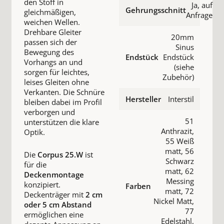
den Stoff in
Ja, auf
Gehrungsschnitt
gleichmäßigen,
Anfrage
weichen Wellen.
Drehbare Gleiter
20mm
passen sich der
Sinus
Bewegung des
Endstück
Endstück
Vorhangs an und
(siehe
sorgen für leichtes,
Zubehör)
leises Gleiten ohne
Verkanten. Die Schnüre
Hersteller
Interstil
bleiben dabei im Profil
verborgen und
51
unterstützen die klare
Anthrazit,
Optik.
55 Weiß
matt, 56
Die
Corpus 25.W
ist
Schwarz
für die
matt, 62
Deckenmontage
Messing
konzipiert.
Farben
matt, 72
Deckenträger mit
2 cm
Nickel Matt,
oder 5 cm Abstand
77
ermöglichen eine
Edelstahl,