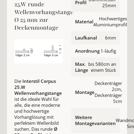
Profil
25.W runde
25mm
Wellenvorhangstange
Hochwertiges
Ø 25 mm zur
Material
Aluminiumprofil
Deckenmontage
Laufkanal
6mm
Anordnung
1-läufig
Max.
bis 580cm an
Länge
einem Stück
Die
Interstil Corpus
Deckenträger
25.W
2cm,
Montage
Wellenvorhangstange
Deckenträger
ist die ideale Wahl für
5cm
alle, die eine moderne
und hochwertige
Vorhanglösung mit
Weitere
Wandmon
perfektem Wellenbild
Montagevarianten
Sin
suchen. Das runde
Ø