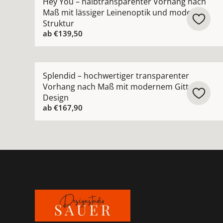
Hey You – halbtransparenter Vorhang nach
Maß mit lässiger Leinenoptik und moderner
Struktur
ab
€139,50
Mehr Details zu Splendid – hochwertiger trans
Splendid – hochwertiger transparenter
Vorhang nach Maß mit modernem Gitter-
Design
ab
€167,90
Footer