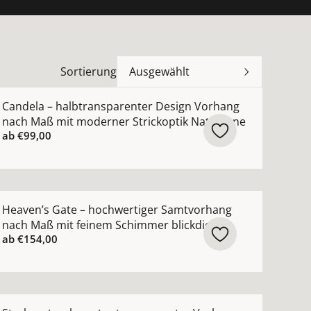
Sortierung
Ausgewählt
aturtönen ansehen
-Vorhang nach Maß mit modernem Gitter Muster ansehen
ehr Details zu Candela – halbtransparenter Design Vorh
Candela – halbtransparenter Design Vorhang
nach Maß mit moderner Strickoptik Naturtöne
ab
€99,00
arent ansehen
rhang nach Maß mit Metallic-Foilprint Leinen Baumwolle a
ehr Details zu Heaven’s Gate – hochwertiger Samtvorhan
Heaven’s Gate – hochwertiger Samtvorhang
nach Maß mit feinem Schimmer blickdicht
ab
€154,00
truktur ansehen
 Gardine nach Maß mit metallischem Schimmer ansehen
ehr Details zu Starburst – eleganter transparenter Vorh