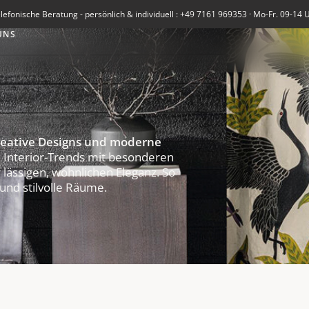
lefonische Beratung - persönlich & individuell : +49 7161 969353 · Mo-Fr. 09-14 
UNS
kreative Designs und moderne
e Interior-Trends mit besonderen
lässigen, wohnlichen Eleganz. So
 und stilvolle Räume.