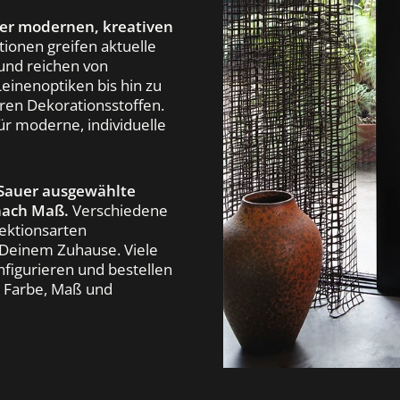
ner modernen, kreativen
tionen greifen aktuelle
 und reichen von
Leinenoptiken bis hin zu
ren Dekorationsstoffen.
ür moderne, individuelle
 Sauer ausgewählte
nach Maß.
Verschiedene
fektionsarten
 Deinem Zuhause. Viele
figurieren und bestellen
, Farbe, Maß und