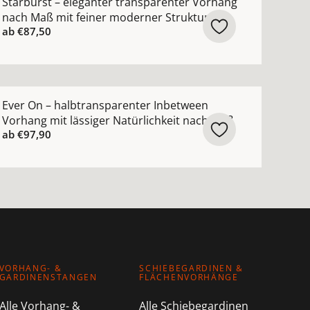
Starburst – eleganter transparenter Vorhang
nach Maß mit feiner moderner Struktur
ab
€87,50
nsehen
nach Maß aus Leinen mit Palmen-Stickerei in Naturtönen 
ehr Details zu Ever On – halbtransparenter Inbetween Vo
Ever On – halbtransparenter Inbetween
Vorhang mit lässiger Natürlichkeit nach Maß
ab
€97,90
VORHANG- &
SCHIEBEGARDINEN &
GARDINENSTANGEN
FLÄCHENVORHÄNGE
Alle Vorhang- &
Alle Schiebegardinen