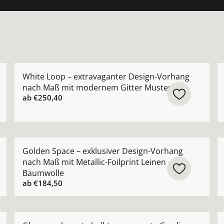
er Design Vorhang nach Maß in moderner Netzoptik in N
Mehr Details zu White Loop – extravaganter Design
M
White Loop – extravaganter Design-Vorhang
nach Maß mit modernem Gitter Muster
ab
€250,40
g nach Maß in moderner Netzoptik Architektur halbtransp
Mehr Details zu Golden Space – exklusiver Design-Vo
M
Golden Space – exklusiver Design-Vorhang
nach Maß mit Metallic-Foilprint Leinen
Baumwolle
ab
€184,50
rhang nach Maß mit lässiger Leinenoptik und moderner S
Mehr Details zu Glance – elegante halbtransparente
M