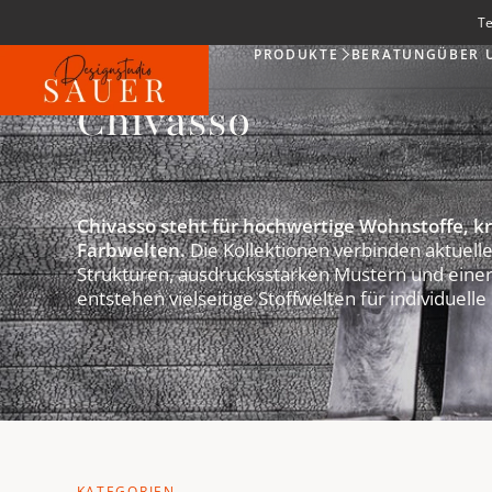
Te
PRODUKTE
BERATUNG
ÜBER 
Produkte
Chivasso
Chivasso steht für hochwertige Wohnstoffe, 
Farbwelten.
Die Kollektionen verbinden aktuell
Strukturen, ausdrucksstarken Mustern und einer 
entstehen vielseitige Stoffwelten für individuelle
KATEGORIEN