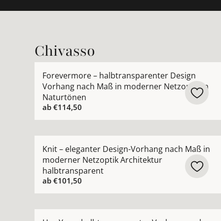
Chivasso
Mehr Details zu Forevermore – halbtransparent
Forevermore – halbtransparenter Design
Vorhang nach Maß in moderner Netzoptik in
Naturtönen
ab
€114,50
Mehr Details zu Knit – eleganter Design-Vorhan
Knit – eleganter Design-Vorhang nach Maß in
moderner Netzoptik Architektur
halbtransparent
ab
€101,50
Mehr Details zu Hey You – halbtransparenter Vo