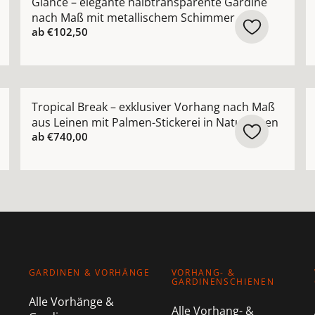
Glance – elegante halbtransparente Gardine
nach Maß mit metallischem Schimmer
ab
€102,50
parenter Vorhang nach Maß mit modernem Gitter-Design a
Mehr Details zu Tropical Break – exklusiver Vorhang 
M
Tropical Break – exklusiver Vorhang nach Maß
aus Leinen mit Palmen-Stickerei in Naturtönen
ab
€740,00
GARDINEN & VORHÄNGE
VORHANG- &
GARDINENSCHIENEN
Alle Vorhänge &
Alle Vorhang- &