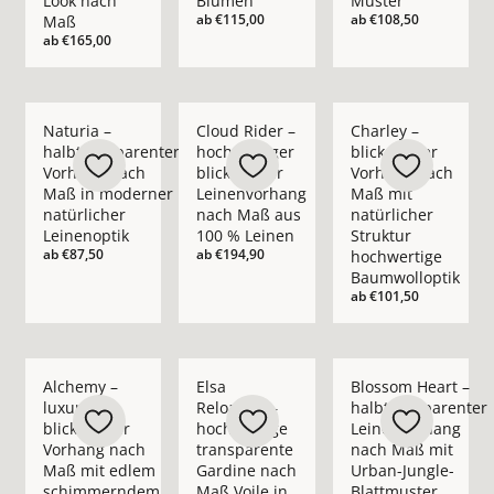
Look nach
Blumen
Muster
ab
€115,00
ab
€108,50
Maß
ab
€165,00
Mehr Details zu Naturia – halbtransparenter Vorhang nach M
Mehr Details zu Cloud Rider – hochwerti
Mehr Details zu Char
Naturia –
Cloud Rider –
Charley –
halbtransparenter
hochwertiger
blickdichter
Vorhang nach
blickdichter
Vorhang nach
Maß in moderner
Leinenvorhang
Maß mit
natürlicher
nach Maß aus
natürlicher
Leinenoptik
100 % Leinen
Struktur
ab
€87,50
ab
€194,90
hochwertige
Baumwolloptik
ab
€101,50
Mehr Details zu Alchemy – luxuriöser blickdichter Vorhan
Mehr Details zu Elsa Reloaded – hochwer
Mehr Details zu Blo
Alchemy –
Elsa
Blossom Heart –
luxuriöser
Reloaded –
halbtransparenter
blickdichter
hochwertige
Leinenvorhang
Vorhang nach
transparente
nach Maß mit
Maß mit edlem
Gardine nach
Urban-Jungle-
schimmerndem
Maß Voile in
Blattmuster