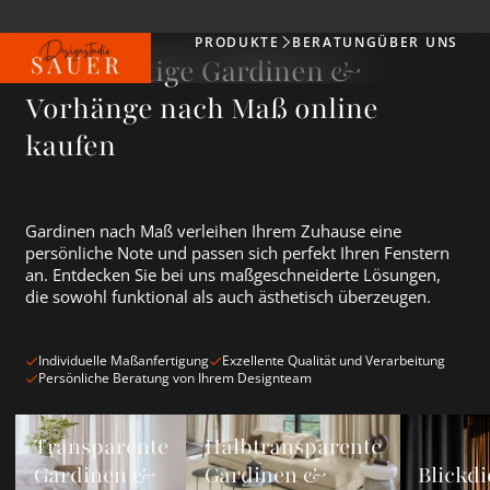
PRODUKTE
BERATUNG
ÜBER UNS
Produkte
Hochwertige Gardinen &
Vorhänge nach Maß online
kaufen
Gardinen nach Maß verleihen Ihrem Zuhause eine
persönliche Note und passen sich perfekt Ihren Fenstern
an. Entdecken Sie bei uns maßgeschneiderte Lösungen,
die sowohl funktional als auch ästhetisch überzeugen.
Individuelle Maßanfertigung
Exzellente Qualität und Verarbeitung
Persönliche Beratung von Ihrem Designteam
Transparente Gardinen &amp; Vorhänge ansehen
Halbtransparente Gardinen &amp; Vorh
Blickdichte
Transparente
Halbtransparente
Gardinen &
Gardinen &
Blickdi