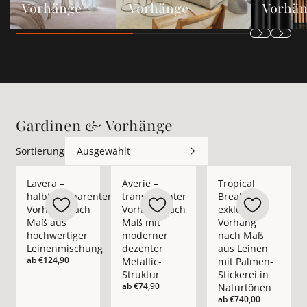
Vorhänge
Vorhänge
Vorhä
Gardinen & Vorhänge
Sortierung
Ausgewählt
Mehr Details zu Lavera – halbtransparenter Vorhang nach M
Mehr Details zu Averie – transparenter 
Mehr Details zu Trop
Lavera –
Averie –
Tropical
halbtransparenter
transparenter
Break –
Vorhang nach
Vorhang nach
exklusiver
Maß aus
Maß mit
Vorhang
hochwertiger
moderner
nach Maß
Leinenmischung
dezenter
aus Leinen
ab
€124,90
Metallic-
mit Palmen-
Struktur
Stickerei in
ab
€74,90
Naturtönen
ab
€740,00