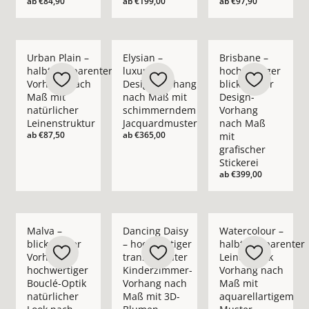
ab
€84,90
ab
€199,00
ab
€97,90
Mehr Details zu Urban Plain – halbtransparenter Vorhang nac
Mehr Details zu Elysian – luxuriöser D
Mehr Details zu Bris
Urban Plain –
Elysian –
Brisbane –
halbtransparenter
luxuriöser
hochwertiger
Vorhang nach
Design-Vorhang
blickdichter
Maß mit
nach Maß mit
Design-
natürlicher
schimmerndem
Vorhang
Leinenstruktur
Jacquardmuster
nach Maß
ab
€87,50
ab
€365,00
mit
grafischer
Stickerei
ab
€399,00
Mehr Details zu Malva – blickdichter Vorhang in hochwertige
Mehr Details zu Dancing Daisy – hochwe
Mehr Details zu Wate
Malva –
Dancing Daisy
Watercolour –
blickdichter
– hochwertiger
halbtransparenter
Vorhang in
transparenter
Leinenoptik
hochwertiger
Kinderzimmer-
Vorhang nach
Bouclé-Optik
Vorhang nach
Maß mit
natürlicher
Maß mit 3D-
aquarellartigem