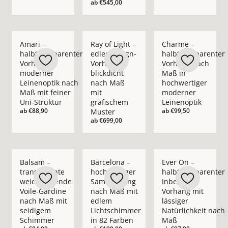
ab
€545,00
Mehr Details zu Amari – halbtransparenter Vorhang in moder
Mehr Details zu Ray of Light – edler Des
Mehr Details zu Cha
Amari –
Ray of Light –
Charme –
halbtransparenter
edler Design-
halbtransparenter
Vorhang in
Vorhang
Vorhang nach
moderner
blickdicht
Maß in
Leinenoptik nach
nach Maß
hochwertiger
Maß mit feiner
mit
moderner
Uni-Struktur
grafischem
Leinenoptik
ab
€88,90
ab
€99,50
Muster
ab
€699,00
Mehr Details zu Balsam – transparente weichfließende Voil
Mehr Details zu Barcelona – hochwertig
Mehr Details zu Ever
Balsam –
Barcelona –
Ever On –
transparente
hochwertiger
halbtransparenter
weichfließende
Samtvorhang
Inbetween
Voile-Gardine
nach Maß mit
Vorhang mit
nach Maß mit
edlem
lässiger
seidigem
Lichtschimmer
Natürlichkeit nach
Schimmer
in 82 Farben
Maß