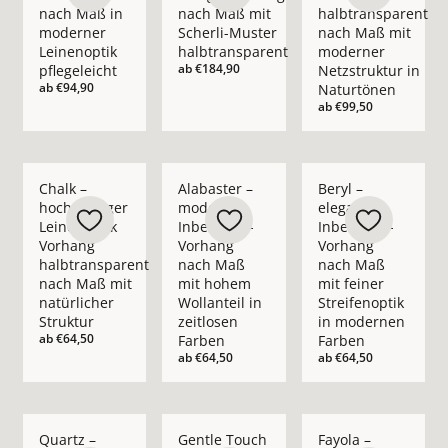
nach Maß in
nach Maß mit
halbtransparent
moderner
Scherli-Muster
nach Maß mit
Leinenoptik
halbtransparent
moderner
ab
€184,90
pflegeleicht
Netzstruktur in
ab
€94,90
Naturtönen
ab
€99,50
Mehr Details zu Chalk – hochwertiger Leinenoptik Vorhang ha
Mehr Details zu Alabaster – moderner In
Mehr Details zu Bery
Chalk –
Alabaster –
Beryl –
hochwertiger
moderner
eleganter
Leinenoptik
Inbetween-
Inbetween-
Vorhang
Vorhang
Vorhang
halbtransparent
nach Maß
nach Maß
nach Maß mit
mit hohem
mit feiner
natürlicher
Wollanteil in
Streifenoptik
Struktur
zeitlosen
in modernen
ab
€64,50
Farben
Farben
ab
€64,50
ab
€64,50
Mehr Details zu Quartz – moderner Inbetween-Vorhang nach 
Mehr Details zu Gentle Touch – moderner 
Mehr Details zu Fay
Quartz –
Gentle Touch
Fayola –