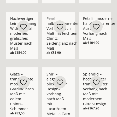
Mehr Details zu Hochwertiger Leinenvorhang Wide Appeal – 
Mehr Details zu Pearl – halbtransparent
Mehr Details zu Pet
Hochwertiger
Pearl –
Petali – moderner
Leinenvorhang
halbtransparenter
halbtransparenter
Wide Appeal –
Vorhang nach
Ausbrenner-
modernes
Maß mit leichtem
Vorhang nach
grafisches
Chintz-
Maß
ab
€104,90
Muster nach
Seidenglanz nach
Maß
Maß
ab
€154,00
ab
€81,90
Mehr Details zu Glaze – transparente moderne Gardine nach
Mehr Details zu Shiri – eleganter blickd
Mehr Details zu Spl
Glaze –
Shiri –
Splendid –
transparente
eleganter
hochwertiger
moderne
blickdichter
transparenter
Gardine nach
Design-
Vorhang nach
Maß mit
Vorhang
Maß mit
edlem
nach Maß
modernem
Chintz-
mit
Gitter-Design
ab
€167,90
Schimmer
luxuriösem
ab
€83,50
Metallic-Garn