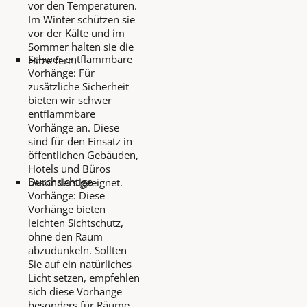
vor den Temperaturen.
Im Winter schützen sie
vor der Kälte und im
Sommer halten sie die
Schwer entflammbare
Hitze fern.
Vorhänge: Für
zusätzliche Sicherheit
bieten wir schwer
entflammbare
Vorhänge an. Diese
sind für den Einsatz in
öffentlichen Gebäuden,
Hotels und Büros
Durchsichtige
besonders geeignet.
Vorhänge: Diese
Vorhänge bieten
leichten Sichtschutz,
ohne den Raum
abzudunkeln. Sollten
Sie auf ein natürliches
Licht setzen, empfehlen
sich diese Vorhänge
besonders für Räume