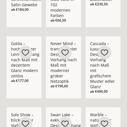
ab
€230,50
Satin-Gewebe
102
ab
€184,00
modernen
Farben
ab
€66,50
Mehr Details zu Golda – hochwertiger Leinenvorhang nach M
Mehr Details zu Never Mind – transpare
Mehr Details zu Casc
Golda –
Never Mind –
Cascada –
hochwertiger
transparenter
luxuriöser
Leinenvorhang
Design-
Design-
nach Maß mit
Vorhang nach
Vorhang
dezentem
Maß mit
nach Maß
Glanz modern
moderner
mit
zeitlos
grober
grafischem
ab
€177,00
Netzoptik
Muster edler
ab
€196,60
Glanz
ab
€490,00
Mehr Details zu Solo Show – blickdichter Vorhang nach Maß i
Mehr Details zu Swan Lake – exklusiver 
Mehr Details zu Marb
Solo Show –
Swan Lake –
Marble –
blickdichter
exklusiver
natürlicher
Vorhang
Design-Vorhang
Vorhang