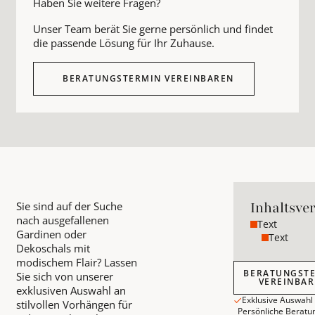
Haben Sie weitere Fragen?
Unser Team berät Sie gerne persönlich und findet
die passende Lösung für Ihr Zuhause.
BERATUNGSTERMIN VEREINBAREN
Inhaltsve
Sie sind auf der Suche
nach ausgefallenen
Text
Gardinen oder
Text
Dekoschals mit
modischem Flair? Lassen
Beratungstermin
BERATUNGST
Sie sich von unserer
VEREINBA
exklusiven Auswahl an
Exklusive Auswahl
stilvollen Vorhängen für
Persönliche Beratu