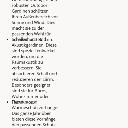
robusten Outdoor-
Gardinen schützen
Ihren Außenbereich vor
Sonne und Wind. Dies
macht sie zu der
passenden Wahl für
Schallschutz- und
Terrasse und Balkon.
Akustikgardinen: Diese
sind speziell entwickelt
worden, um die
Raumakustik zu
verbessern. Sie
absorbieren Schall und
reduzieren den Lärm.
Besonders geeignet
sind sie für Büros,
Wohnzimmer oder
Thermo- und
Heimkinos.
Wärmeschutzvorhänge:
Das ganze Jahr über
bieten diese Vorhänge
den passenden Schutz