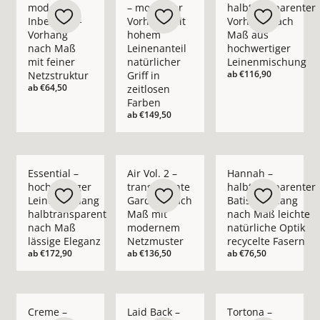
moderner
– moderner
halbtransparenter
Inbetween-
Vorhang mit
Vorhang nach
Vorhang
hohem
Maß aus
nach Maß
Leinenanteil
hochwertiger
mit feiner
natürlicher
Leinenmischung
ab
€116,90
Netzstruktur
Griff in
ab
€64,50
zeitlosen
Farben
ab
€149,50
Mehr Details zu Essential – hochwertiger Leinenvorhang halb
Mehr Details zu Air Vol. 2 – transpare
Mehr Details zu Hann
Essential –
Air Vol. 2 –
Hannah –
hochwertiger
transparente
halbtransparenter
Leinenvorhang
Gardine nach
Batist-Vorhang
halbtransparent
Maß mit
nach Maß leichte
nach Maß
modernem
natürliche Optik
lässige Eleganz
Netzmuster
recycelte Fasern
ab
€172,90
ab
€136,50
ab
€76,50
Mehr Details zu Creme – blickdichter moderner Vorhang nach
Mehr Details zu Laid Back – blickdichte
Mehr Details zu Tort
Creme –
Laid Back –
Tortona –