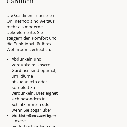
Gardinen
Die Gardinen in unserem
Onlineshop sind weitaus
mehr als moderne
Dekoelemente: Sie
steigern den Komfort und
die Funktionalität Ihres
Wohnraums erheblich.
Abdunkeln und
Verdunkeln: Unsere
Gardinen sind optimal,
um Räume
abzudunkeln oder
komplett zu
verdunkeln. Dies eignet
sich besonders in
Schlafzimmern oder
wenn Sie sogar über
Outdoor-Gardinen:
ein Heimkino verfügen.
Unsere
wetterbeständigen und