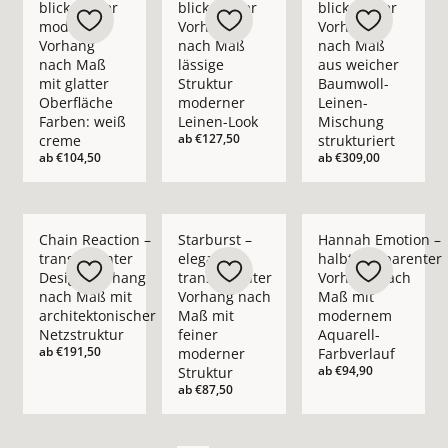
blickdichter
blickdichter
blickdichter
moderner
Vorhang
Vorhang
Vorhang
nach Maß
nach Maß
nach Maß
lässige
aus weicher
mit glatter
Struktur
Baumwoll-
Oberfläche
moderner
Leinen-
Farben: weiß
Leinen-Look
Mischung
ab
€127,50
creme
strukturiert
ab
€104,50
ab
€309,00
Mehr Details zu Chain Reaction – transparenter Design-Vorha
Mehr Details zu Starburst – eleganter t
Mehr Details zu Han
Chain Reaction –
Starburst –
Hannah Emotion –
transparenter
eleganter
halbtransparenter
Design-Vorhang
transparenter
Vorhang nach
nach Maß mit
Vorhang nach
Maß mit
architektonischer
Maß mit
modernem
Netzstruktur
feiner
Aquarell-
ab
€191,50
moderner
Farbverlauf
ab
€94,90
Struktur
ab
€87,50